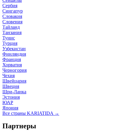
Сейшелы
Сербия
Сингапур
Словакия
Словения
Тайланд
Танзания
Тунис
Турция
Узбекистан
Финляндия
Франция
Хорватия
Черногория
Чехия
Швейцария
Швеция
Шри-Ланка
Эстония
ЮАР
Япония
Все страны KARIATIDA →
Партнеры