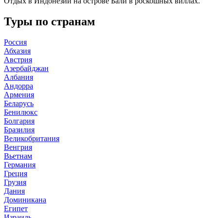
Отдых в Индонезии на острове Бали в роскошных виллах.
Туры по странам
Россия
Абхазия
Австрия
Азербайджан
Албания
Андорра
Армения
Беларусь
Бенилюкс
Болгария
Бразилия
Великобритания
Венгрия
Вьетнам
Германия
Греция
Грузия
Дания
Доминикана
Египет
Израиль