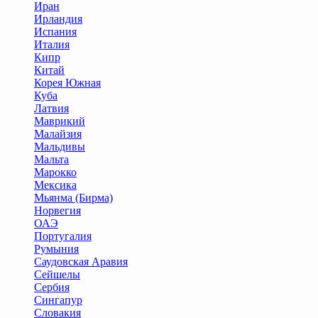
Иран
Ирландия
Испания
Италия
Кипр
Китай
Корея Южная
Куба
Латвия
Маврикий
Малайзия
Мальдивы
Мальта
Марокко
Мексика
Мьянма (Бирма)
Норвегия
ОАЭ
Португалия
Румыния
Саудовская Аравия
Сейшелы
Сербия
Сингапур
Словакия