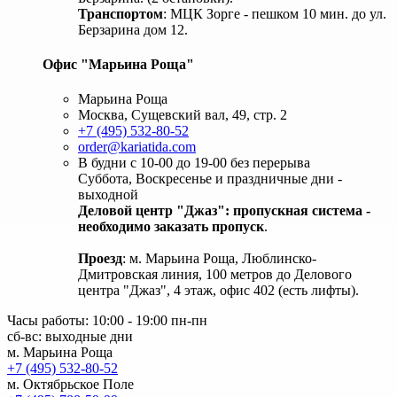
Транспортом
: МЦК Зорге - пешком 10 мин. до ул.
Берзарина дом 12.
Офис "Марьина Роща"
Марьина Роща
Москва, Сущевский вал, 49, стр. 2
+7 (495) 532-80-52
order@kariatida.com
В будни с 10-00 до 19-00 без перерыва
Суббота, Воскресенье и праздничные дни -
выходной
Деловой центр "Джаз": пропускная система -
необходимо заказать пропуск
.
Проезд
: м. Марьина Роща, Люблинско-
Дмитровская линия, 100 метров до Делового
центра "Джаз", 4 этаж, офис 402 (есть лифты).
Часы работы: 10:00 - 19:00 пн-пн
сб-вс: выходные дни
м. Марьина Роща
+7 (495) 532-80-52
м. Октябрьское Поле