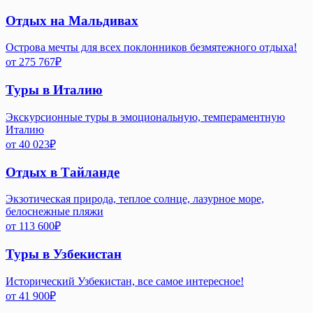
Отдых на Мальдивах
Острова мечты для всех поклонников безмятежного отдыха!
от
275 767
₽
Туры в Италию
Экскурсионные туры в эмоциональную, темпераментную
Италию
от
40 023
₽
Отдых в Тайланде
Экзотическая природа, теплое солнце, лазурное море,
белоснежные пляжи
от
113 600
₽
Туры в Узбекистан
Исторический Узбекистан, все самое интересное!
от
41 900
₽