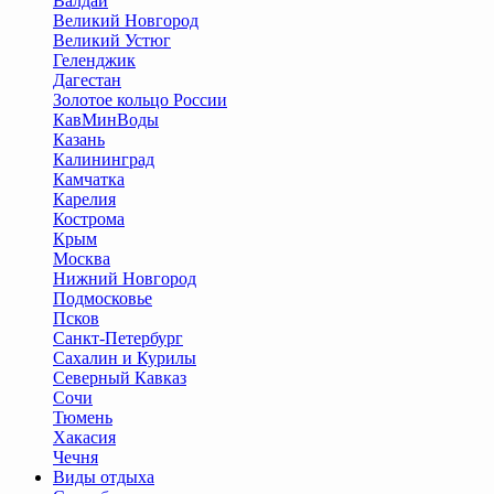
Валдай
Великий Новгород
Великий Устюг
Геленджик
Дагестан
Золотое кольцо России
КавМинВоды
Казань
Калининград
Камчатка
Карелия
Кострома
Крым
Москва
Нижний Новгород
Подмосковье
Псков
Санкт-Петербург
Сахалин и Курилы
Северный Кавказ
Сочи
Тюмень
Хакасия
Чечня
Виды отдыха