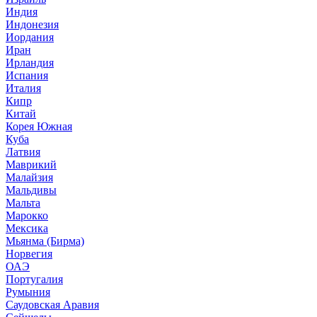
Индия
Индонезия
Иордания
Иран
Ирландия
Испания
Италия
Кипр
Китай
Корея Южная
Куба
Латвия
Маврикий
Малайзия
Мальдивы
Мальта
Марокко
Мексика
Мьянма (Бирма)
Норвегия
ОАЭ
Португалия
Румыния
Саудовская Аравия