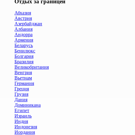
Отдых за границей
Абхазия
Австрия
Азербайджан
Албания
Андорра
Армения
Беларусь
Бенилюкс
Болгария
Бразилия
Великобритания
Венгрия
Вьетнам
Германия
Греция
Грузия
Дания
Доминикана
Египет
Израиль
Индия
Индонезия
Иордания