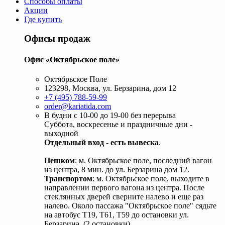
Способы оплаты
Акции
Где купить
Офисы продаж
Офис «Октябрьское поле»
Октябрьское Поле
123298, Москва, ул. Берзарина, дом 12
+7 (495) 788-59-99
order@kariatida.com
В будни с 10-00 до 19-00 без перерыва
Суббота, воскресенье и праздничные дни -
выходной
Отдельный вход - есть вывеска
.
Пешком
: м. Октябрьское поле, последний вагон
из центра, 8 мин. до ул. Берзарина дом 12.
Транспортом
: м. Октябрьское поле, выходите в
направлении первого вагона из центра. После
стеклянных дверей сверните налево и еще раз
налево. Около пассажа "Октябрьское поле" сядьте
на автобус Т19, Т61, Т59 до остановки ул.
Берзарина. (2 остановки).