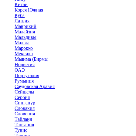
Китай
Корея Южная
Куба
Латвия
Маврикий
Малайзия
Мальдивы
Мальта
Марокко
Мексика
Мьянма (Бирма)
Норвегия
ОАЭ
Португалия
Румыния
Саудовская Аравия
Сейшелы
Сербия
Сингапур
Словакия
Словения
Тайланд
Танзания
Тунис
Турция