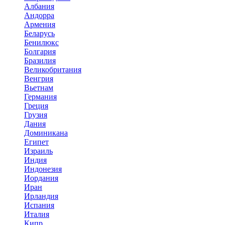
Албания
Андорра
Армения
Беларусь
Бенилюкс
Болгария
Бразилия
Великобритания
Венгрия
Вьетнам
Германия
Греция
Грузия
Дания
Доминикана
Египет
Израиль
Индия
Индонезия
Иордания
Иран
Ирландия
Испания
Италия
Кипр