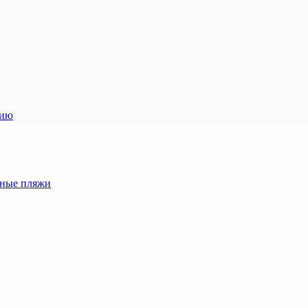
лию
жные пляжи