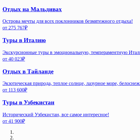
Отдых на Мальдивах
Острова мечты для всех поклонников безмятежного отдыха!
от
275 767
₽
Туры в Италию
Экскурсионные туры в эмоциональную, темпераментную Ита
от
40 023
₽
Отдых в Тайланде
Экзотическая природа, теплое солнце, лазурное море, белосне
от
113 600
₽
Туры в Узбекистан
Исторический Узбекистан, все самое интересное!
от
41 900
₽