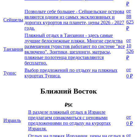
₽
от
Позвольте себе большее - Сейшельские острова
88
являются одним из самых эксклюзивных и
Сейшелы
625
дорогих курортов на планете, цены 2026 - 2027
года.
₽
Пляжный отдых в Танзании - здесь самые
от
лучшие белоснежные пляжи. Многие средства
10
размещения туристов работают по системе "все
Танзания
526
включено". Зонтики, шезлонги, матрасы,
пляжные полотенца предоставляются
₽
бесплатно.
от
Выбор предложений по отдыху на пляжных
Тунис
курортах Туниса.
0 ₽
Ближний Восток
₽
$
€
В разделе пляжный отдых в Израиле
от
предлагаем ознакомиться с ценовыми
Израиль
предложениями по отдыху на курортах
0 ₽
Израиля.
от
Отдых на пляжах Иордании, цены на отдых в