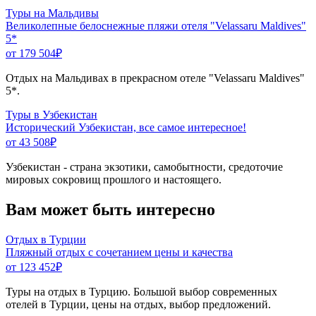
Туры на Мальдивы
Великолепные белоснежные пляжи отеля "Velassaru Maldives"
5*
от 179 504
₽
Отдых на Мальдивах в прекрасном отеле "Velassaru Maldives"
5*.
Туры в Узбекистан
Исторический Узбекистан, все самое интересное!
от 43 508
₽
Узбекистан - страна экзотики, самобытности, средоточие
мировых сокровищ прошлого и настоящего.
Вам может быть интересно
Отдых в Турции
Пляжный отдых с сочетанием цены и качества
от 123 452
₽
Туры на отдых в Турцию. Большой выбор современных
отелей в Турции, цены на отдых, выбор предложений.