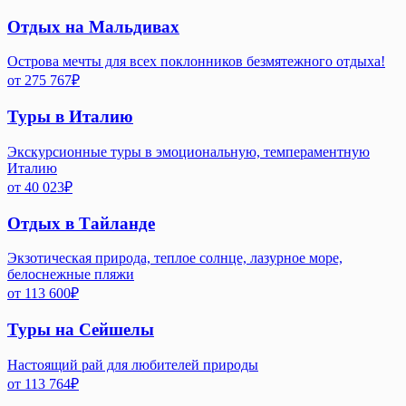
Отдых на Мальдивах
Острова мечты для всех поклонников безмятежного отдыха!
от
275 767
₽
Туры в Италию
Экскурсионные туры в эмоциональную, темпераментную
Италию
от
40 023
₽
Отдых в Тайланде
Экзотическая природа, теплое солнце, лазурное море,
белоснежные пляжи
от
113 600
₽
Туры на Сейшелы
Настоящий рай для любителей природы
от
113 764
₽