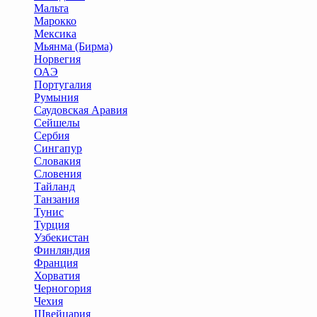
Мальта
Марокко
Мексика
Мьянма (Бирма)
Норвегия
ОАЭ
Португалия
Румыния
Саудовская Аравия
Сейшелы
Сербия
Сингапур
Словакия
Словения
Тайланд
Танзания
Тунис
Турция
Узбекистан
Финляндия
Франция
Хорватия
Черногория
Чехия
Швейцария