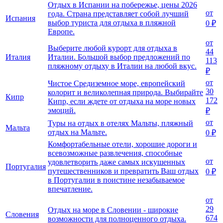
Отдых в Испании на побережье, цены 2026
от
года. Страна представляет собой лучший
Испания
выбор туриста для отдыха в пляжной
0 ₽
Европе.
от
Выберите любой курорт для отдыха в
44
Италия
Италии. Большой выбор предложений по
113
пляжному отдыху в Италии на любой вкус.
₽
от
Чистое Средиземное море, европейский
30
колорит и великолепная природа. Выбирайте
Кипр
172
Кипр, если ждете от отдыха на море новых
эмоций.
₽
от
Туры на отдых в отелях Мальты, пляжный
Мальта
отдых на Мальте.
0 ₽
Комфортабельные отели, хорошие дороги и
всевозможные развлечения, способные
от
удовлетворить даже самых искушенных
Португалия
путешественников и превратить Ваш отдых
0 ₽
в Португалии в поистине незабываемое
впечатление.
от
29
Отдых на море в Словении - широкие
Словения
674
возможности для полноценного отдыха.