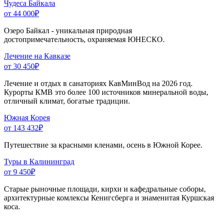
Чудеса Байкала
от 44 000
₽
Озеро Байкал - уникальная природная
достопримечательность, охраняемая ЮНЕСКО.
Лечение на Кавказе
от 30 450
₽
Лечение и отдых в санаториях КавМинВод на 2026 год.
Курорты КМВ это более 100 источников минеральной воды,
отличный климат, богатые традиции.
Южная Корея
от 143 432
₽
Путешествие за красными кленами, осень в Южной Корее.
Туры в Калининград
от 9 450
₽
Старые рыночные площади, кирхи и кафедральные соборы,
архитектурные комлексы Кенигсберга и знаменитая Куршская
коса.