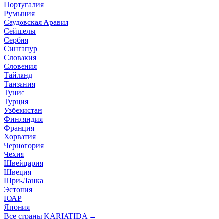
Португалия
Румыния
Саудовская Аравия
Сейшелы
Сербия
Сингапур
Словакия
Словения
Тайланд
Танзания
Тунис
Турция
Узбекистан
Финляндия
Франция
Хорватия
Черногория
Чехия
Швейцария
Швеция
Шри-Ланка
Эстония
ЮАР
Япония
Все страны KARIATIDA →