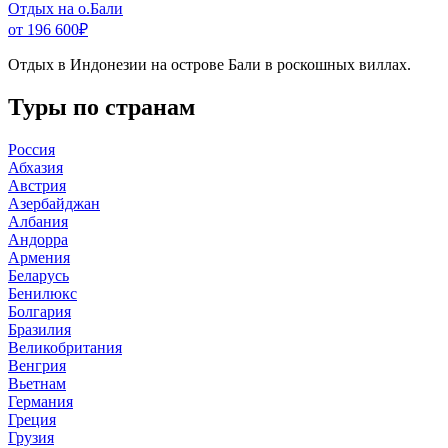
Отдых на о.Бали
от 196 600
₽
Отдых в Индонезии на острове Бали в роскошных виллах.
Туры по странам
Россия
Абхазия
Австрия
Азербайджан
Албания
Андорра
Армения
Беларусь
Бенилюкс
Болгария
Бразилия
Великобритания
Венгрия
Вьетнам
Германия
Греция
Грузия