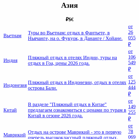
Азия
₽
$
€
от
26
Туры во Вьетнам: отдых в Фантьете, в
Вьетнам
055
Ньячанге, на о. Фукуок, в Дананге / Хойане.
₽
от
106
Пляжный отдых в отелях Индии, туры на
Индия
549
отдых в Гоа, цены 2026 года.
₽
от
125
Пляжный отдых в Индонезии, отдых в отелях
Индонезия
444
острова Бали.
₽
от
В разделе "Пляжный отдых в Китае"
149
Китай
предлагаем ознакомиться с ценами по турам в
255
Китай в сезоне 2026 года.
₽
от
78
Отдых на острове Маврикий - это в первую
Маврикий
069
очередь высококлассный пляжный отдых.