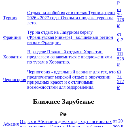
₽
от
Отдых на любой вкус в отелях Турции, цены
29
Турция
2026 - 2027 года. Открыта продажа туров на
176
лето.
₽
Тур на отдых на Лазурном берегу
от
Франция
(Французская Ривьера) - волшебный регион
0 ₽
на юге Франции.
от
В разделе Пляжный отдых в Хорватии
111
Хорватия
предлагаем ознакомиться с предложениями
528
по турам в Хорватию.
₽
от
Черногория - идеальный вариант для тех, кто
77
предпочитает морской отдых в окружении
Черногория
572
природных красот и с отличными
возможностями для оздоровления.
₽
Ближнее Зарубежье
₽
$
€
от 20
Отдых в Абхазии в домах отдыха, пансионатах
Абхазия
и санаториях г. Гагра, г. Пицунда, г. Сухум.
300 ₽