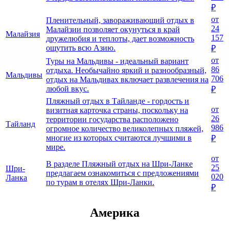
₽
от
Пленительный, завораживающий отдых в
24
Малайзии позволяет окунуться в край
Малайзия
157
дружелюбия и теплоты, дает возможность
ощутить всю Азию.
₽
от
Туры на Мальдивы - идеальный вариант
86
отдыха. Необычайно яркий и разнообразный,
Мальдивы
706
отдых на Мальдивах включает развлечения на
любой вкус.
₽
Пляжный отдых в Тайланде - гордость и
от
визитная карточка страны, поскольку на
26
территории государства расположено
Тайланд
986
огромное количество великолепных пляжей,
многие из которых считаются лучшими в
₽
мире.
от
В разделе Пляжный отдых на Шри-Ланке
25
Шри-
предлагаем ознакомиться с предложениями
020
Ланка
по турам в отелях Шри-Ланки.
₽
Америка