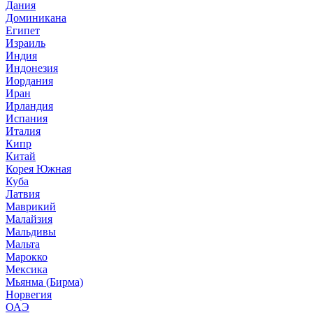
Дания
Доминикана
Египет
Израиль
Индия
Индонезия
Иордания
Иран
Ирландия
Испания
Италия
Кипр
Китай
Корея Южная
Куба
Латвия
Маврикий
Малайзия
Мальдивы
Мальта
Марокко
Мексика
Мьянма (Бирма)
Норвегия
ОАЭ