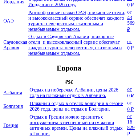
Иордания
Иордании в 2026 году.
0 ₽
от
Разнообразные пляжи ОАЭ, шикарные отели,
43
и высококлассный сервис обеспечат каждого
ОАЭ
569
туриста невероятным, сказочным и
незабываемым отдыхом.
₽
Отдых в Саудовской Аравии, шикарные
от
Саудовская
отели, и высококлассный сервис обеспечат
Аравия
каждого туриста невероятным, сказочным и
0 ₽
незабываемым отдыхом.
Европа
₽
$
€
от
Отдых на побережье Албании, цены 2026
Албания
года на пляжный отдых в Албанию.
0 ₽
от
Пляжный отдых в отелях Болгарии в сезоне
Болгария
2026 года, цены на отдых в Болгарии.
0 ₽
от
Отдых в Греции можно сравнить с
16
погружением в неспешный ритм жизни
Греция
829
античных времен. Цены на пляжный отдых
в Греции.
₽