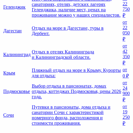
22
санаториях, отелях, детских лагерях
Геленджик
750
Геленджика, наличие мест, ценах на
проживание можно у наших специалистов.
₽
от
22
Отдых на море в Дагестане, туры в
Дагестан
050
Дербент.
₽
от
42
Отдых в отелях Калининграда
Калининград
350
и Калининградской области.
₽
от
Пляжный отдых на море в Крыму. Курорты
Крым
для отдыха:
0 ₽
от
Выбор отдыха в пансионатах, домах
24
Подмосковье
отдыха, коттеджах Подмосковья, цены 2026
900
года.
₽
от
Путевки в пансионаты, дома отдыха и
19
санатории Сочи с характеристикой
Сочи
250
номерного фонда, расположения и
стоимости проживания.
₽