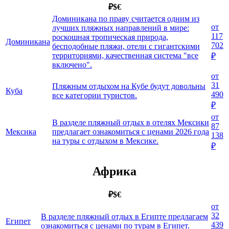
₽
$
€
Доминикана по праву считается одним из
от
лучших пляжных направлений в мире:
117
роскошная тропическая природа,
Доминикана
702
бесподобные пляжи, отели с гигантскими
территориями, качественная система "все
₽
включено".
от
31
Пляжным отдыхом на Кубе будут довольны
Куба
490
все категории туристов.
₽
от
В разделе пляжный отдых в отелях Мексики
87
Мексика
предлагает ознакомиться с ценами 2026 года
138
на туры с отдыхом в Мексике.
₽
Африка
₽
$
€
от
32
В разделе пляжный отдых в Египте предлагаем
Египет
439
ознакомиться с ценами по турам в Египет.