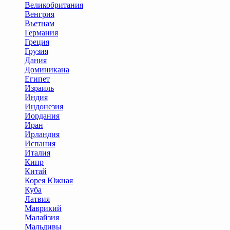
Великобритания
Венгрия
Вьетнам
Германия
Греция
Грузия
Дания
Доминикана
Египет
Израиль
Индия
Индонезия
Иордания
Иран
Ирландия
Испания
Италия
Кипр
Китай
Корея Южная
Куба
Латвия
Маврикий
Малайзия
Мальдивы