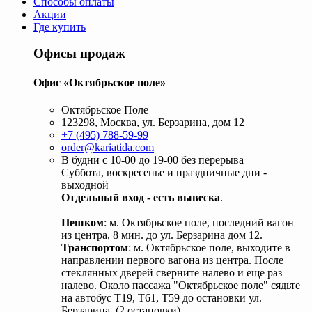
Способы оплаты
Акции
Где купить
Офисы продаж
Офис «Октябрьское поле»
Октябрьское Поле
123298, Москва, ул. Берзарина, дом 12
+7 (495) 788-59-99
order@kariatida.com
В будни с 10-00 до 19-00 без перерыва
Суббота, воскресенье и праздничные дни -
выходной
Отдельный вход - есть вывеска
.
Пешком
: м. Октябрьское поле, последний вагон
из центра, 8 мин. до ул. Берзарина дом 12.
Транспортом
: м. Октябрьское поле, выходите в
направлении первого вагона из центра. После
стеклянных дверей сверните налево и еще раз
налево. Около пассажа "Октябрьское поле" сядьте
на автобус Т19, Т61, Т59 до остановки ул.
Берзарина. (2 остановки).