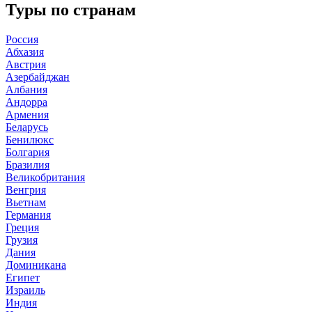
Туры по странам
Россия
Абхазия
Австрия
Азербайджан
Албания
Андорра
Армения
Беларусь
Бенилюкс
Болгария
Бразилия
Великобритания
Венгрия
Вьетнам
Германия
Греция
Грузия
Дания
Доминикана
Египет
Израиль
Индия