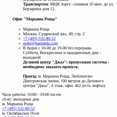
Транспортом
: МЦК Зорге - пешком 10 мин. до ул.
Берзарина дом 12.
Офис "Марьина Роща"
Марьина Роща
Москва, Сущевский вал, 49, стр. 2
+7 (495) 532-80-52
order@kariatida.com
В будни с 10-00 до 19-00 без перерыва
Суббота, Воскресенье и праздничные дни -
выходной
Деловой центр "Джаз": пропускная система -
необходимо заказать пропуск
.
Проезд
: м. Марьина Роща, Люблинско-
Дмитровская линия, 100 метров до Делового
центра "Джаз", 4 этаж, офис 402 (есть лифты).
Часы работы: 10:00 - 19:00 пн-пн
сб-вс: выходные дни
м. Марьина Роща
+7 (495) 532-80-52
м. Октябрьское Поле