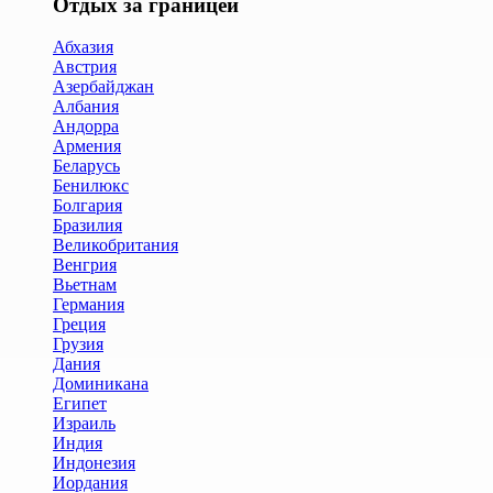
Отдых за границей
Абхазия
Австрия
Азербайджан
Албания
Андорра
Армения
Беларусь
Бенилюкс
Болгария
Бразилия
Великобритания
Венгрия
Вьетнам
Германия
Греция
Грузия
Дания
Доминикана
Египет
Израиль
Индия
Индонезия
Иордания