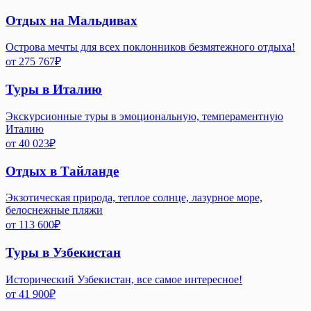
Отдых на Мальдивах
Острова мечты для всех поклонников безмятежного отдыха!
от
275 767
₽
Туры в Италию
Экскурсионные туры в эмоциональную, темпераментную
Италию
от
40 023
₽
Отдых в Тайланде
Экзотическая природа, теплое солнце, лазурное море,
белоснежные пляжи
от
113 600
₽
Туры в Узбекистан
Исторический Узбекистан, все самое интересное!
от
41 900
₽