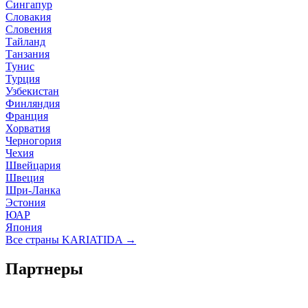
Сингапур
Словакия
Словения
Тайланд
Танзания
Тунис
Турция
Узбекистан
Финляндия
Франция
Хорватия
Черногория
Чехия
Швейцария
Швеция
Шри-Ланка
Эстония
ЮАР
Япония
Все страны KARIATIDA →
Партнеры