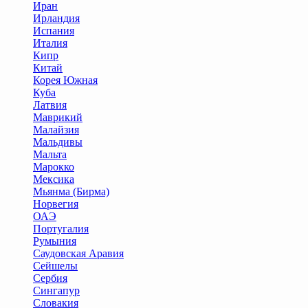
Иран
Ирландия
Испания
Италия
Кипр
Китай
Корея Южная
Куба
Латвия
Маврикий
Малайзия
Мальдивы
Мальта
Марокко
Мексика
Мьянма (Бирма)
Норвегия
ОАЭ
Португалия
Румыния
Саудовская Аравия
Сейшелы
Сербия
Сингапур
Словакия