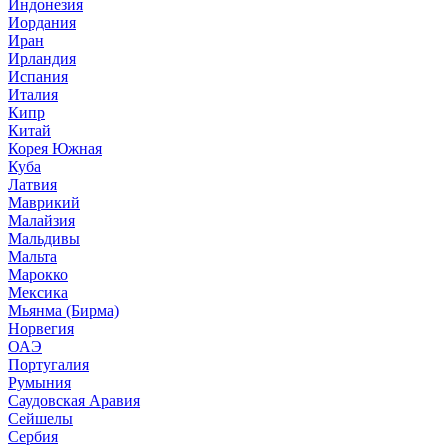
Индонезия
Иордания
Иран
Ирландия
Испания
Италия
Кипр
Китай
Корея Южная
Куба
Латвия
Маврикий
Малайзия
Мальдивы
Мальта
Марокко
Мексика
Мьянма (Бирма)
Норвегия
ОАЭ
Португалия
Румыния
Саудовская Аравия
Сейшелы
Сербия