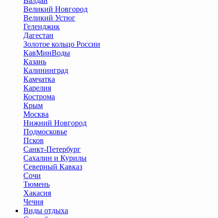
Валдай
Великий Новгород
Великий Устюг
Геленджик
Дагестан
Золотое кольцо России
КавМинВоды
Казань
Калининград
Камчатка
Карелия
Кострома
Крым
Москва
Нижний Новгород
Подмосковье
Псков
Санкт-Петербург
Сахалин и Курилы
Северный Кавказ
Сочи
Тюмень
Хакасия
Чечня
Виды отдыха