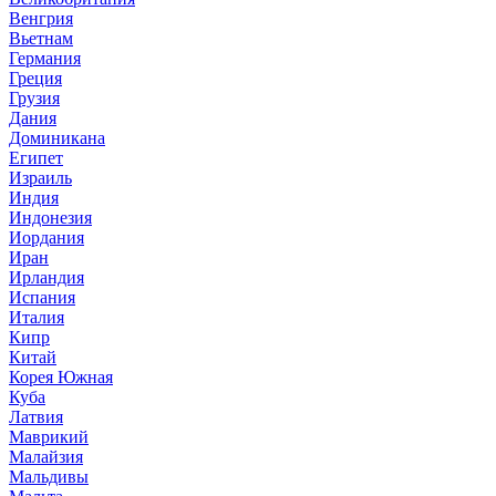
Венгрия
Вьетнам
Германия
Греция
Грузия
Дания
Доминикана
Египет
Израиль
Индия
Индонезия
Иордания
Иран
Ирландия
Испания
Италия
Кипр
Китай
Корея Южная
Куба
Латвия
Маврикий
Малайзия
Мальдивы