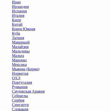
Иран
Ирландия
Испания
Италия
Кипр
Китай
Корея Южная
Куба
Латвия
Маврикий
Малайзия
Мальдивы
Мальта
Марокко
Мексика
Мьянма (Бирма)
Норвегия
ОАЭ
Португалия
Румыния
Саудовская Аравия
Сейшелы
Сербия
Сингапур
Словакия