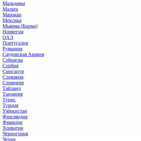
Мальдивы
Мальта
Марокко
Мексика
Мьянма (Бирма)
Норвегия
ОАЭ
Португалия
Румыния
Саудовская Аравия
Сейшелы
Сербия
Сингапур
Словакия
Словения
Тайланд
Танзания
Тунис
Турция
Узбекистан
Финляндия
Франция
Хорватия
Черногория
Чехия