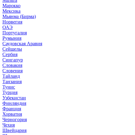
Мальта
Марокко
Мексика
Мьянма (Бирма)
Норвегия
ОАЭ
Португалия
Румыния
Саудовская Аравия
Сейшелы
Сербия
Сингапур
Словакия
Словения
Тайланд
Танзания
Тунис
Турция
Узбекистан
Финляндия
Франция
Хорватия
Черногория
Чехия
Швейцария