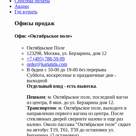
Способы оплаты
Акции
Где купить
Офисы продаж
Офис «Октябрьское поле»
Октябрьское Поле
123298, Москва, ул. Берзарина, дом 12
+7 (495) 788-59-99
order@kariatida.com
В будни с 10-00 до 19-00 без перерыва
Суббота, воскресенье и праздничные дни -
выходной
Отдельный вход - есть вывеска
.
Пешком
: м. Октябрьское поле, последний вагон
из центра, 8 мин. до ул. Берзарина дом 12.
Транспортом
: м. Октябрьское поле, выходите в
направлении первого вагона из центра. После
стеклянных дверей сверните налево и еще раз
налево. Около пассажа "Октябрьское поле" сядьте
на автобус Т19, Т61, Т59 до остановки ул.
Берзарина. (2 остановки).