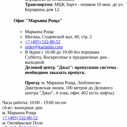
Транспортом
: МЦК Зорге - пешком 10 мин. до ул.
Берзарина дом 12.
Офис "Марьина Роща"
Марьина Роща
Москва, Сущевский вал, 49, стр. 2
+7 (495) 532-80-52
order@kariatida.com
В будни с 10-00 до 19-00 без перерыва
Суббота, Воскресенье и праздничные дни -
выходной
Деловой центр "Джаз": пропускная система -
необходимо заказать пропуск
.
Проезд
: м. Марьина Роща, Люблинско-
Дмитровская линия, 100 метров до Делового
центра "Джаз", 4 этаж, офис 402 (есть лифты).
Часы работы: 10:00 - 19:00 пн-пн
сб-вс: выходные дни
м. Марьина Роща
+7 (495) 532-80-52
м. Октябрьское Поле