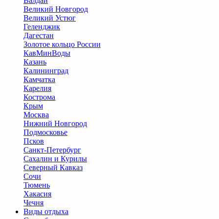
Валдай
Великий Новгород
Великий Устюг
Геленджик
Дагестан
Золотое кольцо России
КавМинВоды
Казань
Калининград
Камчатка
Карелия
Кострома
Крым
Москва
Нижний Новгород
Подмосковье
Псков
Санкт-Петербург
Сахалин и Курилы
Северный Кавказ
Сочи
Тюмень
Хакасия
Чечня
Виды отдыха