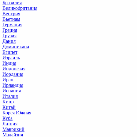
Бразилия
Великобритания
Венгрия
Вьетнам
Германия
Греция
Грузия
Дания
Доминикана
Египет
Израиль
Индия
Индонезия
Иордания
Иран
Ирландия
Испания
Италия
Кипр
Китай
Корея Южная
Куба
Латвия
Маврикий
Малайзия