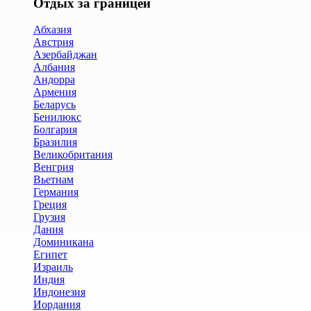
Отдых за границей
Абхазия
Австрия
Азербайджан
Албания
Андорра
Армения
Беларусь
Бенилюкс
Болгария
Бразилия
Великобритания
Венгрия
Вьетнам
Германия
Греция
Грузия
Дания
Доминикана
Египет
Израиль
Индия
Индонезия
Иордания