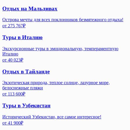
Отдых на Мальдивах
Острова мечты для всех поклонников безмятежного отдыха!
от
275 767
₽
Туры в Италию
Экскурсионные туры в эмоциональную, темпераментную
Италию
от
40 023
₽
Отдых в Тайланде
Экзотическая природа, теплое солнце, лазурное море,
белоснежные пляжи
от
113 600
₽
Туры в Узбекистан
Исторический Узбекистан, все самое интересное!
от
41 900
₽