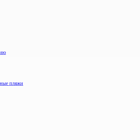
лию
жные пляжи