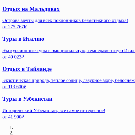
Отдых на Мальдивах
Острова мечты для всех поклонников безмятежного отдыха!
от
275 767
₽
Туры в Италию
Экскурсионные туры в эмоциональную, темпераментную Ита
от
40 023
₽
Отдых в Тайланде
Экзотическая природа, теплое солнце, лазурное море, белосне
от
113 600
₽
Туры в Узбекистан
Исторический Узбекистан, все самое интересное!
от
41 900
₽