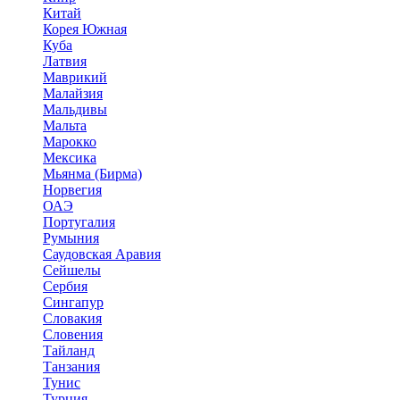
Китай
Корея Южная
Куба
Латвия
Маврикий
Малайзия
Мальдивы
Мальта
Марокко
Мексика
Мьянма (Бирма)
Норвегия
ОАЭ
Португалия
Румыния
Саудовская Аравия
Сейшелы
Сербия
Сингапур
Словакия
Словения
Тайланд
Танзания
Тунис
Турция