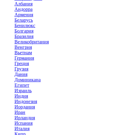
Албания
Андорра
Армения
Беларусь
Бенилюкс
Болгария
Бразилия
Великобритания
Венгрия
Вьетнам
Германия
Греция
Грузия
Дания
Доминикана
Египет
Израиль
Индия
Индонезия
Иордания
Иран
Ирландия
Испания
Италия
Кипр