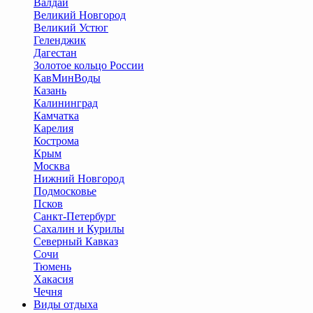
Валдай
Великий Новгород
Великий Устюг
Геленджик
Дагестан
Золотое кольцо России
КавМинВоды
Казань
Калининград
Камчатка
Карелия
Кострома
Крым
Москва
Нижний Новгород
Подмосковье
Псков
Санкт-Петербург
Сахалин и Курилы
Северный Кавказ
Сочи
Тюмень
Хакасия
Чечня
Виды отдыха