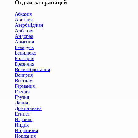
Отдых за границей
Абхазия
Австрия
Азербайджан
Албания
Андорра
Армения
Беларусь
Бенилюкс
Болгария
Бразилия
Великобритания
Венгрия
Вьетнам
Германия
Греция
Грузия
Дания
Доминикана
Египет
Израиль
Индия
Индонезия
Иордания