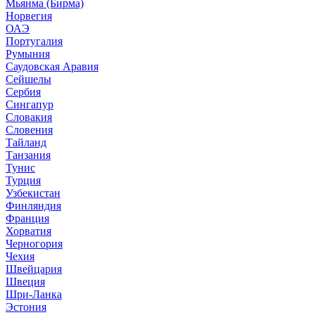
Мьянма (Бирма)
Норвегия
ОАЭ
Португалия
Румыния
Саудовская Аравия
Сейшелы
Сербия
Сингапур
Словакия
Словения
Тайланд
Танзания
Тунис
Турция
Узбекистан
Финляндия
Франция
Хорватия
Черногория
Чехия
Швейцария
Швеция
Шри-Ланка
Эстония