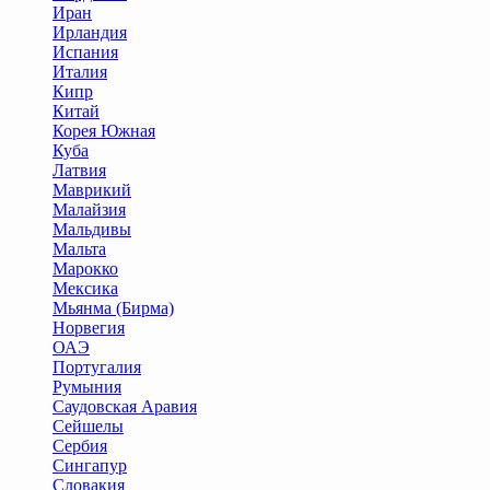
Иран
Ирландия
Испания
Италия
Кипр
Китай
Корея Южная
Куба
Латвия
Маврикий
Малайзия
Мальдивы
Мальта
Марокко
Мексика
Мьянма (Бирма)
Норвегия
ОАЭ
Португалия
Румыния
Саудовская Аравия
Сейшелы
Сербия
Сингапур
Словакия