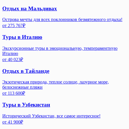
Отдых на Мальдивах
Острова мечты для всех поклонников безмятежного отдыха!
от
275 767
₽
Туры в Италию
Экскурсионные туры в эмоциональную, темпераментную
Италию
от
40 023
₽
Отдых в Тайланде
Экзотическая природа, теплое солнце, лазурное море,
белоснежные пляжи
от
113 600
₽
Туры в Узбекистан
Исторический Узбекистан, все самое интересное!
от
41 900
₽