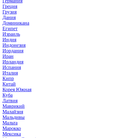
Германия
Греция
Грузия
Дания
Доминикана
Египет
Израиль
Индия
Индонезия
Иордания
Иран
Ирландия
Испания
Италия
Кипр
Китай
Корея Южная
Куба
Латвия
Маврикий
Малайзия
Мальдивы
Мальта
Марокко
Мексика