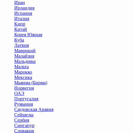
Иран
Ирландия
Испания
Италия
Кипр
Китай
Корея Южная
Куба
Латвия
Маврикий
Малайзия
Мальдивы
Мальта
Марокко
Мексика
Мьянма (Бирма)
Норвегия
ОАЭ
Португалия
Румыния
Саудовская Аравия
Сейшелы
Сербия
Сингапур
Словакия