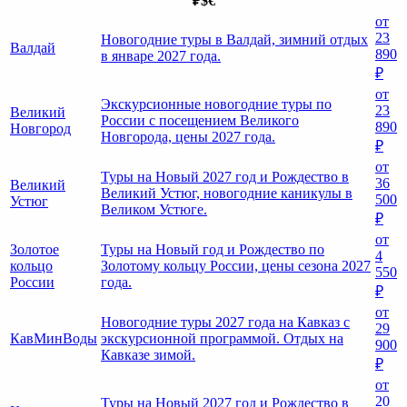
₽
$
€
от
23
Новогодние туры в Валдай, зимний отдых
Валдай
890
в январе 2027 года.
₽
от
Экскурсионные новогодние туры по
23
Великий
России с посещением Великого
890
Новгород
Новгорода, цены 2027 года.
₽
от
Туры на Новый 2027 год и Рождество в
36
Великий
Великий Устюг, новогодние каникулы в
500
Устюг
Великом Устюге.
₽
от
Золотое
Туры на Новый год и Рождество по
4
кольцо
Золотому кольцу России, цены сезона 2027
550
России
года.
₽
от
Новогодние туры 2027 года на Кавказ с
29
КавМинВоды
экскурсионной программой. Отдых на
900
Кавказе зимой.
₽
от
20
Туры на Новый 2027 год и Рождество в