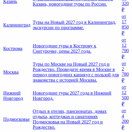
Казань
320
Казань, новогодние туры по России.
₽
от
17
Туры на Новый 2027 год в Калининград,
Калининград
850
экскурсии по программе.
₽
от
12
Новогодние туры в Кострому к
Кострома
790
Снегурочке, цены 2027 года.
₽
от
Туры по Москве на Новый 2027 год и
2
Рождество. Проведите время в Москве в
Москва
780
период новогодних каникул с пользой для
знакомства с историей Москвы.
₽
от
12
Нижний
Новогодние туры 2027 года в Нижний
500
Новгород
Новгород.
₽
от
Отдых в отелях, пансионатах, домах
4
отдыха, коттеджах и санаториях
Подмосковье
200
Подмосковья на Новый 2027 год и
Рождество.
₽