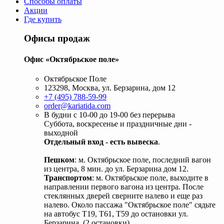
Способы оплаты
Акции
Где купить
Офисы продаж
Офис «Октябрьское поле»
Октябрьское Поле
123298, Москва, ул. Берзарина, дом 12
+7 (495) 788-59-99
order@kariatida.com
В будни с 10-00 до 19-00 без перерыва
Суббота, воскресенье и праздничные дни -
выходной
Отдельный вход - есть вывеска
.
Пешком
: м. Октябрьское поле, последний вагон
из центра, 8 мин. до ул. Берзарина дом 12.
Транспортом
: м. Октябрьское поле, выходите в
направлении первого вагона из центра. После
стеклянных дверей сверните налево и еще раз
налево. Около пассажа "Октябрьское поле" сядьте
на автобус Т19, Т61, Т59 до остановки ул.
Берзарина. (2 остановки).