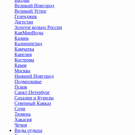
Валдай
Великий Новгород
Великий Устюг
Геленджик
Дагестан
Золотое кольцо России
КавМинВоды
Казань
Калининград
Камчатка
Карелия
Кострома
Крым
Москва
Нижний Новгород
Подмосковье
Псков
Санкт-Петербург
Сахалин и Курилы
Северный Кавказ
Сочи
Тюмень
Хакасия
Чечня
Виды отдыха