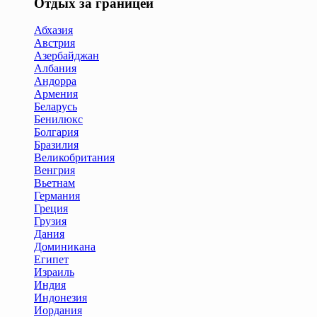
Отдых за границей
Абхазия
Австрия
Азербайджан
Албания
Андорра
Армения
Беларусь
Бенилюкс
Болгария
Бразилия
Великобритания
Венгрия
Вьетнам
Германия
Греция
Грузия
Дания
Доминикана
Египет
Израиль
Индия
Индонезия
Иордания