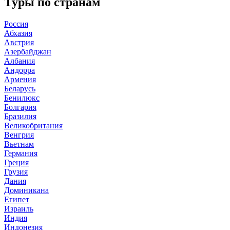
Туры по странам
Россия
Абхазия
Австрия
Азербайджан
Албания
Андорра
Армения
Беларусь
Бенилюкс
Болгария
Бразилия
Великобритания
Венгрия
Вьетнам
Германия
Греция
Грузия
Дания
Доминикана
Египет
Израиль
Индия
Индонезия