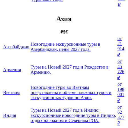
₽
Азия
₽
$
€
от
21
Новогодние экскурсионные туры в
Азербайджан
914
Азербайджан, цены 2027 года.
₽
от
45
Туры на Новый 2027 год и Рождество в
Армения
726
Армению.
₽
от
Новогодние туры во Вьетнам
198
Вьетнам
представлены в объеме пляжных туров и
001
экскурсионных туров по Азии.
₽
от
Туры на Новый 2027 год в Индию:
62
Индия
экскурсионные новогодние туры в Индию,
377
отдых на южном и Северном ГОА.
₽