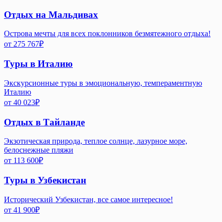
Отдых на Мальдивах
Острова мечты для всех поклонников безмятежного отдыха!
от
275 767
₽
Туры в Италию
Экскурсионные туры в эмоциональную, темпераментную
Италию
от
40 023
₽
Отдых в Тайланде
Экзотическая природа, теплое солнце, лазурное море,
белоснежные пляжи
от
113 600
₽
Туры в Узбекистан
Исторический Узбекистан, все самое интересное!
от
41 900
₽