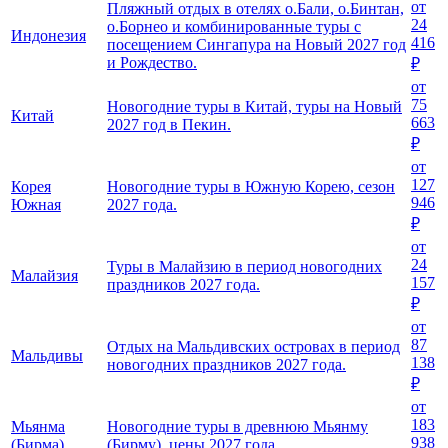
от
Пляжный отдых в отелях о.Бали, о.Бинтан,
24
о.Борнео и комбинированные туры с
Индонезия
416
посещением Сингапура на Новый 2027 год
и Рождество.
₽
от
75
Новогодние туры в Китай, туры на Новый
Китай
663
2027 год в Пекин.
₽
от
127
Корея
Новогодние туры в Южную Корею, сезон
946
Южная
2027 года.
₽
от
24
Туры в Малайзию в период новогодних
Малайзия
157
праздников 2027 года.
₽
от
87
Отдых на Мальдивских островах в период
Мальдивы
138
новогодних праздников 2027 года.
₽
от
183
Мьянма
Новогодние туры в древнюю Мьянму
938
(Бирма)
(Бирму), цены 2027 года.