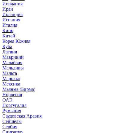
Иордания
Иран
Ирландия
Испания
Италия
Кипр
Китай
Корея Южная
Куба
Латвия
Маврикий
Малайзия
Мальдивы
Мальта
Марокко
Мексика
Мьянма (Бирма)
Норвегия
ОАЭ
Португалия
Румыния
Саудовская Аравия
Сейшелы
Сербия
Сингапур