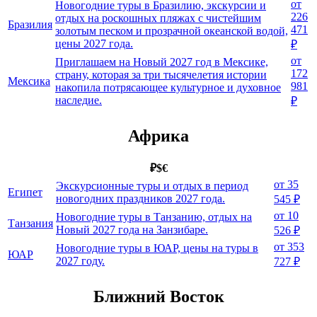
от
Новогодние туры в Бразилию, экскурсии и
226
отдых на роскошных пляжах с чистейшим
Бразилия
471
золотым песком и прозрачной океанской водой,
цены 2027 года.
₽
от
Приглашаем на Новый 2027 год в Мексике,
172
страну, которая за три тысячелетия истории
Мексика
981
накопила потрясающее культурное и духовное
наследие.
₽
Африка
₽
$
€
от 35
Экскурсионные туры и отдых в период
Египет
новогодних праздников 2027 года.
545 ₽
от 10
Новогодние туры в Танзанию, отдых на
Танзания
Новый 2027 года на Занзибаре.
526 ₽
от 353
Новогодние туры в ЮАР, цены на туры в
ЮАР
2027 году.
727 ₽
Ближний Восток