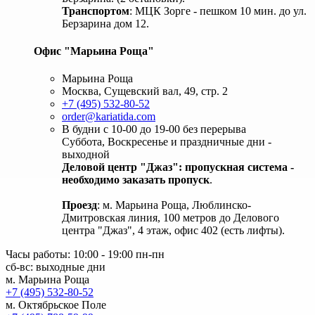
Транспортом
: МЦК Зорге - пешком 10 мин. до ул.
Берзарина дом 12.
Офис "Марьина Роща"
Марьина Роща
Москва, Сущевский вал, 49, стр. 2
+7 (495) 532-80-52
order@kariatida.com
В будни с 10-00 до 19-00 без перерыва
Суббота, Воскресенье и праздничные дни -
выходной
Деловой центр "Джаз": пропускная система -
необходимо заказать пропуск
.
Проезд
: м. Марьина Роща, Люблинско-
Дмитровская линия, 100 метров до Делового
центра "Джаз", 4 этаж, офис 402 (есть лифты).
Часы работы: 10:00 - 19:00 пн-пн
сб-вс: выходные дни
м. Марьина Роща
+7 (495) 532-80-52
м. Октябрьское Поле