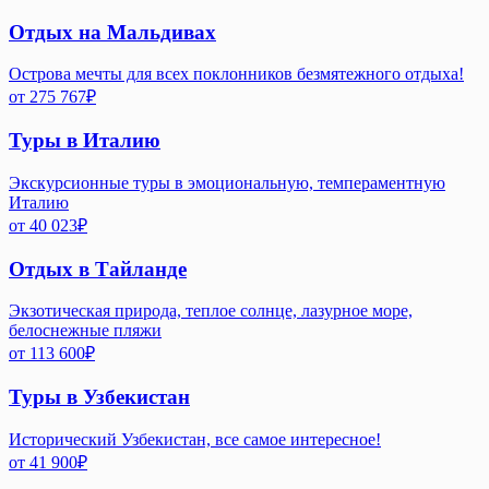
Отдых на Мальдивах
Острова мечты для всех поклонников безмятежного отдыха!
от
275 767
₽
Туры в Италию
Экскурсионные туры в эмоциональную, темпераментную
Италию
от
40 023
₽
Отдых в Тайланде
Экзотическая природа, теплое солнце, лазурное море,
белоснежные пляжи
от
113 600
₽
Туры в Узбекистан
Исторический Узбекистан, все самое интересное!
от
41 900
₽