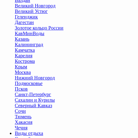
Валдай
Великий Новгород
Великий Устюг
Геленджик
Дагестан
Золотое кольцо России
КавМинВоды
Казань
Калининград
Камчатка
Карелия
Кострома
Крым
Москва
Нижний Новгород
Подмосковье
Псков
Санкт-Петербург
Сахалин и Курилы
Северный Кавказ
Сочи
Тюмень
Хакасия
Чечня
Виды отдыха