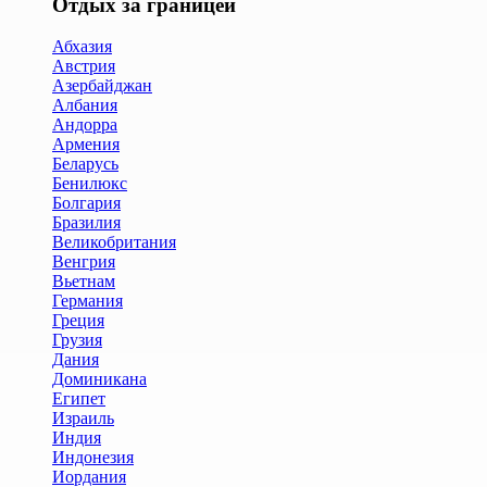
Отдых за границей
Абхазия
Австрия
Азербайджан
Албания
Андорра
Армения
Беларусь
Бенилюкс
Болгария
Бразилия
Великобритания
Венгрия
Вьетнам
Германия
Греция
Грузия
Дания
Доминикана
Египет
Израиль
Индия
Индонезия
Иордания