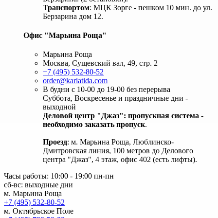
Транспортом
: МЦК Зорге - пешком 10 мин. до ул.
Берзарина дом 12.
Офис "Марьина Роща"
Марьина Роща
Москва, Сущевский вал, 49, стр. 2
+7 (495) 532-80-52
order@kariatida.com
В будни с 10-00 до 19-00 без перерыва
Суббота, Воскресенье и праздничные дни -
выходной
Деловой центр "Джаз": пропускная система -
необходимо заказать пропуск
.
Проезд
: м. Марьина Роща, Люблинско-
Дмитровская линия, 100 метров до Делового
центра "Джаз", 4 этаж, офис 402 (есть лифты).
Часы работы: 10:00 - 19:00 пн-пн
сб-вс: выходные дни
м. Марьина Роща
+7 (495) 532-80-52
м. Октябрьское Поле