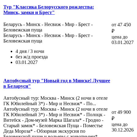
Тур "Классика Белорусского рождества:
Минск, замки и Брест"
Беларусь - Минск - Несвиж - Мир - Брест -
от 47 450
Беловежская пуща
₽
Беларусь - Минск - Несвиж - Мир - Брест -
цена до
Беловежская пуща
03.01.2027
4 дня / 3 ночи
без ж/д проезда
03.01.2027
Автобусный тур "Новый год в Минске! Лучшее
в Беларуси"
Автобусный тур: Москва - Минск (2 ночи в отеле
ГК Юбилейный 3*) - Мир и Несвиж* - По...
Автобусный тур: Москва - Минск (2 ночи в отеле
от 49 900
ГК Юбилейный 3*) - Мир и Несвиж* - Полоцк -
₽
Витебск - Дом-музей Марка Шагала* - Гродно -
цена до
Старый замок* - Беловежская Пуща - Поместье
30.12.2026
Деда Мороза* - Обзорная экскурсия по
Беловежской пуще и вольеры с животными* -