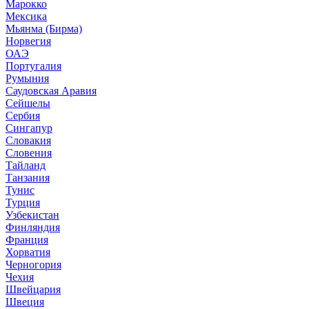
Марокко
Мексика
Мьянма (Бирма)
Норвегия
ОАЭ
Португалия
Румыния
Саудовская Аравия
Сейшелы
Сербия
Сингапур
Словакия
Словения
Тайланд
Танзания
Тунис
Турция
Узбекистан
Финляндия
Франция
Хорватия
Черногория
Чехия
Швейцария
Швеция