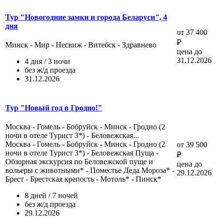
Тур "Новогодние замки и города Беларуси", 4
дня
от 37 400
₽
Минск - Мир - Несвиж - Витебск - Здравнево
цена до
31.12.2026
4 дня / 3 ночи
без ж/д проезда
31.12.2026
Тур "Новый год в Гродно!"
Москва - Гомель - Бобруйск - Минск - Гродно (2
ночи в отеле Турист 3*) - Беловежская...
Москва - Гомель - Бобруйск - Минск - Гродно (2
от 39 500
ночи в отеле Турист 3*) - Беловежская Пуща -
₽
Обзорная экскурсия по Беловежской пуще и
цена до
вольеры с животными* - Поместье Деда Мороза* -
29.12.2026
Брест - Брестская крепость - Мотоль* - Пинск*
8 дней / 7 ночей
без ж/д проезда
29.12.2026