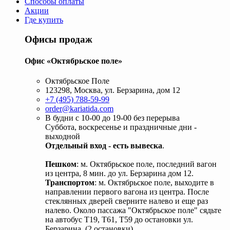
Способы оплаты
Акции
Где купить
Офисы продаж
Офис «Октябрьское поле»
Октябрьское Поле
123298, Москва, ул. Берзарина, дом 12
+7 (495) 788-59-99
order@kariatida.com
В будни с 10-00 до 19-00 без перерыва
Суббота, воскресенье и праздничные дни -
выходной
Отдельный вход - есть вывеска
.
Пешком
: м. Октябрьское поле, последний вагон
из центра, 8 мин. до ул. Берзарина дом 12.
Транспортом
: м. Октябрьское поле, выходите в
направлении первого вагона из центра. После
стеклянных дверей сверните налево и еще раз
налево. Около пассажа "Октябрьское поле" сядьте
на автобус Т19, Т61, Т59 до остановки ул.
Берзарина. (2 остановки).