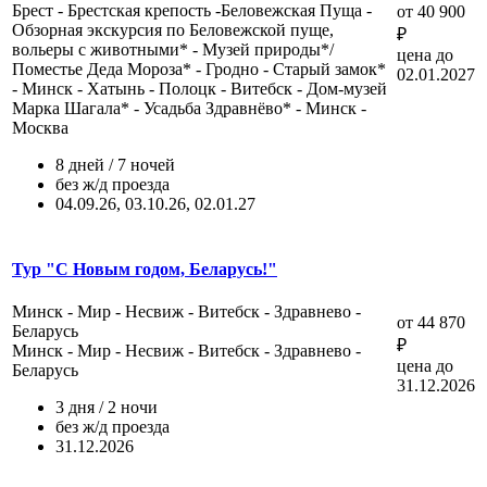
Брест - Брестская крепость -Беловежская Пуща -
от 40 900
Обзорная экскурсия по Беловежской пуще,
₽
вольеры с животными* - Музей природы*/
цена до
Поместье Деда Мороза* - Гродно - Старый замок*
02.01.2027
- Минск - Хатынь - Полоцк - Витебск - Дом-музей
Марка Шагала* - Усадьба Здравнёво* - Минск -
Москва
8 дней / 7 ночей
без ж/д проезда
04.09.26, 03.10.26, 02.01.27
Тур "С Новым годом, Беларусь!"
Минск - Мир - Несвиж - Витебск - Здравнево -
от 44 870
Беларусь
₽
Минск - Мир - Несвиж - Витебск - Здравнево -
цена до
Беларусь
31.12.2026
3 дня / 2 ночи
без ж/д проезда
31.12.2026