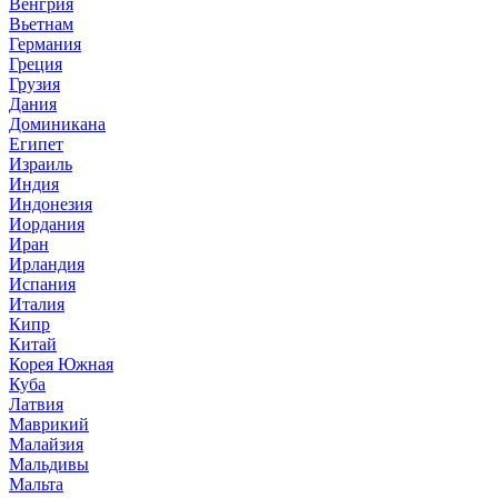
Венгрия
Вьетнам
Германия
Греция
Грузия
Дания
Доминикана
Египет
Израиль
Индия
Индонезия
Иордания
Иран
Ирландия
Испания
Италия
Кипр
Китай
Корея Южная
Куба
Латвия
Маврикий
Малайзия
Мальдивы
Мальта