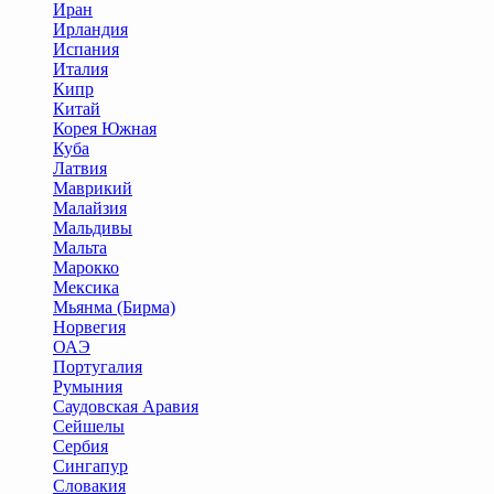
Иран
Ирландия
Испания
Италия
Кипр
Китай
Корея Южная
Куба
Латвия
Маврикий
Малайзия
Мальдивы
Мальта
Марокко
Мексика
Мьянма (Бирма)
Норвегия
ОАЭ
Португалия
Румыния
Саудовская Аравия
Сейшелы
Сербия
Сингапур
Словакия