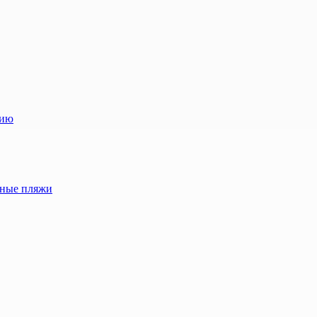
лию
жные пляжи