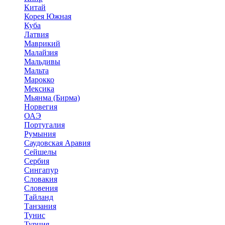
Китай
Корея Южная
Куба
Латвия
Маврикий
Малайзия
Мальдивы
Мальта
Марокко
Мексика
Мьянма (Бирма)
Норвегия
ОАЭ
Португалия
Румыния
Саудовская Аравия
Сейшелы
Сербия
Сингапур
Словакия
Словения
Тайланд
Танзания
Тунис
Турция