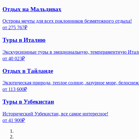
Отдых на Мальдивах
Острова мечты для всех поклонников безмятежного отдыха!
от
275 767
₽
Туры в Италию
Экскурсионные туры в эмоциональную, темпераментную Ита
от
40 023
₽
Отдых в Тайланде
Экзотическая природа, теплое солнце, лазурное море, белосне
от
113 600
₽
Туры в Узбекистан
Исторический Узбекистан, все самое интересное!
от
41 900
₽