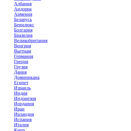
Албания
Андорра
Армения
Беларусь
Бенилюкс
Болгария
Бразилия
Великобритания
Венгрия
Вьетнам
Германия
Греция
Грузия
Дания
Доминикана
Египет
Израиль
Индия
Индонезия
Иордания
Иран
Ирландия
Испания
Италия
Кипр