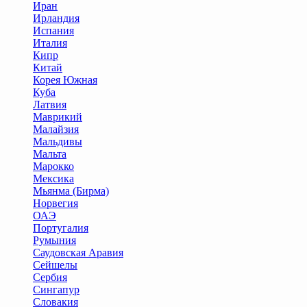
Иран
Ирландия
Испания
Италия
Кипр
Китай
Корея Южная
Куба
Латвия
Маврикий
Малайзия
Мальдивы
Мальта
Марокко
Мексика
Мьянма (Бирма)
Норвегия
ОАЭ
Португалия
Румыния
Саудовская Аравия
Сейшелы
Сербия
Сингапур
Словакия