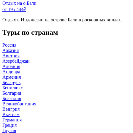
Отдых на о.Бали
от 195 444
₽
Отдых в Индонезии на острове Бали в роскошных виллах.
Туры по странам
Россия
Абхазия
Австрия
Азербайджан
Албания
Андорра
Армения
Беларусь
Бенилюкс
Болгария
Бразилия
Великобритания
Венгрия
Вьетнам
Германия
Греция
Грузия