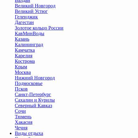
Валдай
Великий Новгород
Великий Устюг
Геленджик
Дагестан
Золотое кольцо России
КавМинВоды
Казань
Калининград
Камчатка
Карелия
Кострома
Крым
Москва
Нижний Новгород
Подмосковье
Псков
Санкт-Петербург
Сахалин и Курилы
Северный Кавказ
Сочи
Тюмень
Хакасия
Чечня
Виды отдыха