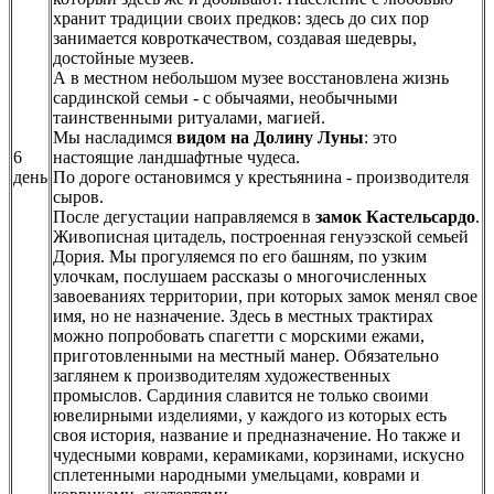
хранит традиции своих предков: здесь до сих пор
занимается ковроткачеством, создавая шедевры,
достойные музеев.
А в местном небольшом музее восстановлена жизнь
сардинской семьи - с обычаями, необычными
таинственными ритуалами, магией.
Мы насладимся
видом на Долину Луны
: это
6
настоящие ландшафтные чудеса.
день
По дороге остановимся у крестьянина - производителя
сыров.
После дегустации направляемся в
замок Кастельсардо
.
Живописная цитадель, построенная генуэзской семьей
Дория. Мы прогуляемся по его башням, по узким
улочкам, послушаем рассказы о многочисленных
завоеваниях территории, при которых замок менял свое
имя, но не назначение. Здесь в местных трактирах
можно попробовать спагетти с морскими ежами,
приготовленными на местный манер. Обязательно
заглянем к производителям художественных
промыслов. Сардиния славится не только своими
ювелирными изделиями, у каждого из которых есть
своя история, название и предназначение. Но также и
чудесными коврами, керамиками, корзинами, искусно
сплетенными народными умельцами, коврами и