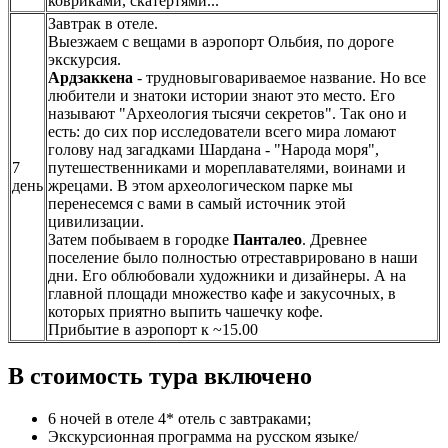
ковриками, скатертями...
Завтрак в отеле.
Выезжаем с вещами в аэропорт Ольбия, по дороге
экскурсия.
Ардзаккена
- трудновыговариваемое название. Но все
любители и знатоки истории знают это место. Его
называют "Археология тысячи секретов". Так оно и
есть: до сих пор исследователи всего мира ломают
голову над загадками Шардана - "Народа моря",
7
путешественниками и мореплавателями, воинами и
день
жрецами. В этом археологическом парке мы
перенесемся с вами в самый источник этой
цивилизации.
Затем побываем в городке
Панталео
. Древнее
поселение было полностью отреставрировано в наши
дни. Его облюбовали художники и дизайнеры. А на
главной площади множество кафе и закусочных, в
которых приятно выпить чашечку кофе.
Прибытие в аэропорт к ~15.00
В стоимость тура включено
6 ночей в отеле 4* отель c завтраками;
Экскурсионная программа на русском языке/