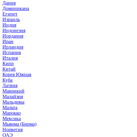
Дания
Доминикана
Египет
Израиль
Индия
Индонезия
Иордания
Иран
Ирландия
Испания
Италия
Кипр
Китай
Корея Южная
Куба
Латвия
Маврикий
Малайзия
Мальдивы
Мальта
Марокко
Мексика
Мьянма (Бирма)
Норвегия
ОАЭ