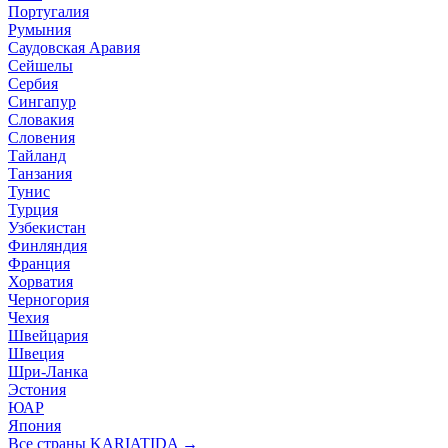
Португалия
Румыния
Саудовская Аравия
Сейшелы
Сербия
Сингапур
Словакия
Словения
Тайланд
Танзания
Тунис
Турция
Узбекистан
Финляндия
Франция
Хорватия
Черногория
Чехия
Швейцария
Швеция
Шри-Ланка
Эстония
ЮАР
Япония
Все страны KARIATIDA →