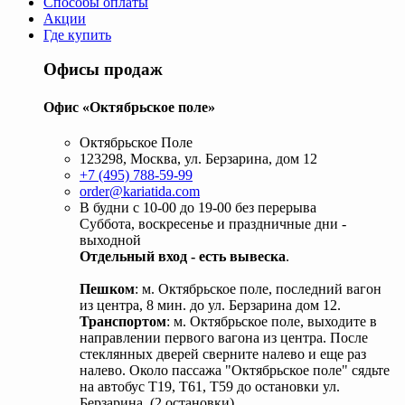
Способы оплаты
Акции
Где купить
Офисы продаж
Офис «Октябрьское поле»
Октябрьское Поле
123298, Москва, ул. Берзарина, дом 12
+7 (495) 788-59-99
order@kariatida.com
В будни с 10-00 до 19-00 без перерыва
Суббота, воскресенье и праздничные дни -
выходной
Отдельный вход - есть вывеска
.
Пешком
: м. Октябрьское поле, последний вагон
из центра, 8 мин. до ул. Берзарина дом 12.
Транспортом
: м. Октябрьское поле, выходите в
направлении первого вагона из центра. После
стеклянных дверей сверните налево и еще раз
налево. Около пассажа "Октябрьское поле" сядьте
на автобус Т19, Т61, Т59 до остановки ул.
Берзарина. (2 остановки).