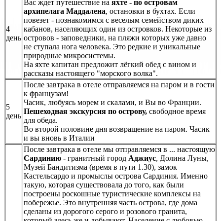
Вас ждет путешествие на
яхте - по островам
архипелага Маддалена
, остановки в бухтах. Если
повезет - познакомимся с веселым семейством диких
4
кабанов, населяющих один из островков. Некоторые из
день
островов - заповедники, на пляжи которых уже давно
не ступала нога человека. Это редкие и уникальные
природные микросистемы.
На яхте капитан предложит лёгкий обед с вином и
рассказы настоящего "морского волка".
После завтрака в отеле отправляемся на паром и в гости
к французам!
Часик, любуясь морем и скалами, и Вы во Франции.
5
Пешеходная экскурсия по острову,
свободное время
день
для обеда.
Во второй половине дня возвращение на паром. Часик
и вы вновь в Италии
После завтрака в отеле мы отправляемся в ... настоящую
Сардинию
- гранитный город
Аджиус
, Долина Луны,
Музей Бандитизма (время в пути 1.30), замок
Кастельсардо и промыслы острова Сардиния. Именно
такую, которая существовала до того, как были
построены роскошные туристические комплексы на
побережье. Это внутренняя часть острова, где дома
сделаны из дорогого серого и розового гранита,
который здесь же и добывают. Население с любовью