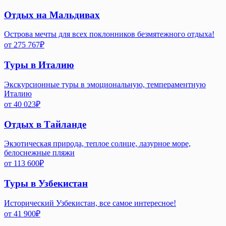
Отдых на Мальдивах
Острова мечты для всех поклонников безмятежного отдыха!
от
275 767
₽
Туры в Италию
Экскурсионные туры в эмоциональную, темпераментную
Италию
от
40 023
₽
Отдых в Тайланде
Экзотическая природа, теплое солнце, лазурное море,
белоснежные пляжи
от
113 600
₽
Туры в Узбекистан
Исторический Узбекистан, все самое интересное!
от
41 900
₽