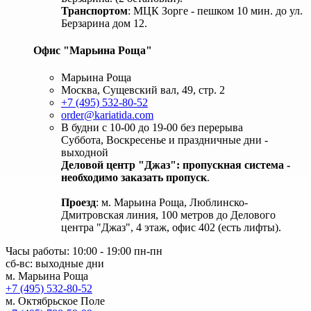
Транспортом
: МЦК Зорге - пешком 10 мин. до ул.
Берзарина дом 12.
Офис "Марьина Роща"
Марьина Роща
Москва, Сущевский вал, 49, стр. 2
+7 (495) 532-80-52
order@kariatida.com
В будни с 10-00 до 19-00 без перерыва
Суббота, Воскресенье и праздничные дни -
выходной
Деловой центр "Джаз": пропускная система -
необходимо заказать пропуск
.
Проезд
: м. Марьина Роща, Люблинско-
Дмитровская линия, 100 метров до Делового
центра "Джаз", 4 этаж, офис 402 (есть лифты).
Часы работы: 10:00 - 19:00 пн-пн
сб-вс: выходные дни
м. Марьина Роща
+7 (495) 532-80-52
м. Октябрьское Поле