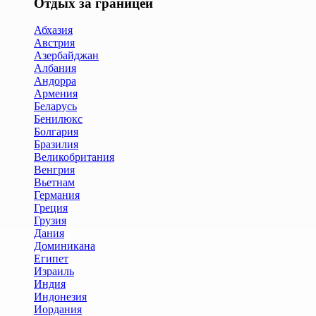
Отдых за границей
Абхазия
Австрия
Азербайджан
Албания
Андорра
Армения
Беларусь
Бенилюкс
Болгария
Бразилия
Великобритания
Венгрия
Вьетнам
Германия
Греция
Грузия
Дания
Доминикана
Египет
Израиль
Индия
Индонезия
Иордания