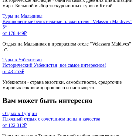
Историческое наследие - одна из самых древних цивилизаций
мира. Большой выбор экскурсионных туров в Китай.
Туры на Мальдивы
Великолепные белоснежные пляжи отеля "Velassaru Maldives"
5*
от 178 449
₽
Отдых на Мальдивах в прекрасном отеле "Velassaru Maldives"
5*.
Туры в Узбекистан
Исторический Узбекистан, все самое интересное!
от 43 253
₽
Узбекистан - страна экзотики, самобытности, средоточие
мировых сокровищ прошлого и настоящего.
Вам может быть интересно
Отдых в Турции
Пляжный отдых с сочетанием цены и качества
от 122 312
₽
Туры на отдых в Турцию. Большой выбор современных