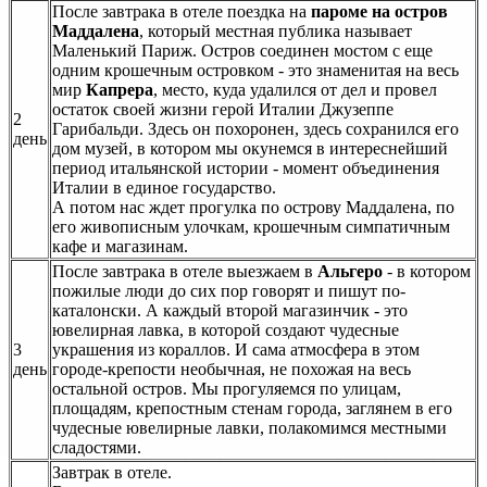
После завтрака в отеле поездка на
пароме на остров
Маддалена
, который местная публика называет
Маленький Париж. Остров соединен мостом с еще
одним крошечным островком - это знаменитая на весь
мир
Капрера
, место, куда удалился от дел и провел
остаток своей жизни герой Италии Джузеппе
2
Гарибальди. Здесь он похоронен, здесь сохранился его
день
дом музей, в котором мы окунемся в интереснейший
период итальянской истории - момент объединения
Италии в единое государство.
А потом нас ждет прогулка по острову Маддалена, по
его живописным улочкам, крошечным симпатичным
кафе и магазинам.
После завтрака в отеле выезжаем в
Альгеро
- в котором
пожилые люди до сих пор говорят и пишут по-
каталонски. А каждый второй магазинчик - это
ювелирная лавка, в которой создают чудесные
3
украшения из кораллов. И сама атмосфера в этом
день
городе-крепости необычная, не похожая на весь
остальной остров. Мы прогуляемся по улицам,
площадям, крепостным стенам города, заглянем в его
чудесные ювелирные лавки, полакомимся местными
сладостями.
Завтрак в отеле.