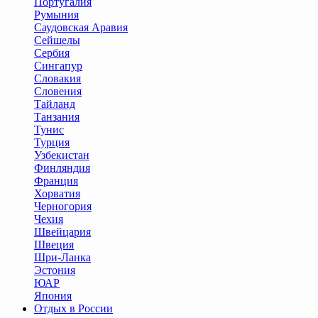
Португалия
Румыния
Саудовская Аравия
Сейшелы
Сербия
Сингапур
Словакия
Словения
Тайланд
Танзания
Тунис
Турция
Узбекистан
Финляндия
Франция
Хорватия
Черногория
Чехия
Швейцария
Швеция
Шри-Ланка
Эстония
ЮАР
Япония
Отдых в России