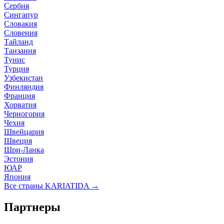
Сербия
Сингапур
Словакия
Словения
Тайланд
Танзания
Тунис
Турция
Узбекистан
Финляндия
Франция
Хорватия
Черногория
Чехия
Швейцария
Швеция
Шри-Ланка
Эстония
ЮАР
Япония
Все страны KARIATIDA →
Партнеры