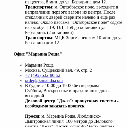
из центра, 8 мин. до ул. Берзарина дом 12.
Транспортом
: м. Октябрьское поле, выходите в
направлении первого вагона из центра. После
стеклянных дверей сверните налево и еще раз
налево. Около пассажа "Октябрьское поле" сядьте
на автобус Т19, Т61, Т59 до остановки ул.
Берзарина. (2 остановки).
Транспортом
: МЦК Зорге - пешком 10 мин. до ул.
Берзарина дом 12.
Офис "Марьина Роща"
Марьина Роща
Москва, Сущевский вал, 49, стр. 2
+7 (495) 532-80-52
order@kariatida.com
В будни с 10-00 до 19-00 без перерыва
Суббота, Воскресенье и праздничные дни -
выходной
Деловой центр "Джаз": пропускная система -
необходимо заказать пропуск
.
Проезд
: м. Марьина Роща, Люблинско-
Дмитровская линия, 100 метров до Делового
центра "Джаз", 4 этаж, офис 402 (есть лифты).