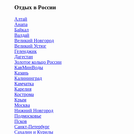
Отдых в России
Алтай
Анапа
Байкал
Валдай
Великий Новгород
Великий Устюг
Геленджик
Дагестан
Золотое кольцо России
КавМинВоды
Казань
Калининград
Камчатка
Карелия
Кострома
Крым
Москва
Нижний Новгород
Подмосковье
Псков
Санкт-Петербург
Сахалин и Курилы