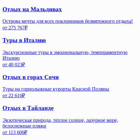
Отдых на Мальдивах
Острова мечты для всех поклонников безмятежного отдыха!
от
275 767
₽
Туры в Италию
Экскурсионные туры в эмоциональную, темпераментную
Италию
от
40 023
₽
Отдых в горах Сочи
Туры на горнолыжные курорты Красной Поляны
от
22 610
₽
Отдых в Тайланде
Экзотическая природа, теплое солнце, лазурное море,
белоснежные пляжи
от
113 600
₽