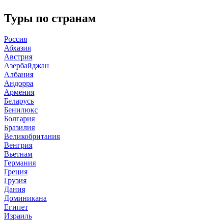
Туры по странам
Россия
Абхазия
Австрия
Азербайджан
Албания
Андорра
Армения
Беларусь
Бенилюкс
Болгария
Бразилия
Великобритания
Венгрия
Вьетнам
Германия
Греция
Грузия
Дания
Доминикана
Египет
Израиль