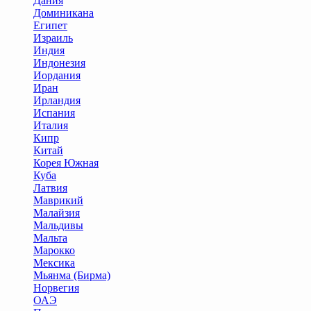
Дания
Доминикана
Египет
Израиль
Индия
Индонезия
Иордания
Иран
Ирландия
Испания
Италия
Кипр
Китай
Корея Южная
Куба
Латвия
Маврикий
Малайзия
Мальдивы
Мальта
Марокко
Мексика
Мьянма (Бирма)
Норвегия
ОАЭ