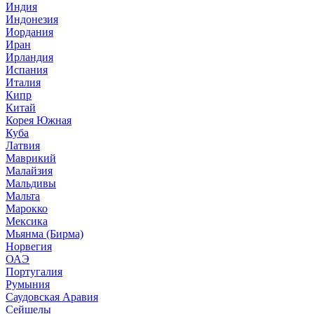
Индия
Индонезия
Иордания
Иран
Ирландия
Испания
Италия
Кипр
Китай
Корея Южная
Куба
Латвия
Маврикий
Малайзия
Мальдивы
Мальта
Марокко
Мексика
Мьянма (Бирма)
Норвегия
ОАЭ
Португалия
Румыния
Саудовская Аравия
Сейшелы