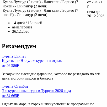
Куала-Лумпур (2 ночи) - Лангкави / Борнео (7
от 294 711
ночей) - Сингапур (2 ночи)
₽
Куала-Лумпур (2 ночи) - Лангкави / Борнео (7
цена до
ночей) - Сингапур (2 ночи)
26.12.2026
14 дней / 13 ночей
авиаперелёт
26.12.2026
Рекомендуем
Туры в Египет
Круизы по Нилу, экскурсии и отдых
от 46 586
₽
Загадочное наследие фараонов, которое не разгадано по сей
день, история мифов и божеств.
Туры в Стамбул
Экскурсионные туры в Турцию 2026 года
от 34 665
₽
Отдых на море, в горах и экскурсионные программы по