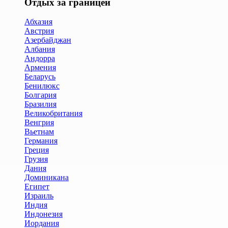
Отдых за границей
Абхазия
Австрия
Азербайджан
Албания
Андорра
Армения
Беларусь
Бенилюкс
Болгария
Бразилия
Великобритания
Венгрия
Вьетнам
Германия
Греция
Грузия
Дания
Доминикана
Египет
Израиль
Индия
Индонезия
Иордания