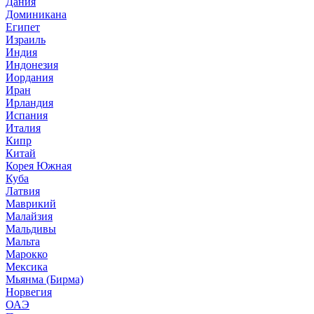
Дания
Доминикана
Египет
Израиль
Индия
Индонезия
Иордания
Иран
Ирландия
Испания
Италия
Кипр
Китай
Корея Южная
Куба
Латвия
Маврикий
Малайзия
Мальдивы
Мальта
Марокко
Мексика
Мьянма (Бирма)
Норвегия
ОАЭ