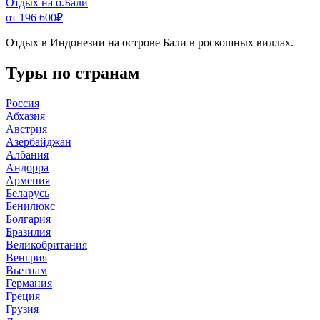
Отдых на о.Бали
от 196 600
₽
Отдых в Индонезии на острове Бали в роскошных виллах.
Туры по странам
Россия
Абхазия
Австрия
Азербайджан
Албания
Андорра
Армения
Беларусь
Бенилюкс
Болгария
Бразилия
Великобритания
Венгрия
Вьетнам
Германия
Греция
Грузия