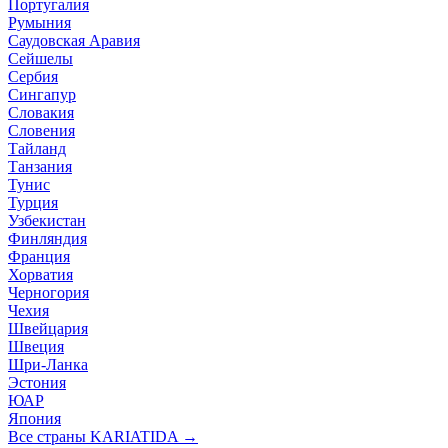
Португалия
Румыния
Саудовская Аравия
Сейшелы
Сербия
Сингапур
Словакия
Словения
Тайланд
Танзания
Тунис
Турция
Узбекистан
Финляндия
Франция
Хорватия
Черногория
Чехия
Швейцария
Швеция
Шри-Ланка
Эстония
ЮАР
Япония
Все страны KARIATIDA →