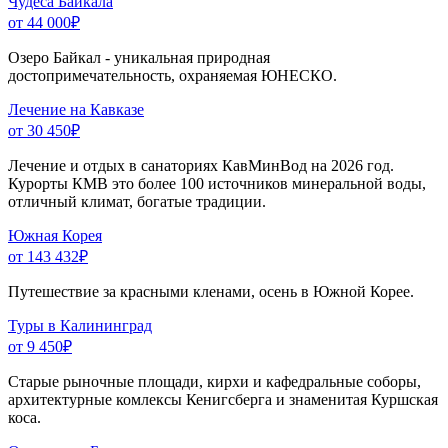
Чудеса Байкала
от 44 000
₽
Озеро Байкал - уникальная природная
достопримечательность, охраняемая ЮНЕСКО.
Лечение на Кавказе
от 30 450
₽
Лечение и отдых в санаториях КавМинВод на 2026 год.
Курорты КМВ это более 100 источников минеральной воды,
отличный климат, богатые традиции.
Южная Корея
от 143 432
₽
Путешествие за красными кленами, осень в Южной Корее.
Туры в Калининград
от 9 450
₽
Старые рыночные площади, кирхи и кафедральные соборы,
архитектурные комлексы Кенигсберга и знаменитая Куршская
коса.