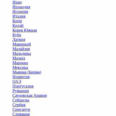
Иран
Ирландия
Испания
Италия
Кипр
Китай
Корея Южная
Куба
Латвия
Маврикий
Малайзия
Мальдивы
Мальта
Марокко
Мексика
Мьянма (Бирма)
Норвегия
ОАЭ
Португалия
Румыния
Саудовская Аравия
Сейшелы
Сербия
Сингапур
Словакия