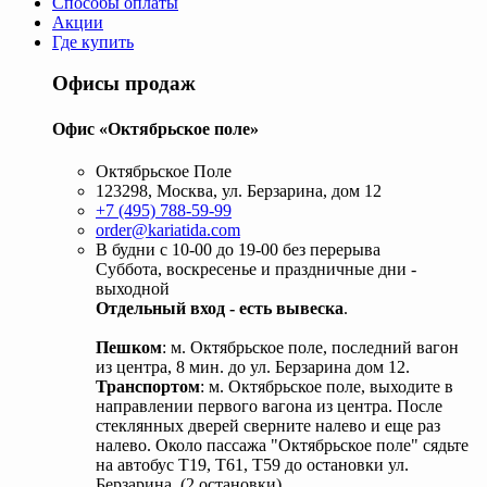
Способы оплаты
Акции
Где купить
Офисы продаж
Офис «Октябрьское поле»
Октябрьское Поле
123298, Москва, ул. Берзарина, дом 12
+7 (495) 788-59-99
order@kariatida.com
В будни с 10-00 до 19-00 без перерыва
Суббота, воскресенье и праздничные дни -
выходной
Отдельный вход - есть вывеска
.
Пешком
: м. Октябрьское поле, последний вагон
из центра, 8 мин. до ул. Берзарина дом 12.
Транспортом
: м. Октябрьское поле, выходите в
направлении первого вагона из центра. После
стеклянных дверей сверните налево и еще раз
налево. Около пассажа "Октябрьское поле" сядьте
на автобус Т19, Т61, Т59 до остановки ул.
Берзарина. (2 остановки).