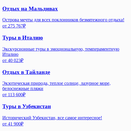
Отдых на Мальдивах
Острова мечты для всех поклонников безмятежного отдыха!
от
275 767
₽
Туры в Италию
Экскурсионные туры в эмоциональную, темпераментную
Италию
от
40 023
₽
Отдых в Тайланде
Экзотическая природа, теплое солнце, лазурное море,
белоснежные пляжи
от
113 600
₽
Туры в Узбекистан
Исторический Узбекистан, все самое интересное!
от
41 900
₽