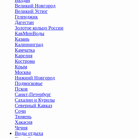
Валдай
Великий Новгород
Великий Устюг
Геленджик
Дагестан
Золотое кольцо России
КавМинВоды
Казань
Калининград
Камчатка
Карелия
Кострома
Крым
Москва
Нижний Новгород
Подмосковье
Псков
Санкт-Петербург
Сахалин и Курилы
Северный Кавказ
Сочи
Тюмень
Хакасия
Чечня
Виды отдыха