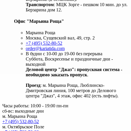
Транспортом
: МЦК Зорге - пешком 10 мин. до ул.
Берзарина дом 12.
Офис "Марьина Роща"
Марьина Роща
Москва, Сущевский вал, 49, стр. 2
+7 (495) 532-80-52
order@kariatida.com
В будни с 10-00 до 19-00 без перерыва
Суббота, Воскресенье и праздничные дни -
выходной
Деловой центр "Джаз": пропускная система -
необходимо заказать пропуск
.
Проезд
: м. Марьина Роща, Люблинско-
Дмитровская линия, 100 метров до Делового
центра "Джаз", 4 этаж, офис 402 (есть лифты).
Часы работы: 10:00 - 19:00 пн-пн
сб-вс: выходные дни
м. Марьина Роща
+7 (495) 532-80-52
м. Октябрьское Поле