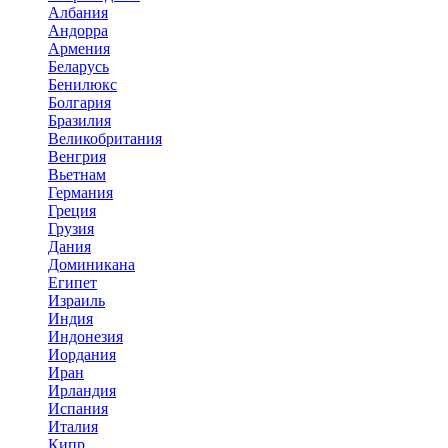
Албания
Андорра
Армения
Беларусь
Бенилюкс
Болгария
Бразилия
Великобритания
Венгрия
Вьетнам
Германия
Греция
Грузия
Дания
Доминикана
Египет
Израиль
Индия
Индонезия
Иордания
Иран
Ирландия
Испания
Италия
Кипр