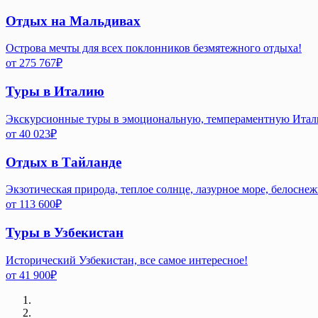
Отдых на Мальдивах
Острова мечты для всех поклонников безмятежного отдыха!
от
275 767
₽
Туры в Италию
Экскурсионные туры в эмоциональную, темпераментную Ита
от
40 023
₽
Отдых в Тайланде
Экзотическая природа, теплое солнце, лазурное море, белосне
от
113 600
₽
Туры в Узбекистан
Исторический Узбекистан, все самое интересное!
от
41 900
₽