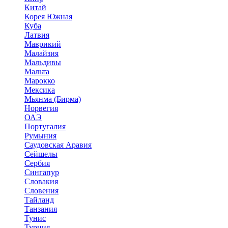
Китай
Корея Южная
Куба
Латвия
Маврикий
Малайзия
Мальдивы
Мальта
Марокко
Мексика
Мьянма (Бирма)
Норвегия
ОАЭ
Португалия
Румыния
Саудовская Аравия
Сейшелы
Сербия
Сингапур
Словакия
Словения
Тайланд
Танзания
Тунис
Турция