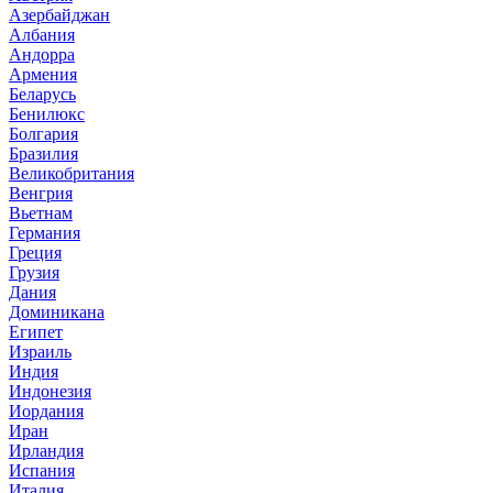
Азербайджан
Албания
Андорра
Армения
Беларусь
Бенилюкс
Болгария
Бразилия
Великобритания
Венгрия
Вьетнам
Германия
Греция
Грузия
Дания
Доминикана
Египет
Израиль
Индия
Индонезия
Иордания
Иран
Ирландия
Испания
Италия