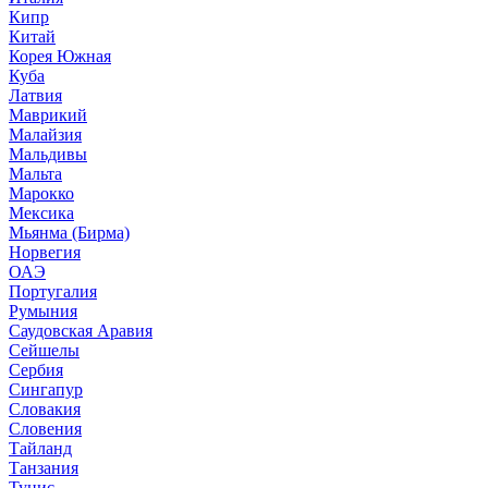
Кипр
Китай
Корея Южная
Куба
Латвия
Маврикий
Малайзия
Мальдивы
Мальта
Марокко
Мексика
Мьянма (Бирма)
Норвегия
ОАЭ
Португалия
Румыния
Саудовская Аравия
Сейшелы
Сербия
Сингапур
Словакия
Словения
Тайланд
Танзания
Тунис