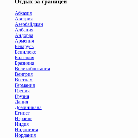
Отдых за границей
Абхазия
Австрия
Азербайджан
Албания
Андорра
Армения
Беларусь
Бенилюкс
Болгария
Бразилия
Великобритания
Венгрия
Вьетнам
Германия
Греция
Грузия
Дания
Доминикана
Египет
Израиль
Индия
Индонезия
Иордания