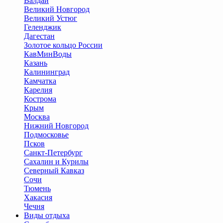
Валдай
Великий Новгород
Великий Устюг
Геленджик
Дагестан
Золотое кольцо России
КавМинВоды
Казань
Калининград
Камчатка
Карелия
Кострома
Крым
Москва
Нижний Новгород
Подмосковье
Псков
Санкт-Петербург
Сахалин и Курилы
Северный Кавказ
Сочи
Тюмень
Хакасия
Чечня
Виды отдыха