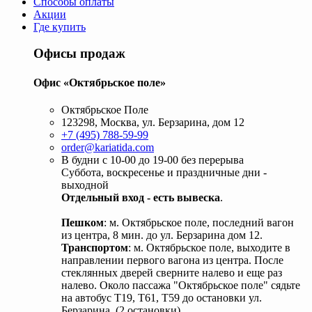
Способы оплаты
Акции
Где купить
Офисы продаж
Офис «Октябрьское поле»
Октябрьское Поле
123298, Москва, ул. Берзарина, дом 12
+7 (495) 788-59-99
order@kariatida.com
В будни с 10-00 до 19-00 без перерыва
Суббота, воскресенье и праздничные дни -
выходной
Отдельный вход - есть вывеска
.
Пешком
: м. Октябрьское поле, последний вагон
из центра, 8 мин. до ул. Берзарина дом 12.
Транспортом
: м. Октябрьское поле, выходите в
направлении первого вагона из центра. После
стеклянных дверей сверните налево и еще раз
налево. Около пассажа "Октябрьское поле" сядьте
на автобус Т19, Т61, Т59 до остановки ул.
Берзарина. (2 остановки).