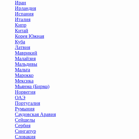
Иран
Ирландия
Испания
Италия
Кипр
Китай
Корея Южная
Куба
Латвия
Маврикий
Малайзия
Мальдивы
Мальта
Марокко
Мексика
Мьянма (Бирма)
Норвегия
ОАЭ
Португалия
Румыния
Саудовская Аравия
Сейшелы
Сербия
Сингапур
Словакия