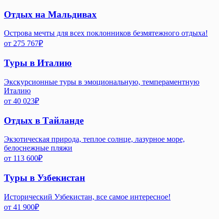
Отдых на Мальдивах
Острова мечты для всех поклонников безмятежного отдыха!
от
275 767
₽
Туры в Италию
Экскурсионные туры в эмоциональную, темпераментную
Италию
от
40 023
₽
Отдых в Тайланде
Экзотическая природа, теплое солнце, лазурное море,
белоснежные пляжи
от
113 600
₽
Туры в Узбекистан
Исторический Узбекистан, все самое интересное!
от
41 900
₽