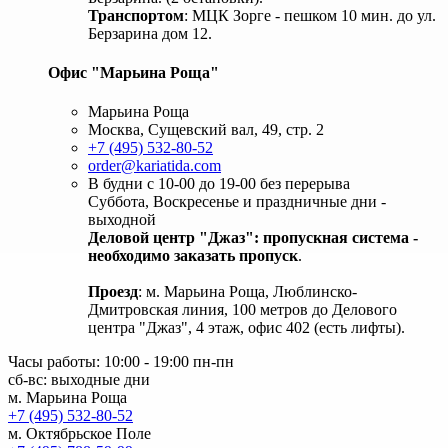
Транспортом
: МЦК Зорге - пешком 10 мин. до ул.
Берзарина дом 12.
Офис "Марьина Роща"
Марьина Роща
Москва, Сущевский вал, 49, стр. 2
+7 (495) 532-80-52
order@kariatida.com
В будни с 10-00 до 19-00 без перерыва
Суббота, Воскресенье и праздничные дни -
выходной
Деловой центр "Джаз": пропускная система -
необходимо заказать пропуск
.
Проезд
: м. Марьина Роща, Люблинско-
Дмитровская линия, 100 метров до Делового
центра "Джаз", 4 этаж, офис 402 (есть лифты).
Часы работы: 10:00 - 19:00 пн-пн
сб-вс: выходные дни
м. Марьина Роща
+7 (495) 532-80-52
м. Октябрьское Поле