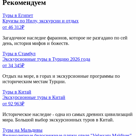
Рекомендуем
Туры в Египет
Круизы по Нилу, экскурсии и отдых
от 46 312
₽
Загадочное наследие фараонов, которое не разгадано по сей
день, история мифов и божеств.
Туры в Стамбул
Экскурсионные туры в Турцию 2026 года
от 34 345
₽
Отдых на море, в горах и экскурсионные программы по
историческим местам Турции.
Туры в Китай
Экскурсионные туры в Китай
от 92 963
₽
Историческое наследие - одна из самых древних цивилизаций
мира. Большой выбор экскурсионных туров в Китай.
Туры на Мальдивы
Великолепные белоснежные пляжи отеля "Velassaru Maldives"