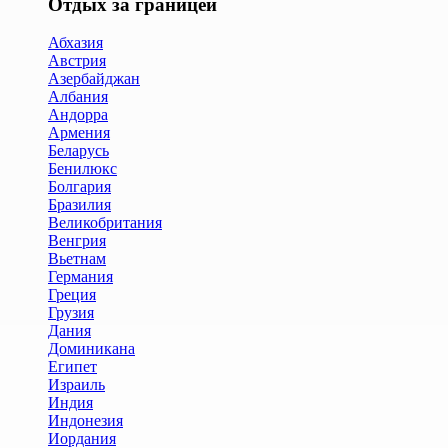
Отдых за границей
Абхазия
Австрия
Азербайджан
Албания
Андорра
Армения
Беларусь
Бенилюкс
Болгария
Бразилия
Великобритания
Венгрия
Вьетнам
Германия
Греция
Грузия
Дания
Доминикана
Египет
Израиль
Индия
Индонезия
Иордания