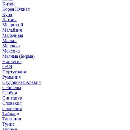
Китай
Корея Южная
Куба
Латвия
Маврикий
Малайзия
Мальдивы
Мальта
Марокко
Мексика
Мьянма (Бирма)
Норвегия
ОАЭ
Португалия
Румыния
Саудовская Аравия
Сейшелы
Сербия
Сингапур
Словакия
Словения
Тайланд
Танзания
Тунис
Турция