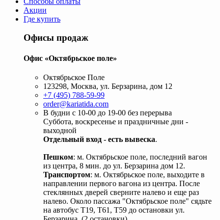
Способы оплаты
Акции
Где купить
Офисы продаж
Офис «Октябрьское поле»
Октябрьское Поле
123298, Москва, ул. Берзарина, дом 12
+7 (495) 788-59-99
order@kariatida.com
В будни с 10-00 до 19-00 без перерыва
Суббота, воскресенье и праздничные дни -
выходной
Отдельный вход - есть вывеска
.
Пешком
: м. Октябрьское поле, последний вагон
из центра, 8 мин. до ул. Берзарина дом 12.
Транспортом
: м. Октябрьское поле, выходите в
направлении первого вагона из центра. После
стеклянных дверей сверните налево и еще раз
налево. Около пассажа "Октябрьское поле" сядьте
на автобус Т19, Т61, Т59 до остановки ул.
Берзарина. (2 остановки).