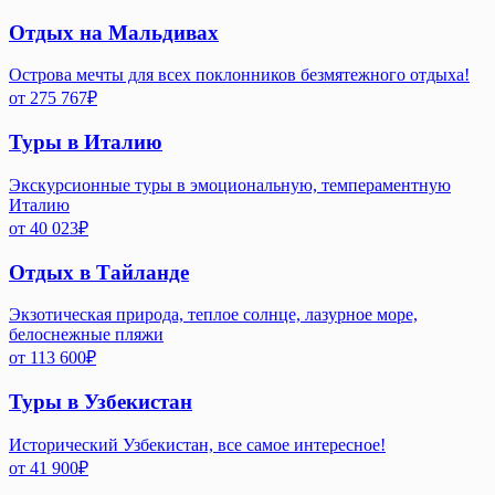
Отдых на Мальдивах
Острова мечты для всех поклонников безмятежного отдыха!
от
275 767
₽
Туры в Италию
Экскурсионные туры в эмоциональную, темпераментную
Италию
от
40 023
₽
Отдых в Тайланде
Экзотическая природа, теплое солнце, лазурное море,
белоснежные пляжи
от
113 600
₽
Туры в Узбекистан
Исторический Узбекистан, все самое интересное!
от
41 900
₽