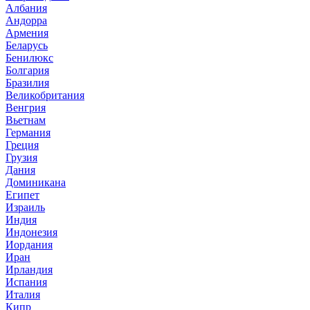
Албания
Андорра
Армения
Беларусь
Бенилюкс
Болгария
Бразилия
Великобритания
Венгрия
Вьетнам
Германия
Греция
Грузия
Дания
Доминикана
Египет
Израиль
Индия
Индонезия
Иордания
Иран
Ирландия
Испания
Италия
Кипр