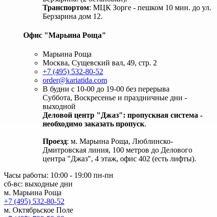
Транспортом
: МЦК Зорге - пешком 10 мин. до ул.
Берзарина дом 12.
Офис "Марьина Роща"
Марьина Роща
Москва, Сущевский вал, 49, стр. 2
+7 (495) 532-80-52
order@kariatida.com
В будни с 10-00 до 19-00 без перерыва
Суббота, Воскресенье и праздничные дни -
выходной
Деловой центр "Джаз": пропускная система -
необходимо заказать пропуск
.
Проезд
: м. Марьина Роща, Люблинско-
Дмитровская линия, 100 метров до Делового
центра "Джаз", 4 этаж, офис 402 (есть лифты).
Часы работы: 10:00 - 19:00 пн-пн
сб-вс: выходные дни
м. Марьина Роща
+7 (495) 532-80-52
м. Октябрьское Поле