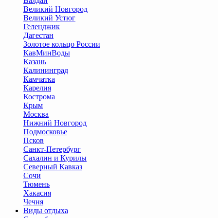
Валдай
Великий Новгород
Великий Устюг
Геленджик
Дагестан
Золотое кольцо России
КавМинВоды
Казань
Калининград
Камчатка
Карелия
Кострома
Крым
Москва
Нижний Новгород
Подмосковье
Псков
Санкт-Петербург
Сахалин и Курилы
Северный Кавказ
Сочи
Тюмень
Хакасия
Чечня
Виды отдыха