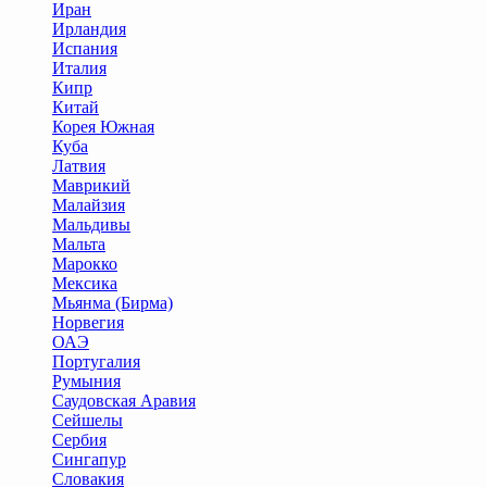
Иран
Ирландия
Испания
Италия
Кипр
Китай
Корея Южная
Куба
Латвия
Маврикий
Малайзия
Мальдивы
Мальта
Марокко
Мексика
Мьянма (Бирма)
Норвегия
ОАЭ
Португалия
Румыния
Саудовская Аравия
Сейшелы
Сербия
Сингапур
Словакия