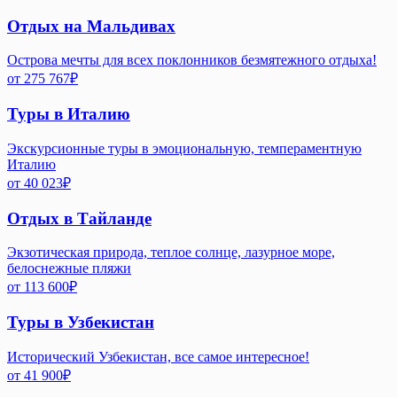
Отдых на Мальдивах
Острова мечты для всех поклонников безмятежного отдыха!
от
275 767
₽
Туры в Италию
Экскурсионные туры в эмоциональную, темпераментную
Италию
от
40 023
₽
Отдых в Тайланде
Экзотическая природа, теплое солнце, лазурное море,
белоснежные пляжи
от
113 600
₽
Туры в Узбекистан
Исторический Узбекистан, все самое интересное!
от
41 900
₽