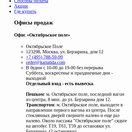
Способы оплаты
Акции
Где купить
Офисы продаж
Офис «Октябрьское поле»
Октябрьское Поле
123298, Москва, ул. Берзарина, дом 12
+7 (495) 788-59-99
order@kariatida.com
В будни с 10-00 до 19-00 без перерыва
Суббота, воскресенье и праздничные дни -
выходной
Отдельный вход - есть вывеска
.
Пешком
: м. Октябрьское поле, последний вагон
из центра, 8 мин. до ул. Берзарина дом 12.
Транспортом
: м. Октябрьское поле, выходите в
направлении первого вагона из центра. После
стеклянных дверей сверните налево и еще раз
налево. Около пассажа "Октябрьское поле" сядьте
на автобус Т19, Т61, Т59 до остановки ул.
Берзарина. (2 остановки).