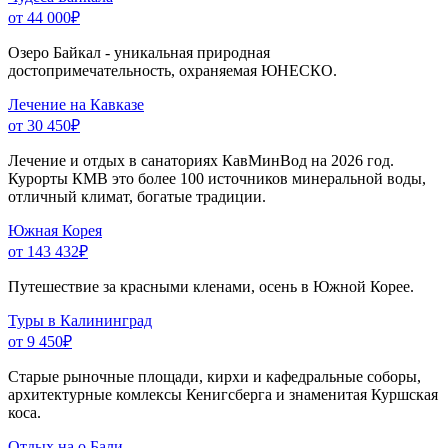
от 44 000
₽
Озеро Байкал - уникальная природная
достопримечательность, охраняемая ЮНЕСКО.
Лечение на Кавказе
от 30 450
₽
Лечение и отдых в санаториях КавМинВод на 2026 год.
Курорты КМВ это более 100 источников минеральной воды,
отличный климат, богатые традиции.
Южная Корея
от 143 432
₽
Путешествие за красными кленами, осень в Южной Корее.
Туры в Калининград
от 9 450
₽
Старые рыночные площади, кирхи и кафедральные соборы,
архитектурные комлексы Кенигсберга и знаменитая Куршская
коса.
Отдых на о.Бали