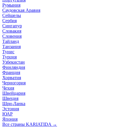
Румыния
Саудовская Аравия
Сейшелы
Сербия
Сингапур
Словакия
Словения
Тайланд
Танзания
Тунис
Турция
Узбекистан
Финляндия
Франция
Хорватия
Черногория
Чехия
Швейцария
Швеция
Шри-Ланка
Эстония
ЮАР
Япония
Все страны KARIATIDA →