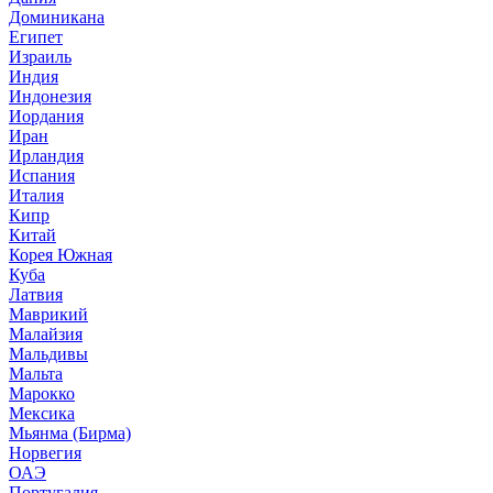
Доминикана
Египет
Израиль
Индия
Индонезия
Иордания
Иран
Ирландия
Испания
Италия
Кипр
Китай
Корея Южная
Куба
Латвия
Маврикий
Малайзия
Мальдивы
Мальта
Марокко
Мексика
Мьянма (Бирма)
Норвегия
ОАЭ
Португалия