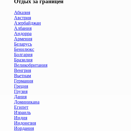
Отдых за границей
Абхазия
Австрия
Азербайджан
Албания
Андорра
Армения
Беларусь
Бенилюкс
Болгария
Бразилия
Великобритания
Венгрия
Вьетнам
Германия
Греция
Грузия
Дания
Доминикана
Египет
Израиль
Индия
Индонезия
Иордания