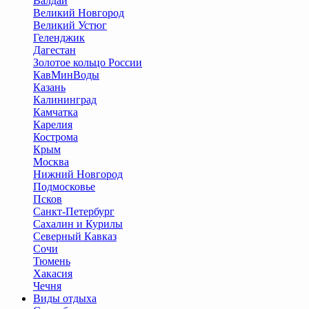
Валдай
Великий Новгород
Великий Устюг
Геленджик
Дагестан
Золотое кольцо России
КавМинВоды
Казань
Калининград
Камчатка
Карелия
Кострома
Крым
Москва
Нижний Новгород
Подмосковье
Псков
Санкт-Петербург
Сахалин и Курилы
Северный Кавказ
Сочи
Тюмень
Хакасия
Чечня
Виды отдыха