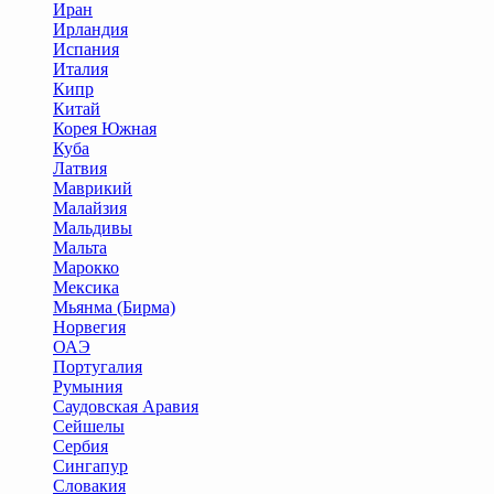
Иран
Ирландия
Испания
Италия
Кипр
Китай
Корея Южная
Куба
Латвия
Маврикий
Малайзия
Мальдивы
Мальта
Марокко
Мексика
Мьянма (Бирма)
Норвегия
ОАЭ
Португалия
Румыния
Саудовская Аравия
Сейшелы
Сербия
Сингапур
Словакия