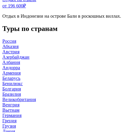
от 196 600
₽
Отдых в Индонезии на острове Бали в роскошных виллах.
Туры по странам
Россия
Абхазия
Австрия
Азербайджан
Албания
Андорра
Армения
Беларусь
Бенилюкс
Болгария
Бразилия
Великобритания
Венгрия
Вьетнам
Германия
Греция
Грузия
Дания