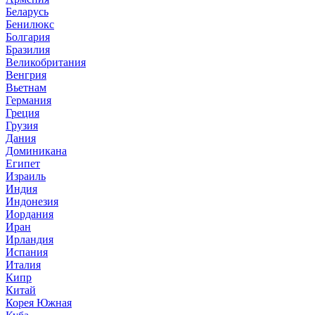
Беларусь
Бенилюкс
Болгария
Бразилия
Великобритания
Венгрия
Вьетнам
Германия
Греция
Грузия
Дания
Доминикана
Египет
Израиль
Индия
Индонезия
Иордания
Иран
Ирландия
Испания
Италия
Кипр
Китай
Корея Южная