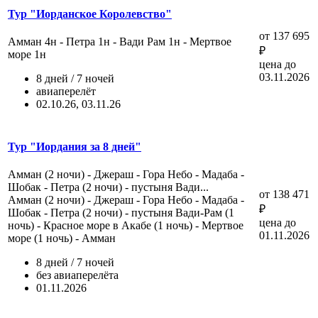
Тур "Иорданское Королевство"
от 137 695
Амман 4н - Петра 1н - Вади Рам 1н - Мертвое
₽
море 1н
цена до
03.11.2026
8 дней / 7 ночей
авиаперелёт
02.10.26, 03.11.26
Тур "Иордания за 8 дней"
Амман (2 ночи) - Джераш - Гора Небо - Мадаба -
Шобак - Петра (2 ночи) - пустыня Вади...
от 138 471
Амман (2 ночи) - Джераш - Гора Небо - Мадаба -
₽
Шобак - Петра (2 ночи) - пустыня Вади-Рам (1
цена до
ночь) - Красное море в Акабе (1 ночь) - Мертвое
01.11.2026
море (1 ночь) - Амман
8 дней / 7 ночей
без авиаперелёта
01.11.2026