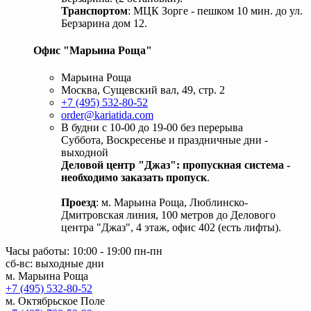
Транспортом
: МЦК Зорге - пешком 10 мин. до ул.
Берзарина дом 12.
Офис "Марьина Роща"
Марьина Роща
Москва, Сущевский вал, 49, стр. 2
+7 (495) 532-80-52
order@kariatida.com
В будни с 10-00 до 19-00 без перерыва
Суббота, Воскресенье и праздничные дни -
выходной
Деловой центр "Джаз": пропускная система -
необходимо заказать пропуск
.
Проезд
: м. Марьина Роща, Люблинско-
Дмитровская линия, 100 метров до Делового
центра "Джаз", 4 этаж, офис 402 (есть лифты).
Часы работы: 10:00 - 19:00 пн-пн
сб-вс: выходные дни
м. Марьина Роща
+7 (495) 532-80-52
м. Октябрьское Поле