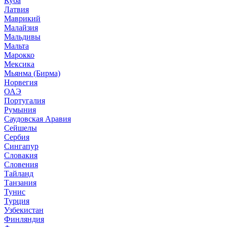
Куба
Латвия
Маврикий
Малайзия
Мальдивы
Мальта
Марокко
Мексика
Мьянма (Бирма)
Норвегия
ОАЭ
Португалия
Румыния
Саудовская Аравия
Сейшелы
Сербия
Сингапур
Словакия
Словения
Тайланд
Танзания
Тунис
Турция
Узбекистан
Финляндия