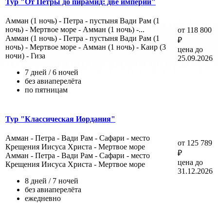
Тур "От Петры до пирамид: две империи"
Амман (1 ночь) - Петра - пустыня Вади Рам (1
ночь) - Мертвое море - Амман (1 ночь) -...
от 118 800
Амман (1 ночь) - Петра - пустыня Вади Рам (1
₽
ночь) - Мертвое море - Амман (1 ночь) - Каир (3
цена до
ночи) - Гиза
25.09.2026
7 дней / 6 ночей
без авиаперелёта
по пятницам
Тур "Классическая Иордания"
Амман - Петра - Вади Рам - Сафари - место
от 125 789
Крещения Иисуса Христа - Мертвое море
₽
Амман - Петра - Вади Рам - Сафари - место
цена до
Крещения Иисуса Христа - Мертвое море
31.12.2026
8 дней / 7 ночей
без авиаперелёта
ежедневно