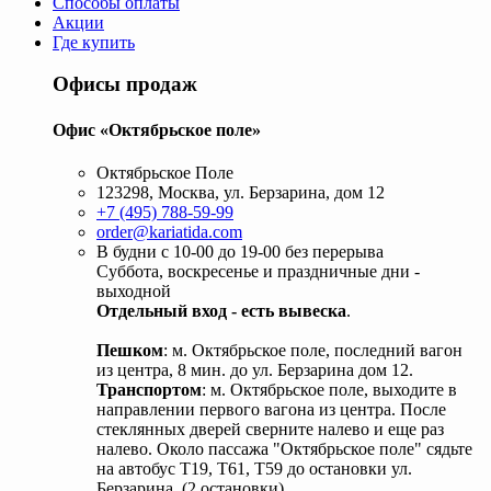
Способы оплаты
Акции
Где купить
Офисы продаж
Офис «Октябрьское поле»
Октябрьское Поле
123298, Москва, ул. Берзарина, дом 12
+7 (495) 788-59-99
order@kariatida.com
В будни с 10-00 до 19-00 без перерыва
Суббота, воскресенье и праздничные дни -
выходной
Отдельный вход - есть вывеска
.
Пешком
: м. Октябрьское поле, последний вагон
из центра, 8 мин. до ул. Берзарина дом 12.
Транспортом
: м. Октябрьское поле, выходите в
направлении первого вагона из центра. После
стеклянных дверей сверните налево и еще раз
налево. Около пассажа "Октябрьское поле" сядьте
на автобус Т19, Т61, Т59 до остановки ул.
Берзарина. (2 остановки).