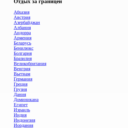
Отдых за границей
Абхазия
Австрия
Азербайджан
Албания
Андорра
Армения
Беларусь
Бенилюкс
Болгария
Бразилия
Великобритания
Венгрия
Вьетнам
Германия
Греция
Грузия
Дания
Доминикана
Египет
Израиль
Индия
Индонезия
Иордания