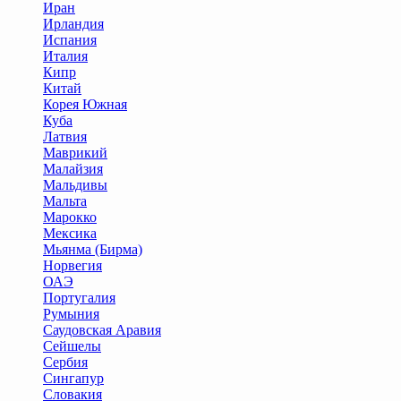
Иран
Ирландия
Испания
Италия
Кипр
Китай
Корея Южная
Куба
Латвия
Маврикий
Малайзия
Мальдивы
Мальта
Марокко
Мексика
Мьянма (Бирма)
Норвегия
ОАЭ
Португалия
Румыния
Саудовская Аравия
Сейшелы
Сербия
Сингапур
Словакия