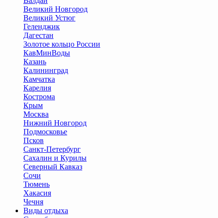
Валдай
Великий Новгород
Великий Устюг
Геленджик
Дагестан
Золотое кольцо России
КавМинВоды
Казань
Калининград
Камчатка
Карелия
Кострома
Крым
Москва
Нижний Новгород
Подмосковье
Псков
Санкт-Петербург
Сахалин и Курилы
Северный Кавказ
Сочи
Тюмень
Хакасия
Чечня
Виды отдыха