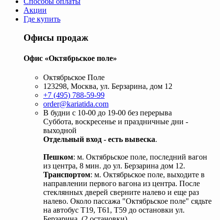
Способы оплаты
Акции
Где купить
Офисы продаж
Офис «Октябрьское поле»
Октябрьское Поле
123298, Москва, ул. Берзарина, дом 12
+7 (495) 788-59-99
order@kariatida.com
В будни с 10-00 до 19-00 без перерыва
Суббота, воскресенье и праздничные дни -
выходной
Отдельный вход - есть вывеска
.
Пешком
: м. Октябрьское поле, последний вагон
из центра, 8 мин. до ул. Берзарина дом 12.
Транспортом
: м. Октябрьское поле, выходите в
направлении первого вагона из центра. После
стеклянных дверей сверните налево и еще раз
налево. Около пассажа "Октябрьское поле" сядьте
на автобус Т19, Т61, Т59 до остановки ул.
Берзарина. (2 остановки).