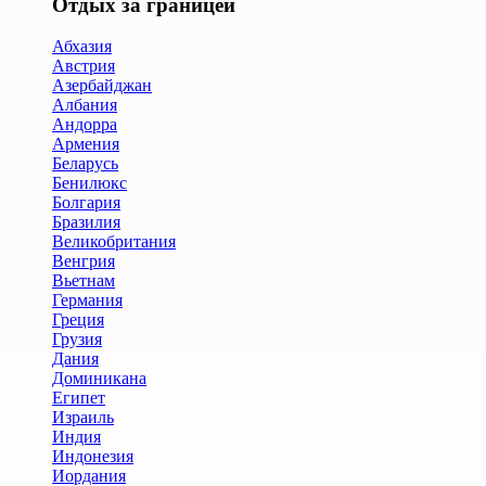
Отдых за границей
Абхазия
Австрия
Азербайджан
Албания
Андорра
Армения
Беларусь
Бенилюкс
Болгария
Бразилия
Великобритания
Венгрия
Вьетнам
Германия
Греция
Грузия
Дания
Доминикана
Египет
Израиль
Индия
Индонезия
Иордания