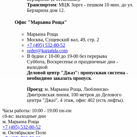
Транспортом
: МЦК Зорге - пешком 10 мин. до ул.
Берзарина дом 12.
Офис "Марьина Роща"
Марьина Роща
Москва, Сущевский вал, 49, стр. 2
+7 (495) 532-80-52
order@kariatida.com
В будни с 10-00 до 19-00 без перерыва
Суббота, Воскресенье и праздничные дни -
выходной
Деловой центр "Джаз": пропускная система -
необходимо заказать пропуск
.
Проезд
: м. Марьина Роща, Люблинско-
Дмитровская линия, 100 метров до Делового
центра "Джаз", 4 этаж, офис 402 (есть лифты).
Часы работы: 10:00 - 19:00 пн-пн
сб-вс: выходные дни
м. Марьина Роща
+7 (495) 532-80-52
м. Октябрьское Поле