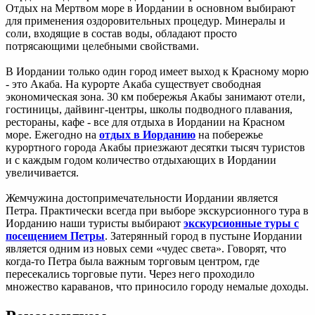
Отдых на Мертвом море в Иордании в основном выбирают
для применения оздоровительных процедур. Минералы и
соли, входящие в состав воды, обладают просто
потрясающими целебными свойствами.
В Иордании только один город имеет выход к Красному морю
- это Акаба. На курорте Акаба существует свободная
экономическая зона. 30 км побережья Акабы занимают отели,
гостиницы, дайвинг-центры, школы подводного плавания,
рестораны, кафе - все для отдыха в Иордании на Красном
море. Ежегодно на
отдых в Иорданию
на побережье
курортного города Акабы приезжают десятки тысяч туристов
и с каждым годом количество отдыхающих в Иордании
увеличивается.
Жемчужина достопримечательности Иордании является
Петра. Практически всегда при выборе экскурсионного тура в
Иорданию наши туристы выбирают
экскурсионные туры с
посещением Петры
. Затерянный город в пустыне Иордании
является одним из новых семи «чудес света». Говорят, что
когда-то Петра была важным торговым центром, где
пересекались торговые пути. Через него проходило
множество караванов, что приносило городу немалые доходы.