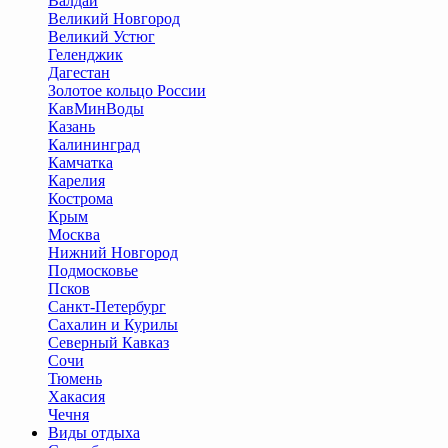
Валдай
Великий Новгород
Великий Устюг
Геленджик
Дагестан
Золотое кольцо России
КавМинВоды
Казань
Калининград
Камчатка
Карелия
Кострома
Крым
Москва
Нижний Новгород
Подмосковье
Псков
Санкт-Петербург
Сахалин и Курилы
Северный Кавказ
Сочи
Тюмень
Хакасия
Чечня
Виды отдыха