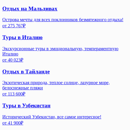
Отдых на Мальдивах
Острова мечты для всех поклонников безмятежного отдыха!
от
275 767
₽
Туры в Италию
Экскурсионные туры в эмоциональную, темпераментную
Италию
от
40 023
₽
Отдых в Тайланде
Экзотическая природа, теплое солнце, лазурное море,
белоснежные пляжи
от
113 600
₽
Туры в Узбекистан
Исторический Узбекистан, все самое интересное!
от
41 900
₽