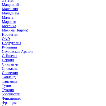
Латвия
Маврикий
Малайзия
Мальдивы
Мальта
Марокко
Мексика
Мьянма (Бирма)
Норвегия
ОАЭ
Португалия
Румыния
Саудовская Аравия
Сейшелы
Сербия
Сингапур
Словакия
Словения
Тайланд
Танзания
Тунис
Турция
Узбекистан
Финляндия
Франция