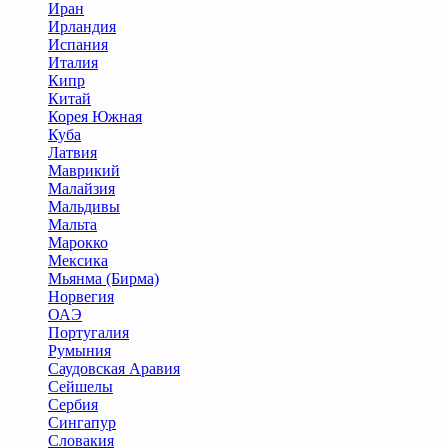
Иран
Ирландия
Испания
Италия
Кипр
Китай
Корея Южная
Куба
Латвия
Маврикий
Малайзия
Мальдивы
Мальта
Марокко
Мексика
Мьянма (Бирма)
Норвегия
ОАЭ
Португалия
Румыния
Саудовская Аравия
Сейшелы
Сербия
Сингапур
Словакия