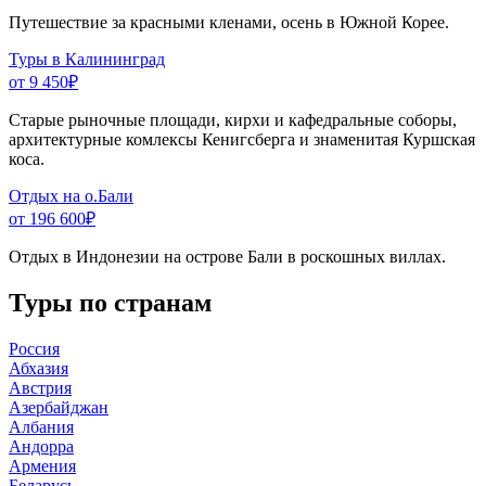
Путешествие за красными кленами, осень в Южной Корее.
Туры в Калининград
от 9 450
₽
Старые рыночные площади, кирхи и кафедральные соборы,
архитектурные комлексы Кенигсберга и знаменитая Куршская
коса.
Отдых на о.Бали
от 196 600
₽
Отдых в Индонезии на острове Бали в роскошных виллах.
Туры по странам
Россия
Абхазия
Австрия
Азербайджан
Албания
Андорра
Армения
Беларусь