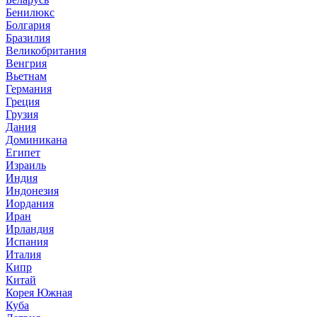
Бенилюкс
Болгария
Бразилия
Великобритания
Венгрия
Вьетнам
Германия
Греция
Грузия
Дания
Доминикана
Египет
Израиль
Индия
Индонезия
Иордания
Иран
Ирландия
Испания
Италия
Кипр
Китай
Корея Южная
Куба