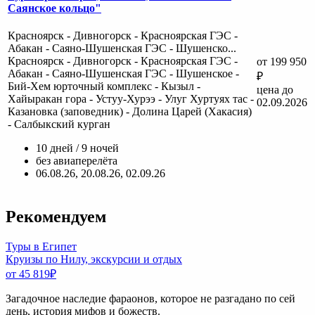
Саянское кольцо"
Красноярск - Дивногорск - Красноярская ГЭС -
Абакан - Саяно-Шушенская ГЭС - Шушенско...
Красноярск - Дивногорск - Красноярская ГЭС -
от 199 950
Абакан - Саяно-Шушенская ГЭС - Шушенское -
₽
Бий-Хем юрточный комплекс - Кызыл -
цена до
Хайыракан гора - Устуу-Хурээ - Улуг Хуртуях тас -
02.09.2026
Казановка (заповедник) - Долина Царей (Хакасия)
- Салбыкский курган
10 дней / 9 ночей
без авиаперелёта
06.08.26, 20.08.26, 02.09.26
Рекомендуем
Туры в Египет
Круизы по Нилу, экскурсии и отдых
от 45 819
₽
Загадочное наследие фараонов, которое не разгадано по сей
день, история мифов и божеств.