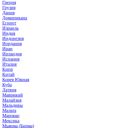
Греция
Грузия
Дания
Доминикана
Египет
Израиль
Индия
Индонезия
Иордания
Иран
Ирландия
Испания
Италия
Кипр
Китай
Корея Южная
Куба
Латвия
Маврикий
Малайзия
Мальдивы
Мальта
Марокко
Мексика
Мьянма (Бирма)