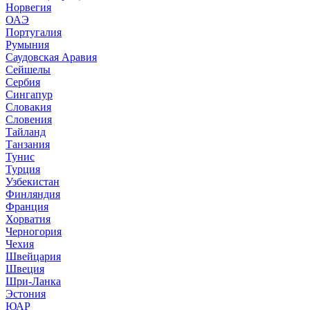
Норвегия
ОАЭ
Португалия
Румыния
Саудовская Аравия
Сейшелы
Сербия
Сингапур
Словакия
Словения
Тайланд
Танзания
Тунис
Турция
Узбекистан
Финляндия
Франция
Хорватия
Черногория
Чехия
Швейцария
Швеция
Шри-Ланка
Эстония
ЮАР