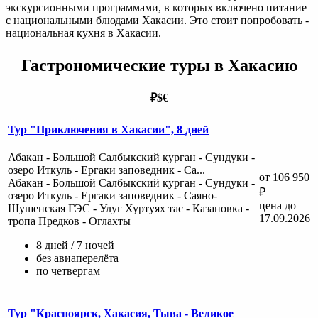
экскурсионными программами, в которых включено питание
с национальными блюдами Хакасии. Это стоит попробовать -
национальная кухня в Хакасии.
Гастрономические туры в Хакасию
₽
$
€
Тур "Приключения в Хакасии", 8 дней
Абакан - Большой Салбыкский курган - Сундуки -
озеро Иткуль - Ергаки заповедник - Са...
от 106 950
Абакан - Большой Салбыкский курган - Сундуки -
₽
озеро Иткуль - Ергаки заповедник - Саяно-
цена до
Шушенская ГЭС - Улуг Хуртуях тас - Казановка -
17.09.2026
тропа Предков - Оглахты
8 дней / 7 ночей
без авиаперелёта
по четвергам
Тур "Красноярск, Хакасия, Тыва - Великое