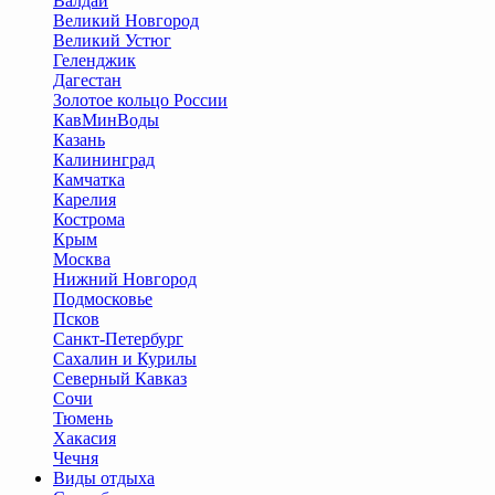
Валдай
Великий Новгород
Великий Устюг
Геленджик
Дагестан
Золотое кольцо России
КавМинВоды
Казань
Калининград
Камчатка
Карелия
Кострома
Крым
Москва
Нижний Новгород
Подмосковье
Псков
Санкт-Петербург
Сахалин и Курилы
Северный Кавказ
Сочи
Тюмень
Хакасия
Чечня
Виды отдыха