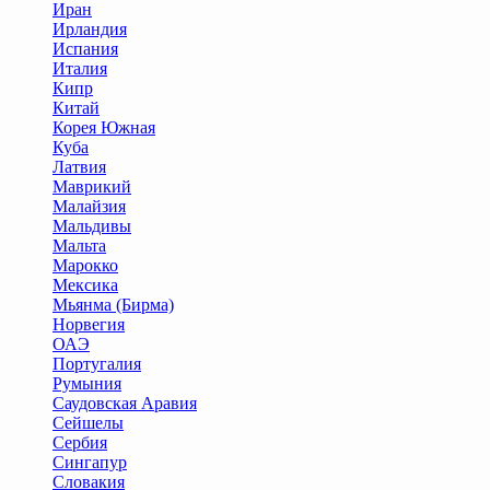
Иран
Ирландия
Испания
Италия
Кипр
Китай
Корея Южная
Куба
Латвия
Маврикий
Малайзия
Мальдивы
Мальта
Марокко
Мексика
Мьянма (Бирма)
Норвегия
ОАЭ
Португалия
Румыния
Саудовская Аравия
Сейшелы
Сербия
Сингапур
Словакия