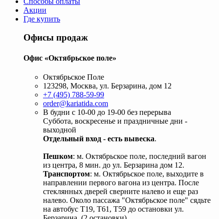
Способы оплаты
Акции
Где купить
Офисы продаж
Офис «Октябрьское поле»
Октябрьское Поле
123298, Москва, ул. Берзарина, дом 12
+7 (495) 788-59-99
order@kariatida.com
В будни с 10-00 до 19-00 без перерыва
Суббота, воскресенье и праздничные дни -
выходной
Отдельный вход - есть вывеска
.
Пешком
: м. Октябрьское поле, последний вагон
из центра, 8 мин. до ул. Берзарина дом 12.
Транспортом
: м. Октябрьское поле, выходите в
направлении первого вагона из центра. После
стеклянных дверей сверните налево и еще раз
налево. Около пассажа "Октябрьское поле" сядьте
на автобус Т19, Т61, Т59 до остановки ул.
Берзарина. (2 остановки).