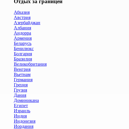
Отдых за границей
Абхазия
Австрия
Азербайджан
Албания
Андорра
Армения
Беларусь
Бенилюкс
Болгария
Бразилия
Великобритания
Венгрия
Вьетнам
Германия
Греция
Грузия
Дания
Доминикана
Египет
Израиль
Индия
Индонезия
Иордания