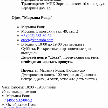
Транспортом
: МЦК Зорге - пешком 10 мин. до ул.
Берзарина дом 12.
Офис "Марьина Роща"
Марьина Роща
Москва, Сущевский вал, 49, стр. 2
+7 (495) 532-80-52
order@kariatida.com
В будни с 10-00 до 19-00 без перерыва
Суббота, Воскресенье и праздничные дни -
выходной
Деловой центр "Джаз": пропускная система -
необходимо заказать пропуск
.
Проезд
: м. Марьина Роща, Люблинско-
Дмитровская линия, 100 метров до Делового
центра "Джаз", 4 этаж, офис 402 (есть лифты).
Часы работы: 10:00 - 19:00 пн-пн
сб-вс: выходные дни
м. Марьина Роща
+7 (495) 532-80-52
м. Октябрьское Поле