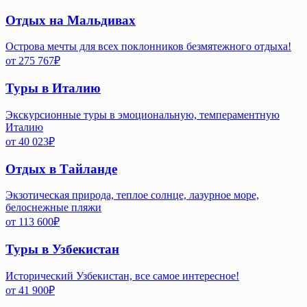
Отдых на Мальдивах
Острова мечты для всех поклонников безмятежного отдыха!
от
275 767
₽
Туры в Италию
Экскурсионные туры в эмоциональную, темпераментную
Италию
от
40 023
₽
Отдых в Тайланде
Экзотическая природа, теплое солнце, лазурное море,
белоснежные пляжи
от
113 600
₽
Туры в Узбекистан
Исторический Узбекистан, все самое интересное!
от
41 900
₽