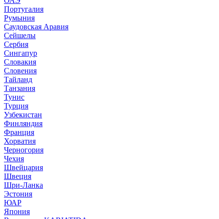
ОАЭ
Португалия
Румыния
Саудовская Аравия
Сейшелы
Сербия
Сингапур
Словакия
Словения
Тайланд
Танзания
Тунис
Турция
Узбекистан
Финляндия
Франция
Хорватия
Черногория
Чехия
Швейцария
Швеция
Шри-Ланка
Эстония
ЮАР
Япония