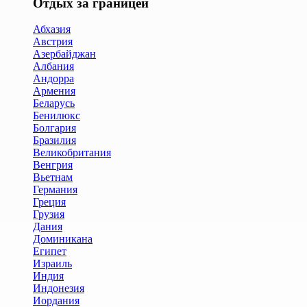
Отдых за границей
Абхазия
Австрия
Азербайджан
Албания
Андорра
Армения
Беларусь
Бенилюкс
Болгария
Бразилия
Великобритания
Венгрия
Вьетнам
Германия
Греция
Грузия
Дания
Доминикана
Египет
Израиль
Индия
Индонезия
Иордания