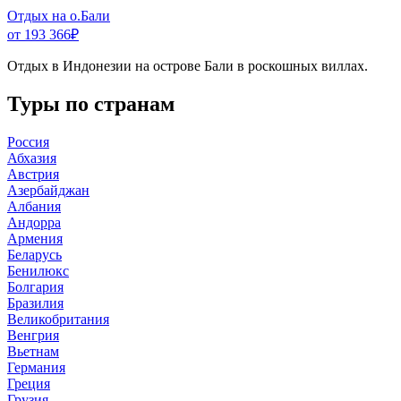
Отдых на о.Бали
от 193 366
₽
Отдых в Индонезии на острове Бали в роскошных виллах.
Туры по странам
Россия
Абхазия
Австрия
Азербайджан
Албания
Андорра
Армения
Беларусь
Бенилюкс
Болгария
Бразилия
Великобритания
Венгрия
Вьетнам
Германия
Греция
Грузия