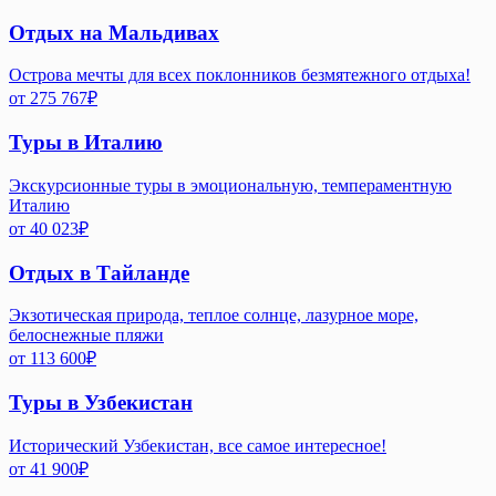
Отдых на Мальдивах
Острова мечты для всех поклонников безмятежного отдыха!
от
275 767
₽
Туры в Италию
Экскурсионные туры в эмоциональную, темпераментную
Италию
от
40 023
₽
Отдых в Тайланде
Экзотическая природа, теплое солнце, лазурное море,
белоснежные пляжи
от
113 600
₽
Туры в Узбекистан
Исторический Узбекистан, все самое интересное!
от
41 900
₽