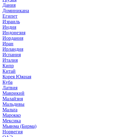
Дания
Доминикана
Египет
Израиль
Индия
Индонезия
Иордания
Иран
Ирландия
Испания
Италия
Кипр
Китай
Корея Южная
Куба
Латвия
Маврикий
Малайзия
Мальдивы
Мальта
Марокко
Мексика
Мьянма (Бирма)
Норвегия