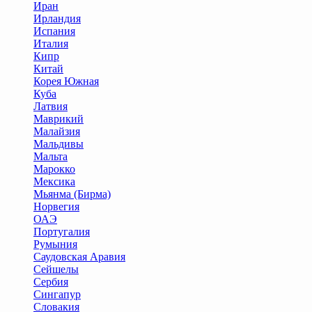
Иран
Ирландия
Испания
Италия
Кипр
Китай
Корея Южная
Куба
Латвия
Маврикий
Малайзия
Мальдивы
Мальта
Марокко
Мексика
Мьянма (Бирма)
Норвегия
ОАЭ
Португалия
Румыния
Саудовская Аравия
Сейшелы
Сербия
Сингапур
Словакия