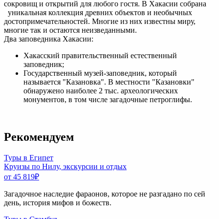
сокровищ и открытий для любого гостя. В Хакасии собрана
уникальная коллекция древних объектов и необычных
достопримечательностей. Многие из них известны миру,
многие так и остаются неизведанными.
Два заповедника Хакасии:
Хакасский правительственный естественный
заповедник;
Государственный музей-заповедник, который
называется "Казановка". В местности "Казановки"
обнаружено наиболее 2 тыс. археологических
монументов, в том числе загадочные петроглифы.
Рекомендуем
Туры в Египет
Круизы по Нилу, экскурсии и отдых
от 45 819
₽
Загадочное наследие фараонов, которое не разгадано по сей
день, история мифов и божеств.