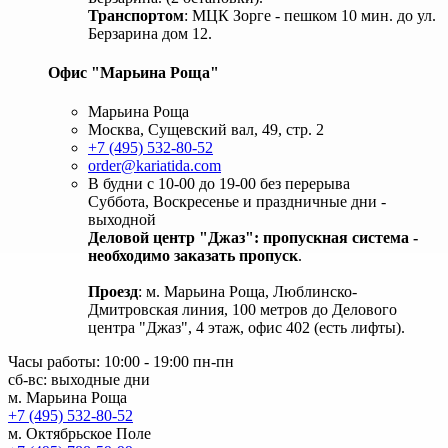
Транспортом
: МЦК Зорге - пешком 10 мин. до ул.
Берзарина дом 12.
Офис "Марьина Роща"
Марьина Роща
Москва, Сущевский вал, 49, стр. 2
+7 (495) 532-80-52
order@kariatida.com
В будни с 10-00 до 19-00 без перерыва
Суббота, Воскресенье и праздничные дни -
выходной
Деловой центр "Джаз": пропускная система -
необходимо заказать пропуск
.
Проезд
: м. Марьина Роща, Люблинско-
Дмитровская линия, 100 метров до Делового
центра "Джаз", 4 этаж, офис 402 (есть лифты).
Часы работы: 10:00 - 19:00 пн-пн
сб-вс: выходные дни
м. Марьина Роща
+7 (495) 532-80-52
м. Октябрьское Поле