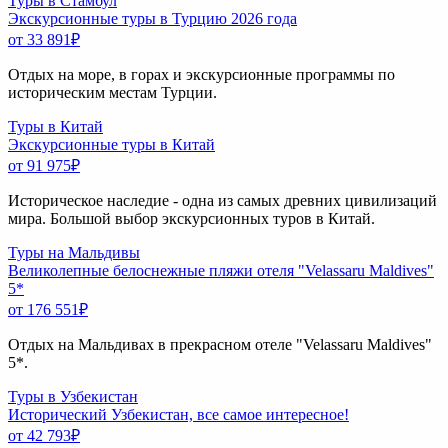
Туры в Стамбул
Экскурсионные туры в Турцию 2026 года
от 33 891
₽
Отдых на море, в горах и экскурсионные программы по
историческим местам Турции.
Туры в Китай
Экскурсионные туры в Китай
от 91 975
₽
Историческое наследие - одна из самых древних цивилизаций
мира. Большой выбор экскурсионных туров в Китай.
Туры на Мальдивы
Великолепные белоснежные пляжи отеля "Velassaru Maldives"
5*
от 176 551
₽
Отдых на Мальдивах в прекрасном отеле "Velassaru Maldives"
5*.
Туры в Узбекистан
Исторический Узбекистан, все самое интересное!
от 42 793
₽