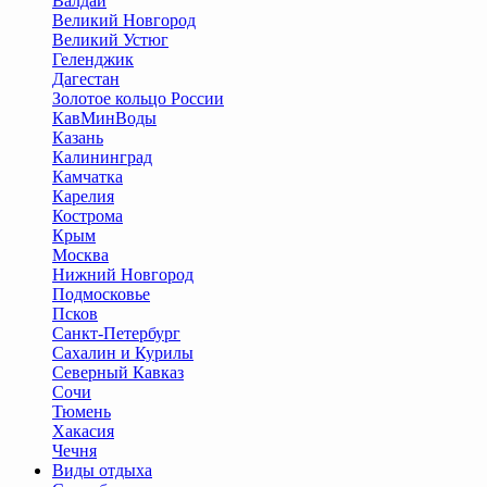
Валдай
Великий Новгород
Великий Устюг
Геленджик
Дагестан
Золотое кольцо России
КавМинВоды
Казань
Калининград
Камчатка
Карелия
Кострома
Крым
Москва
Нижний Новгород
Подмосковье
Псков
Санкт-Петербург
Сахалин и Курилы
Северный Кавказ
Сочи
Тюмень
Хакасия
Чечня
Виды отдыха