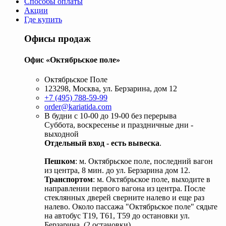
Способы оплаты
Акции
Где купить
Офисы продаж
Офис «Октябрьское поле»
Октябрьское Поле
123298, Москва, ул. Берзарина, дом 12
+7 (495) 788-59-99
order@kariatida.com
В будни с 10-00 до 19-00 без перерыва
Суббота, воскресенье и праздничные дни -
выходной
Отдельный вход - есть вывеска
.
Пешком
: м. Октябрьское поле, последний вагон
из центра, 8 мин. до ул. Берзарина дом 12.
Транспортом
: м. Октябрьское поле, выходите в
направлении первого вагона из центра. После
стеклянных дверей сверните налево и еще раз
налево. Около пассажа "Октябрьское поле" сядьте
на автобус Т19, Т61, Т59 до остановки ул.
Берзарина. (2 остановки).