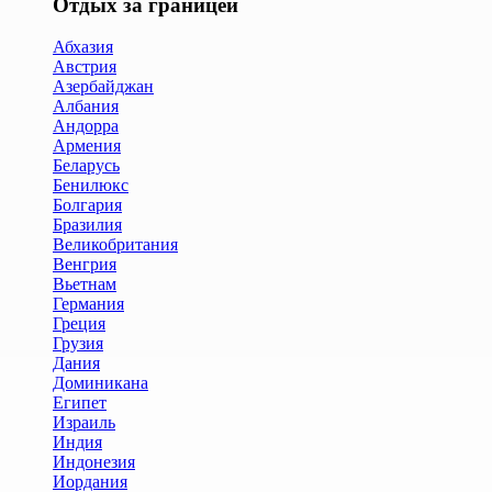
Отдых за границей
Абхазия
Австрия
Азербайджан
Албания
Андорра
Армения
Беларусь
Бенилюкс
Болгария
Бразилия
Великобритания
Венгрия
Вьетнам
Германия
Греция
Грузия
Дания
Доминикана
Египет
Израиль
Индия
Индонезия
Иордания