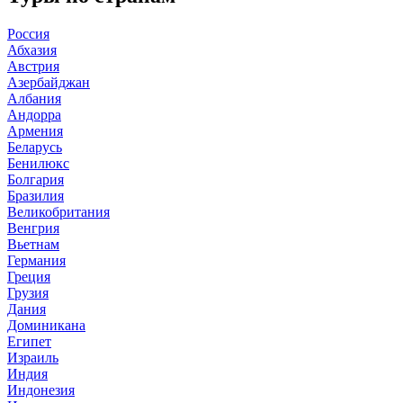
Россия
Абхазия
Австрия
Азербайджан
Албания
Андорра
Армения
Беларусь
Бенилюкс
Болгария
Бразилия
Великобритания
Венгрия
Вьетнам
Германия
Греция
Грузия
Дания
Доминикана
Египет
Израиль
Индия
Индонезия