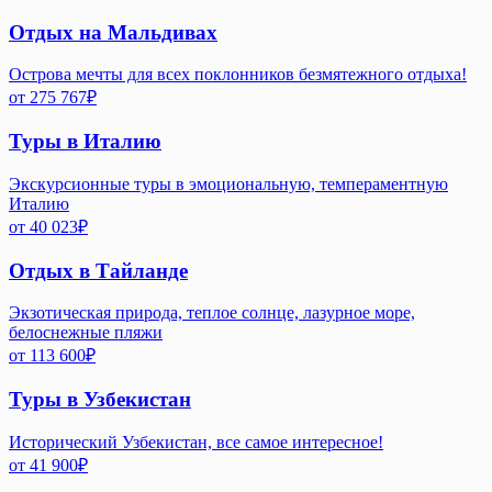
Отдых на Мальдивах
Острова мечты для всех поклонников безмятежного отдыха!
от
275 767
₽
Туры в Италию
Экскурсионные туры в эмоциональную, темпераментную
Италию
от
40 023
₽
Отдых в Тайланде
Экзотическая природа, теплое солнце, лазурное море,
белоснежные пляжи
от
113 600
₽
Туры в Узбекистан
Исторический Узбекистан, все самое интересное!
от
41 900
₽