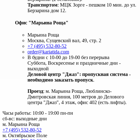
Транспортом
: МЦК Зорге - пешком 10 мин. до ул.
Берзарина дом 12.
Офис "Марьина Роща"
Марьина Роща
Москва, Сущевский вал, 49, стр. 2
+7 (495) 532-80-52
order@kariatida.com
В будни с 10-00 до 19-00 без перерыва
Суббота, Воскресенье и праздничные дни -
выходной
Деловой центр "Джаз": пропускная система -
необходимо заказать пропуск
.
Проезд
: м. Марьина Роща, Люблинско-
Дмитровская линия, 100 метров до Делового
центра "Джаз", 4 этаж, офис 402 (есть лифты).
Часы работы: 10:00 - 19:00 пн-пн
сб-вс: выходные дни
м. Марьина Роща
+7 (495) 532-80-52
м. Октябрьское Поле