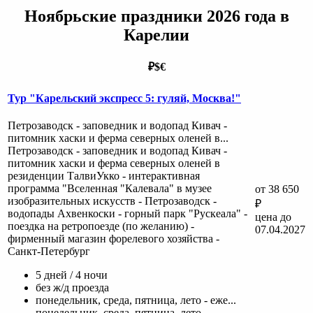
Ноябрьские праздники 2026 года в
Карелии
₽
$
€
Тур "Карельский экспресс 5: гуляй, Москва!"
Петрозаводск - заповедник и водопад Кивач -
питомник хаски и ферма северных оленей в...
Петрозаводск - заповедник и водопад Кивач -
питомник хаски и ферма северных оленей в
резиденции ТалвиУкко - интерактивная
программа "Вселенная "Калевала" в музее
от 38 650
изобразительных искусств - Петрозаводск -
₽
водопады Ахвенкоски - горный парк "Рускеала" -
цена до
поездка на ретропоезде (по желанию) -
07.04.2027
фирменный магазин форелевого хозяйства -
Санкт-Петербург
5 дней / 4 ночи
без ж/д проезда
понедельник, среда, пятница, лето - еже...
понедельник, среда, пятница, лето -