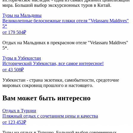
мира. Большой выбор экскурсионных туров в Китай.
Туры на Мальдивы
Великолепные белоснежные пляжи отеля "Velassaru Maldives"
5*
от 179 504
₽
Отдых на Мальдивах в прекрасном отеле "Velassaru Maldives"
5*.
Туры в Узбекистан
Исторический Узбекистан, все самое интересное!
от 43 508
₽
Узбекистан - страна экзотики, самобытности, средоточие
мировых сокровищ прошлого и настоящего.
Вам может быть интересно
Отдых в Турции
Пляжный отдых с сочетанием цены и качества
от 123 452
₽
Туры на отдых в Турцию. Большой выбор современных