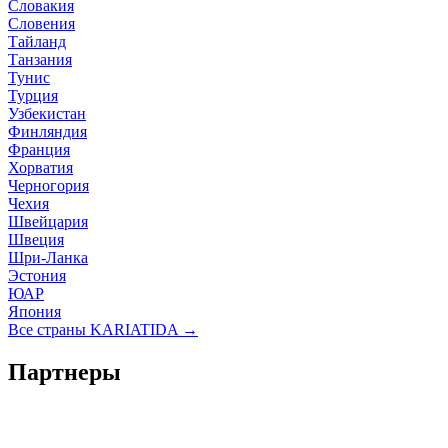
Словакия
Словения
Тайланд
Танзания
Тунис
Турция
Узбекистан
Финляндия
Франция
Хорватия
Черногория
Чехия
Швейцария
Швеция
Шри-Ланка
Эстония
ЮАР
Япония
Все страны KARIATIDA →
Партнеры