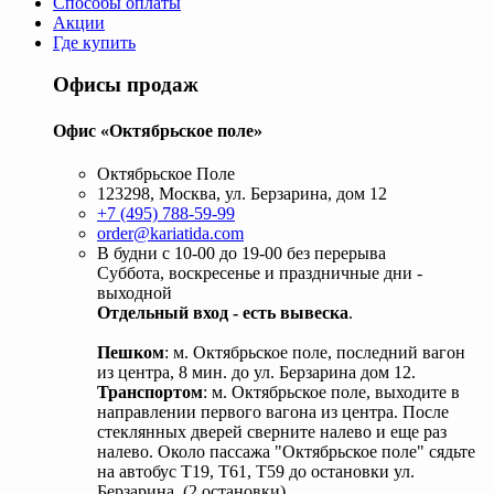
Способы оплаты
Акции
Где купить
Офисы продаж
Офис «Октябрьское поле»
Октябрьское Поле
123298, Москва, ул. Берзарина, дом 12
+7 (495) 788-59-99
order@kariatida.com
В будни с 10-00 до 19-00 без перерыва
Суббота, воскресенье и праздничные дни -
выходной
Отдельный вход - есть вывеска
.
Пешком
: м. Октябрьское поле, последний вагон
из центра, 8 мин. до ул. Берзарина дом 12.
Транспортом
: м. Октябрьское поле, выходите в
направлении первого вагона из центра. После
стеклянных дверей сверните налево и еще раз
налево. Около пассажа "Октябрьское поле" сядьте
на автобус Т19, Т61, Т59 до остановки ул.
Берзарина. (2 остановки).