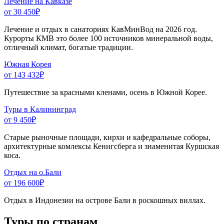
Лечение на Кавказе
от 30 450
₽
Лечение и отдых в санаториях КавМинВод на 2026 год.
Курорты КМВ это более 100 источников минеральной воды,
отличный климат, богатые традиции.
Южная Корея
от 143 432
₽
Путешествие за красными кленами, осень в Южной Корее.
Туры в Калининград
от 9 450
₽
Старые рыночные площади, кирхи и кафедральные соборы,
архитектурные комлексы Кенигсберга и знаменитая Куршская
коса.
Отдых на о.Бали
от 196 600
₽
Отдых в Индонезии на острове Бали в роскошных виллах.
Туры по странам