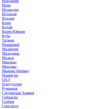
Иордания
Иран
Ирландия
Испания
Италия
Кипр
Китай
Корея Южная
Куба
Латвия
Маврикий
Малайзия
Мальдивы
Мальта
Марокко
Мексика
Мьянма (Бирма)
Норвегия
ОАЭ
Португалия
Румыния
Саудовская Аравия
Сейшелы
Сербия
Сингапур