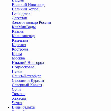
Валдай
Великий Новгород
Великий Устюг
Геленджик
Дагестан
Золотое кольцо России
КавМинВоды
Казань
Калининград
Камчатка
Карелия
Кострома
Крым
Москва
Нижний Новгород
Подмосковье
Псков
Санкт-Петербург
Сахалин и Курилы
Северный Кавказ
Сочи
Тюмень
Хакасия
Чечня
Виды отдыха