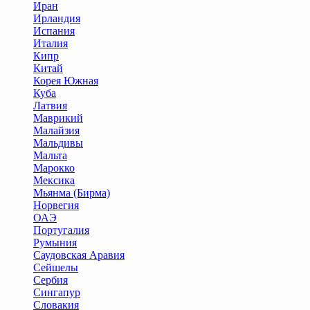
Иран
Ирландия
Испания
Италия
Кипр
Китай
Корея Южная
Куба
Латвия
Маврикий
Малайзия
Мальдивы
Мальта
Марокко
Мексика
Мьянма (Бирма)
Норвегия
ОАЭ
Португалия
Румыния
Саудовская Аравия
Сейшелы
Сербия
Сингапур
Словакия