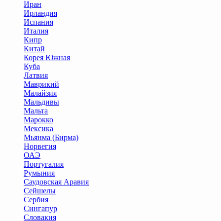
Иран
Ирландия
Испания
Италия
Кипр
Китай
Корея Южная
Куба
Латвия
Маврикий
Малайзия
Мальдивы
Мальта
Марокко
Мексика
Мьянма (Бирма)
Норвегия
ОАЭ
Португалия
Румыния
Саудовская Аравия
Сейшелы
Сербия
Сингапур
Словакия