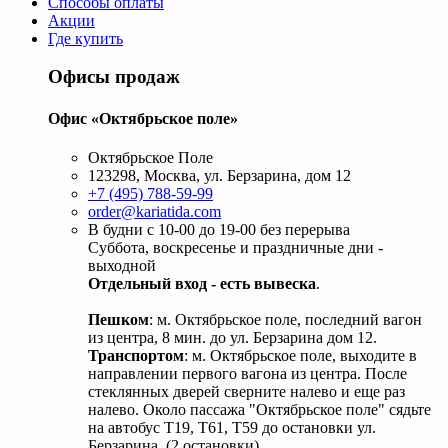
Способы оплаты
Акции
Где купить
Офисы продаж
Офис «Октябрьское поле»
Октябрьское Поле
123298, Москва, ул. Берзарина, дом 12
+7 (495) 788-59-99
order@kariatida.com
В будни с 10-00 до 19-00 без перерыва
Суббота, воскресенье и праздничные дни -
выходной
Отдельный вход - есть вывеска
.
Пешком
: м. Октябрьское поле, последний вагон
из центра, 8 мин. до ул. Берзарина дом 12.
Транспортом
: м. Октябрьское поле, выходите в
направлении первого вагона из центра. После
стеклянных дверей сверните налево и еще раз
налево. Около пассажа "Октябрьское поле" сядьте
на автобус Т19, Т61, Т59 до остановки ул.
Берзарина. (2 остановки).