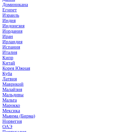
Доминикана
Египет
Израиль
Индия
Индонезия
Иордания
Иран
Ирландия
Испания
Италия
Кипр
Китай
Корея Южная
Куба
Латвия
Маврикий
Малайзия
Мальдивы
Мальта
Марокко
Мексика
Мьянма (Бирма)
Норвегия
ОАЭ
Португалия