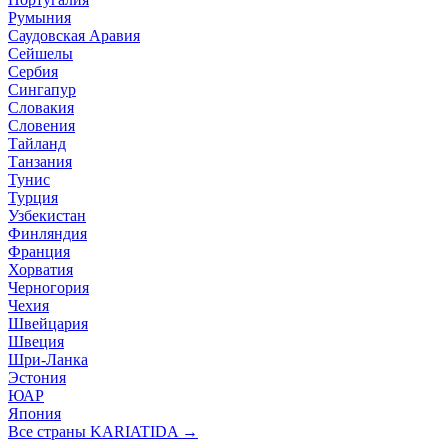
Румыния
Саудовская Аравия
Сейшелы
Сербия
Сингапур
Словакия
Словения
Тайланд
Танзания
Тунис
Турция
Узбекистан
Финляндия
Франция
Хорватия
Черногория
Чехия
Швейцария
Швеция
Шри-Ланка
Эстония
ЮАР
Япония
Все страны KARIATIDA →