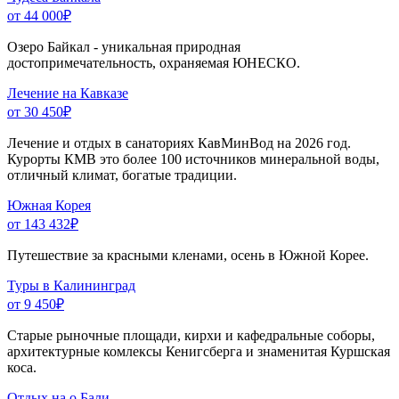
от 44 000
₽
Озеро Байкал - уникальная природная
достопримечательность, охраняемая ЮНЕСКО.
Лечение на Кавказе
от 30 450
₽
Лечение и отдых в санаториях КавМинВод на 2026 год.
Курорты КМВ это более 100 источников минеральной воды,
отличный климат, богатые традиции.
Южная Корея
от 143 432
₽
Путешествие за красными кленами, осень в Южной Корее.
Туры в Калининград
от 9 450
₽
Старые рыночные площади, кирхи и кафедральные соборы,
архитектурные комлексы Кенигсберга и знаменитая Куршская
коса.
Отдых на о.Бали