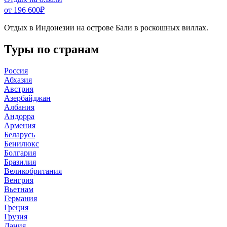
от 196 600
₽
Отдых в Индонезии на острове Бали в роскошных виллах.
Туры по странам
Россия
Абхазия
Австрия
Азербайджан
Албания
Андорра
Армения
Беларусь
Бенилюкс
Болгария
Бразилия
Великобритания
Венгрия
Вьетнам
Германия
Греция
Грузия
Дания