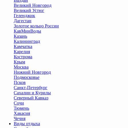
Валдай
Великий Новгород
Великий Устюг
Геленджик
Дагестан
Золотое кольцо России
КавМинВоды
Казань
Калининград
Камчатка
Карелия
Кострома
Крым
Москва
Нижний Новгород
Подмосковье
Псков
Санкт-Петербург
Сахалин и Курилы
Северный Кавказ
Сочи
Тюмень
Хакасия
Чечня
Виды отдыха