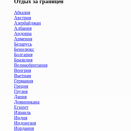
Отдых за границей
Абхазия
Австрия
Азербайджан
Албания
Андорра
Армения
Беларусь
Бенилюкс
Болгария
Бразилия
Великобритания
Венгрия
Вьетнам
Германия
Греция
Грузия
Дания
Доминикана
Египет
Израиль
Индия
Индонезия
Иордания