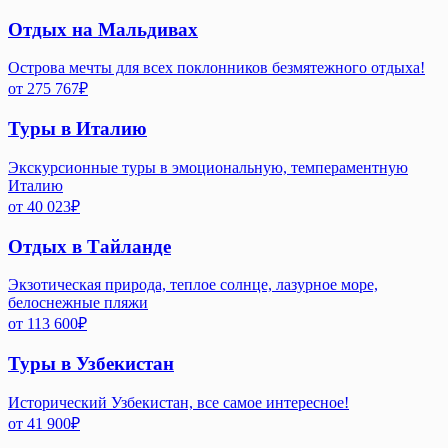
Отдых на Мальдивах
Острова мечты для всех поклонников безмятежного отдыха!
от
275 767
₽
Туры в Италию
Экскурсионные туры в эмоциональную, темпераментную
Италию
от
40 023
₽
Отдых в Тайланде
Экзотическая природа, теплое солнце, лазурное море,
белоснежные пляжи
от
113 600
₽
Туры в Узбекистан
Исторический Узбекистан, все самое интересное!
от
41 900
₽