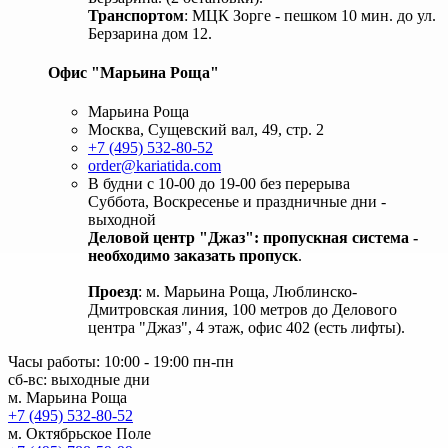
Транспортом
: МЦК Зорге - пешком 10 мин. до ул.
Берзарина дом 12.
Офис "Марьина Роща"
Марьина Роща
Москва, Сущевский вал, 49, стр. 2
+7 (495) 532-80-52
order@kariatida.com
В будни с 10-00 до 19-00 без перерыва
Суббота, Воскресенье и праздничные дни -
выходной
Деловой центр "Джаз": пропускная система -
необходимо заказать пропуск
.
Проезд
: м. Марьина Роща, Люблинско-
Дмитровская линия, 100 метров до Делового
центра "Джаз", 4 этаж, офис 402 (есть лифты).
Часы работы: 10:00 - 19:00 пн-пн
сб-вс: выходные дни
м. Марьина Роща
+7 (495) 532-80-52
м. Октябрьское Поле