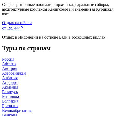
Старые рыночные площади, кирхи и кафедральные соборы,
архитектурные комлексы Кенигсберга и знаменитая Куршская
коса.
Отдых на о.Бали
от 195 444
₽
Отдых в Индонезии на острове Бали в роскошных виллах.
Туры по странам
Россия
Абхазия
Австрия
Азербайджан
Албания
Андорра
Армения
Беларусь
Бенилюкс
Болгария
Бразилия
Великобритания
Венгрия