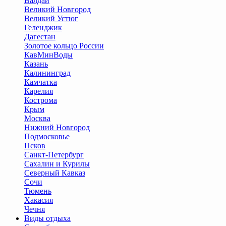
Валдай
Великий Новгород
Великий Устюг
Геленджик
Дагестан
Золотое кольцо России
КавМинВоды
Казань
Калининград
Камчатка
Карелия
Кострома
Крым
Москва
Нижний Новгород
Подмосковье
Псков
Санкт-Петербург
Сахалин и Курилы
Северный Кавказ
Сочи
Тюмень
Хакасия
Чечня
Виды отдыха