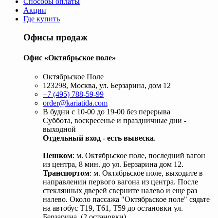
Способы оплаты
Акции
Где купить
Офисы продаж
Офис «Октябрьское поле»
Октябрьское Поле
123298, Москва, ул. Берзарина, дом 12
+7 (495) 788-59-99
order@kariatida.com
В будни с 10-00 до 19-00 без перерыва
Суббота, воскресенье и праздничные дни -
выходной
Отдельный вход - есть вывеска
.
Пешком
: м. Октябрьское поле, последний вагон
из центра, 8 мин. до ул. Берзарина дом 12.
Транспортом
: м. Октябрьское поле, выходите в
направлении первого вагона из центра. После
стеклянных дверей сверните налево и еще раз
налево. Около пассажа "Октябрьское поле" сядьте
на автобус Т19, Т61, Т59 до остановки ул.
Берзарина. (2 остановки).