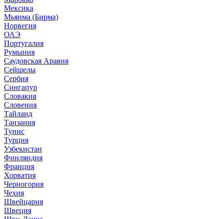
Мексика
Мьянма (Бирма)
Норвегия
ОАЭ
Португалия
Румыния
Саудовская Аравия
Сейшелы
Сербия
Сингапур
Словакия
Словения
Тайланд
Танзания
Тунис
Турция
Узбекистан
Финляндия
Франция
Хорватия
Черногория
Чехия
Швейцария
Швеция