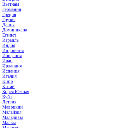
Вьетнам
Германия
Греция
Грузия
Дания
Доминикана
Египет
Израиль
Индия
Индонезия
Иордания
Иран
Ирландия
Испания
Италия
Кипр
Китай
Корея Южная
Куба
Латвия
Маврикий
Малайзия
Мальдивы
Мальта
Марокко