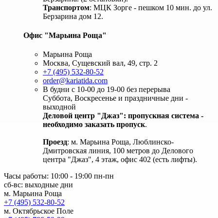
Транспортом
: МЦК Зорге - пешком 10 мин. до ул.
Берзарина дом 12.
Офис "Марьина Роща"
Марьина Роща
Москва, Сущевский вал, 49, стр. 2
+7 (495) 532-80-52
order@kariatida.com
В будни с 10-00 до 19-00 без перерыва
Суббота, Воскресенье и праздничные дни -
выходной
Деловой центр "Джаз": пропускная система -
необходимо заказать пропуск
.
Проезд
: м. Марьина Роща, Люблинско-
Дмитровская линия, 100 метров до Делового
центра "Джаз", 4 этаж, офис 402 (есть лифты).
Часы работы: 10:00 - 19:00 пн-пн
сб-вс: выходные дни
м. Марьина Роща
+7 (495) 532-80-52
м. Октябрьское Поле