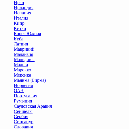
Иран
Ирландия
Испания
Италия
Кипр
Китай
Корея Южная
Куба
Латвия
Маврикий
Малайзия
Мальдивы
Мальта
Марокко
Мексика
Мьянма (Бирма)
Норвегия
ОАЭ
Португалия
Румыния
Саудовская Аравия
Сейшелы
Сербия
Сингапур
Словакия