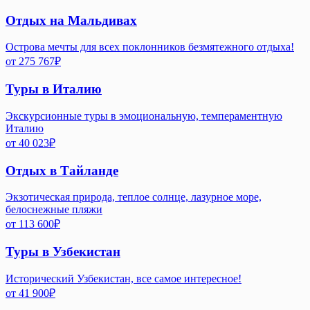
Отдых на Мальдивах
Острова мечты для всех поклонников безмятежного отдыха!
от
275 767
₽
Туры в Италию
Экскурсионные туры в эмоциональную, темпераментную
Италию
от
40 023
₽
Отдых в Тайланде
Экзотическая природа, теплое солнце, лазурное море,
белоснежные пляжи
от
113 600
₽
Туры в Узбекистан
Исторический Узбекистан, все самое интересное!
от
41 900
₽