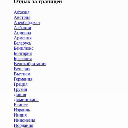
Отдых за границей
Абхазия
Австрия
Азербайджан
Албания
Андорра
Армения
Беларусь
Бенилюкс
Болгария
Бразилия
Великобритания
Венгрия
Вьетнам
Германия
Греция
Грузия
Дания
Доминикана
Египет
Израиль
Индия
Индонезия
Иордания