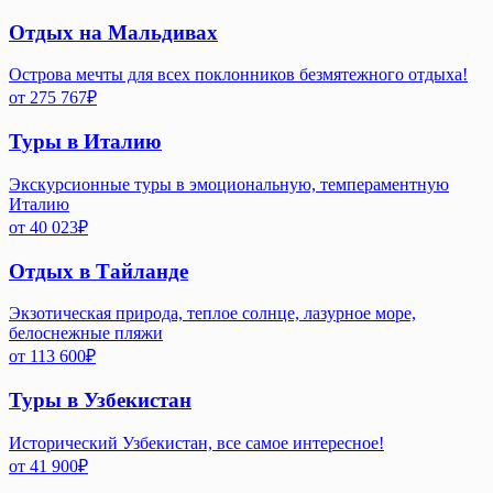
Отдых на Мальдивах
Острова мечты для всех поклонников безмятежного отдыха!
от
275 767
₽
Туры в Италию
Экскурсионные туры в эмоциональную, темпераментную
Италию
от
40 023
₽
Отдых в Тайланде
Экзотическая природа, теплое солнце, лазурное море,
белоснежные пляжи
от
113 600
₽
Туры в Узбекистан
Исторический Узбекистан, все самое интересное!
от
41 900
₽