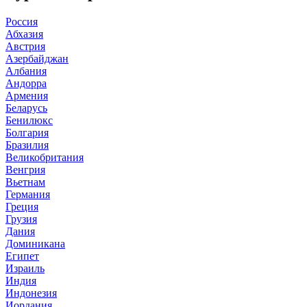
Россия
Абхазия
Австрия
Азербайджан
Албания
Андорра
Армения
Беларусь
Бенилюкс
Болгария
Бразилия
Великобритания
Венгрия
Вьетнам
Германия
Греция
Грузия
Дания
Доминикана
Египет
Израиль
Индия
Индонезия
Иордания