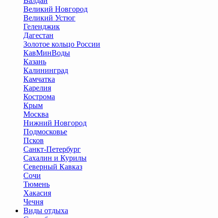
Валдай
Великий Новгород
Великий Устюг
Геленджик
Дагестан
Золотое кольцо России
КавМинВоды
Казань
Калининград
Камчатка
Карелия
Кострома
Крым
Москва
Нижний Новгород
Подмосковье
Псков
Санкт-Петербург
Сахалин и Курилы
Северный Кавказ
Сочи
Тюмень
Хакасия
Чечня
Виды отдыха