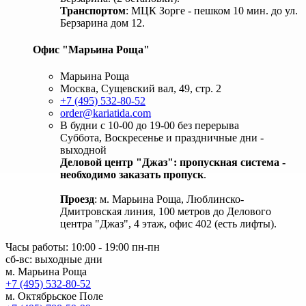
Транспортом
: МЦК Зорге - пешком 10 мин. до ул.
Берзарина дом 12.
Офис "Марьина Роща"
Марьина Роща
Москва, Сущевский вал, 49, стр. 2
+7 (495) 532-80-52
order@kariatida.com
В будни с 10-00 до 19-00 без перерыва
Суббота, Воскресенье и праздничные дни -
выходной
Деловой центр "Джаз": пропускная система -
необходимо заказать пропуск
.
Проезд
: м. Марьина Роща, Люблинско-
Дмитровская линия, 100 метров до Делового
центра "Джаз", 4 этаж, офис 402 (есть лифты).
Часы работы: 10:00 - 19:00 пн-пн
сб-вс: выходные дни
м. Марьина Роща
+7 (495) 532-80-52
м. Октябрьское Поле