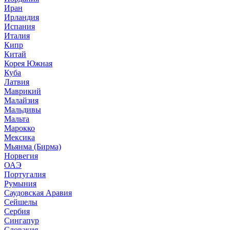
Иран
Ирландия
Испания
Италия
Кипр
Китай
Корея Южная
Куба
Латвия
Маврикий
Малайзия
Мальдивы
Мальта
Марокко
Мексика
Мьянма (Бирма)
Норвегия
ОАЭ
Португалия
Румыния
Саудовская Аравия
Сейшелы
Сербия
Сингапур
Словакия