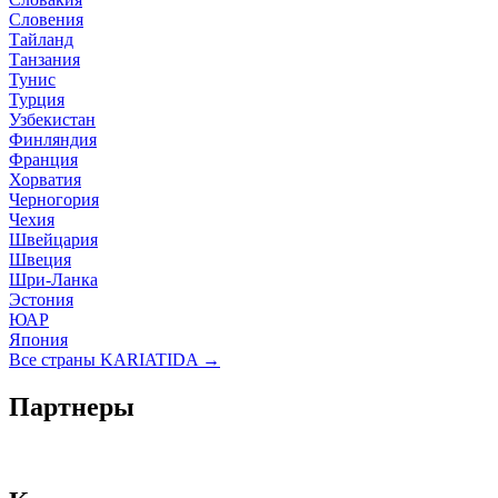
Словения
Тайланд
Танзания
Тунис
Турция
Узбекистан
Финляндия
Франция
Хорватия
Черногория
Чехия
Швейцария
Швеция
Шри-Ланка
Эстония
ЮАР
Япония
Все страны KARIATIDA →
Партнеры