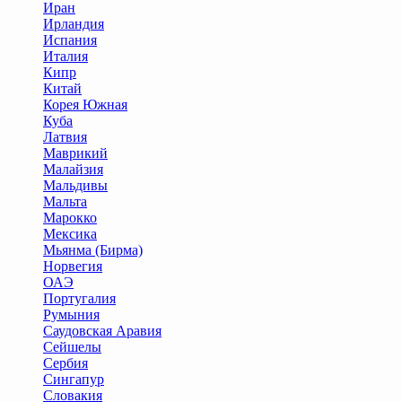
Иран
Ирландия
Испания
Италия
Кипр
Китай
Корея Южная
Куба
Латвия
Маврикий
Малайзия
Мальдивы
Мальта
Марокко
Мексика
Мьянма (Бирма)
Норвегия
ОАЭ
Португалия
Румыния
Саудовская Аравия
Сейшелы
Сербия
Сингапур
Словакия