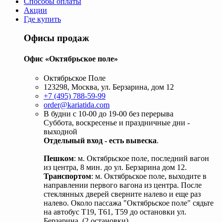
Способы оплаты
Акции
Где купить
Офисы продаж
Офис «Октябрьское поле»
Октябрьское Поле
123298, Москва, ул. Берзарина, дом 12
+7 (495) 788-59-99
order@kariatida.com
В будни с 10-00 до 19-00 без перерыва
Суббота, воскресенье и праздничные дни -
выходной
Отдельный вход - есть вывеска
.
Пешком
: м. Октябрьское поле, последний вагон
из центра, 8 мин. до ул. Берзарина дом 12.
Транспортом
: м. Октябрьское поле, выходите в
направлении первого вагона из центра. После
стеклянных дверей сверните налево и еще раз
налево. Около пассажа "Октябрьское поле" сядьте
на автобус Т19, Т61, Т59 до остановки ул.
Берзарина. (2 остановки).