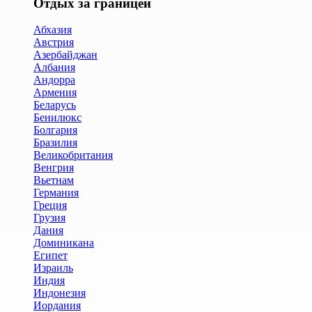
Отдых за границей
Абхазия
Австрия
Азербайджан
Албания
Андорра
Армения
Беларусь
Бенилюкс
Болгария
Бразилия
Великобритания
Венгрия
Вьетнам
Германия
Греция
Грузия
Дания
Доминикана
Египет
Израиль
Индия
Индонезия
Иордания