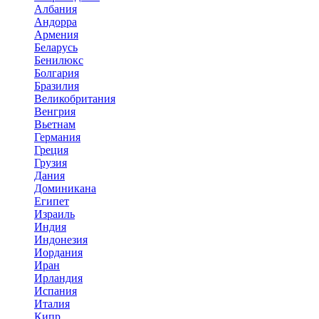
Албания
Андорра
Армения
Беларусь
Бенилюкс
Болгария
Бразилия
Великобритания
Венгрия
Вьетнам
Германия
Греция
Грузия
Дания
Доминикана
Египет
Израиль
Индия
Индонезия
Иордания
Иран
Ирландия
Испания
Италия
Кипр