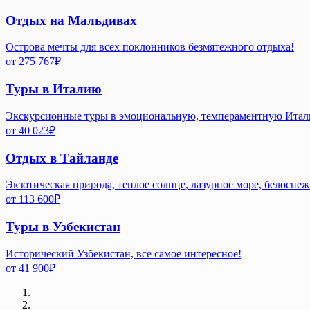
Отдых на Мальдивах
Острова мечты для всех поклонников безмятежного отдыха!
от
275 767
₽
Туры в Италию
Экскурсионные туры в эмоциональную, темпераментную Ита
от
40 023
₽
Отдых в Тайланде
Экзотическая природа, теплое солнце, лазурное море, белосне
от
113 600
₽
Туры в Узбекистан
Исторический Узбекистан, все самое интересное!
от
41 900
₽