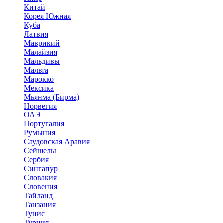
Китай
Корея Южная
Куба
Латвия
Маврикий
Малайзия
Мальдивы
Мальта
Марокко
Мексика
Мьянма (Бирма)
Норвегия
ОАЭ
Португалия
Румыния
Саудовская Аравия
Сейшелы
Сербия
Сингапур
Словакия
Словения
Тайланд
Танзания
Тунис
Турция