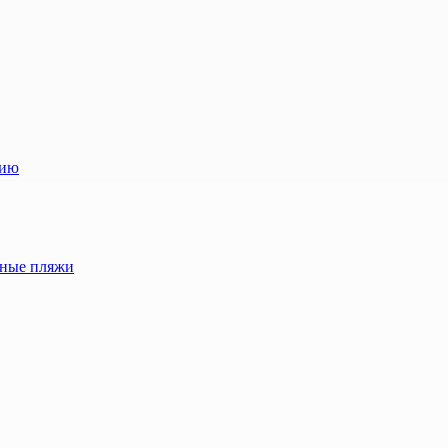
лию
жные пляжи