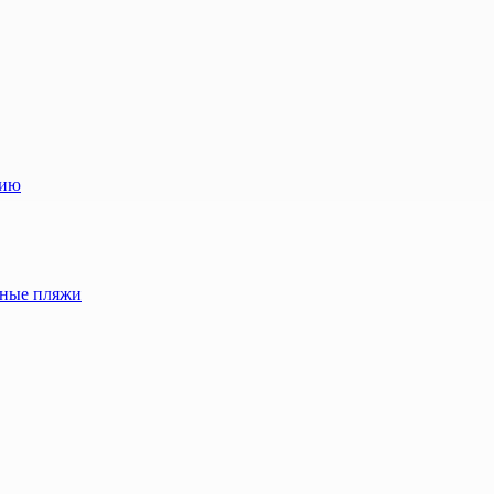
лию
жные пляжи