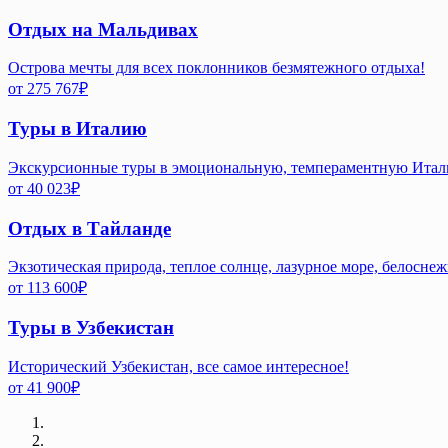
Отдых на Мальдивах
Острова мечты для всех поклонников безмятежного отдыха!
от
275 767
₽
Туры в Италию
Экскурсионные туры в эмоциональную, темпераментную Ита
от
40 023
₽
Отдых в Тайланде
Экзотическая природа, теплое солнце, лазурное море, белосне
от
113 600
₽
Туры в Узбекистан
Исторический Узбекистан, все самое интересное!
от
41 900
₽