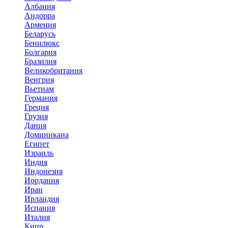
Албания
Андорра
Армения
Беларусь
Бенилюкс
Болгария
Бразилия
Великобритания
Венгрия
Вьетнам
Германия
Греция
Грузия
Дания
Доминикана
Египет
Израиль
Индия
Индонезия
Иордания
Иран
Ирландия
Испания
Италия
Кипр