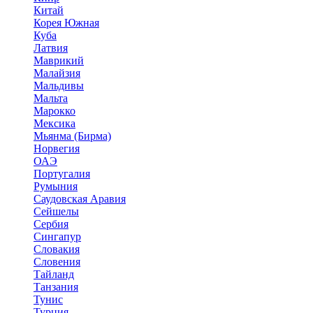
Китай
Корея Южная
Куба
Латвия
Маврикий
Малайзия
Мальдивы
Мальта
Марокко
Мексика
Мьянма (Бирма)
Норвегия
ОАЭ
Португалия
Румыния
Саудовская Аравия
Сейшелы
Сербия
Сингапур
Словакия
Словения
Тайланд
Танзания
Тунис
Турция