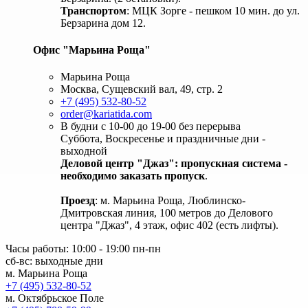
Транспортом
: МЦК Зорге - пешком 10 мин. до ул.
Берзарина дом 12.
Офис "Марьина Роща"
Марьина Роща
Москва, Сущевский вал, 49, стр. 2
+7 (495) 532-80-52
order@kariatida.com
В будни с 10-00 до 19-00 без перерыва
Суббота, Воскресенье и праздничные дни -
выходной
Деловой центр "Джаз": пропускная система -
необходимо заказать пропуск
.
Проезд
: м. Марьина Роща, Люблинско-
Дмитровская линия, 100 метров до Делового
центра "Джаз", 4 этаж, офис 402 (есть лифты).
Часы работы: 10:00 - 19:00 пн-пн
сб-вс: выходные дни
м. Марьина Роща
+7 (495) 532-80-52
м. Октябрьское Поле