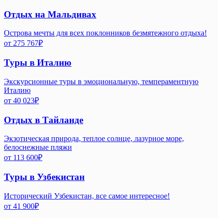
Отдых на Мальдивах
Острова мечты для всех поклонников безмятежного отдыха!
от
275 767
₽
Туры в Италию
Экскурсионные туры в эмоциональную, темпераментную
Италию
от
40 023
₽
Отдых в Тайланде
Экзотическая природа, теплое солнце, лазурное море,
белоснежные пляжи
от
113 600
₽
Туры в Узбекистан
Исторический Узбекистан, все самое интересное!
от
41 900
₽