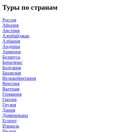
Туры по странам
Россия
Абхазия
Австрия
Азербайджан
Албания
Андорра
Армения
Беларусь
Бенилюкс
Болгария
Бразилия
Великобритания
Венгрия
Вьетнам
Германия
Греция
Грузия
Дания
Доминикана
Египет
Израиль
Индия