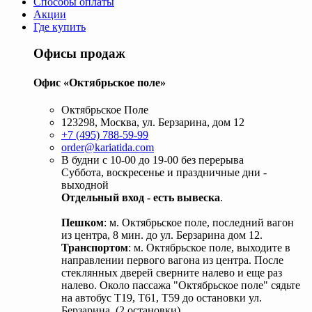
Способы оплаты
Акции
Где купить
Офисы продаж
Офис «Октябрьское поле»
Октябрьское Поле
123298, Москва, ул. Берзарина, дом 12
+7 (495) 788-59-99
order@kariatida.com
В будни с 10-00 до 19-00 без перерыва
Суббота, воскресенье и праздничные дни -
выходной
Отдельный вход - есть вывеска
.
Пешком
: м. Октябрьское поле, последний вагон
из центра, 8 мин. до ул. Берзарина дом 12.
Транспортом
: м. Октябрьское поле, выходите в
направлении первого вагона из центра. После
стеклянных дверей сверните налево и еще раз
налево. Около пассажа "Октябрьское поле" сядьте
на автобус Т19, Т61, Т59 до остановки ул.
Берзарина. (2 остановки).