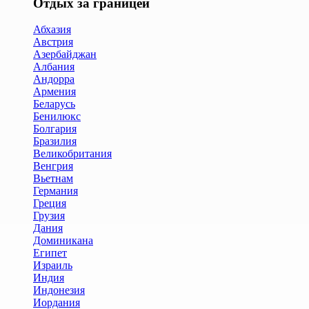
Отдых за границей
Абхазия
Австрия
Азербайджан
Албания
Андорра
Армения
Беларусь
Бенилюкс
Болгария
Бразилия
Великобритания
Венгрия
Вьетнам
Германия
Греция
Грузия
Дания
Доминикана
Египет
Израиль
Индия
Индонезия
Иордания