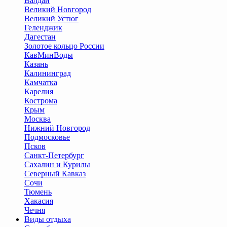
Валдай
Великий Новгород
Великий Устюг
Геленджик
Дагестан
Золотое кольцо России
КавМинВоды
Казань
Калининград
Камчатка
Карелия
Кострома
Крым
Москва
Нижний Новгород
Подмосковье
Псков
Санкт-Петербург
Сахалин и Курилы
Северный Кавказ
Сочи
Тюмень
Хакасия
Чечня
Виды отдыха