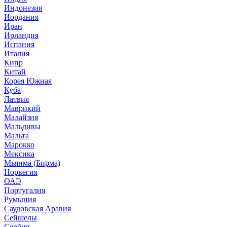
Индонезия
Иордания
Иран
Ирландия
Испания
Италия
Кипр
Китай
Корея Южная
Куба
Латвия
Маврикий
Малайзия
Мальдивы
Мальта
Марокко
Мексика
Мьянма (Бирма)
Норвегия
ОАЭ
Португалия
Румыния
Саудовская Аравия
Сейшелы
Сербия