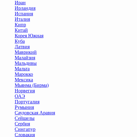
Иран
Ирландия
Испания
Италия
Кипр
Китай
Корея Южная
Куба
Латвия
Маврикий
Малайзия
Мальдивы
Мальта
Марокко
Мексика
Мьянма (Бирма)
Норвегия
ОАЭ
Португалия
Румыния
Саудовская Аравия
Сейшелы
Сербия
Сингапур
Словакия