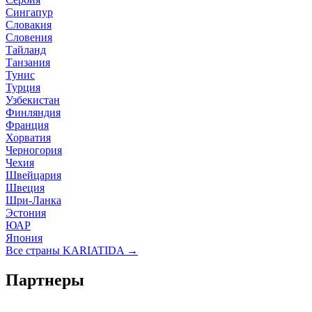
Сингапур
Словакия
Словения
Тайланд
Танзания
Тунис
Турция
Узбекистан
Финляндия
Франция
Хорватия
Черногория
Чехия
Швейцария
Швеция
Шри-Ланка
Эстония
ЮАР
Япония
Все страны KARIATIDA →
Партнеры