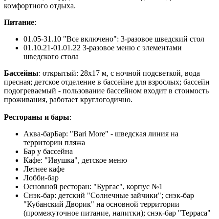
комфортного отдыха.
Питание
:
01.05-31.10 "Все включено": 3-разовое шведский стол
01.10.21-01.01.22 3-разовое меню с элементами
шведского стола
Бассейны
: открытый: 28х17 м, с ночной подсветкой, вода
пресная; детское отделение в бассейне для взрослых; бассейн
подогреваемый - пользование бассейном входит в стоимость
проживания, работает круглогодично.
Рестораны и бары
:
Аква-барБар: "Bari More" - шведская линия на
территории пляжа
Бар у бассейна
Кафе: "Ивушка", детское меню
Летнее кафе
Лобби-бар
Основной ресторан: "Бургас", корпус №1
Снэк-бар: детский "Солнечные зайчики"; снэк-бар
"Кубанский Дворик" на основной территории
(промежуточное питание, напитки); снэк-бар "Терраса"