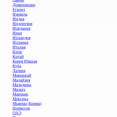
Дания
Доминикана
Египет
Израиль
Индия
Индонезия
Иордания
Иран
Ирландия
Испания
Италия
Кипр
Китай
Корея Южная
Куба
Латвия
Маврикий
Малайзия
Мальдивы
Мальта
Марокко
Мексика
Мьянма (Бирма)
Норвегия
ОАЭ