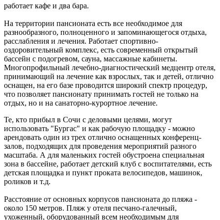
работает кафе и два бара.
На территории пансионата есть все необходимое для
разнообразного, полноценного и запоминающегося отдыха,
расслабления и лечения. Работает спортивно-
оздоровительный комплекс, есть современный открытый
бассейн с подогревом, сауна, массажные кабинеты.
Многопрофильный лечебно-диагностический медцентр отеля,
принимающий на лечение как взрослых, так и детей, отлично
оснащен, на его базе проводится широкий спектр процедур,
что позволяет пансионату принимать гостей не только на
отдых, но и на санаторно-курортное лечение.
Те, кто прибыл в Сочи с деловыми целями, могут
использовать "Бургас" и как рабочую площадку - можно
арендовать один из трех отлично оснащенных конференц-
залов, подходящих для проведения мероприятий разного
масштаба. А для маленьких гостей обустроена специальная
зона в бассейне, работает детский клуб с воспитателями, есть
детская площадка и пункт проката велосипедов, машинок,
роликов и т.д.
Расстояние от основных корпусов пансионата до пляжа -
около 150 метров. Пляж у отеля песчано-галечный,
ухоженный, оборудованный всем необходимым для