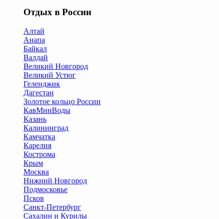
Отдых в России
Алтай
Анапа
Байкал
Валдай
Великий Новгород
Великий Устюг
Геленджик
Дагестан
Золотое кольцо России
КавМинВоды
Казань
Калининград
Камчатка
Карелия
Кострома
Крым
Москва
Нижний Новгород
Подмосковье
Псков
Санкт-Петербург
Сахалин и Курилы