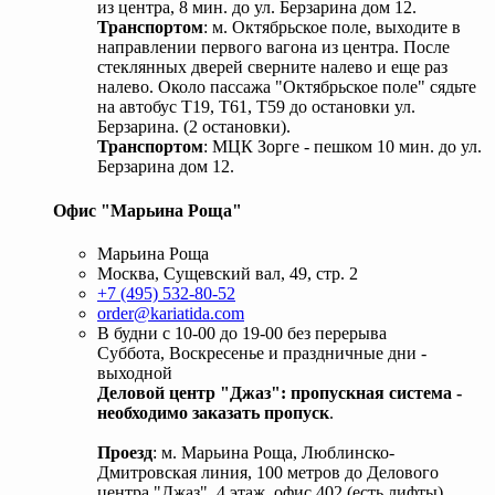
из центра, 8 мин. до ул. Берзарина дом 12.
Транспортом
: м. Октябрьское поле, выходите в
направлении первого вагона из центра. После
стеклянных дверей сверните налево и еще раз
налево. Около пассажа "Октябрьское поле" сядьте
на автобус Т19, Т61, Т59 до остановки ул.
Берзарина. (2 остановки).
Транспортом
: МЦК Зорге - пешком 10 мин. до ул.
Берзарина дом 12.
Офис "Марьина Роща"
Марьина Роща
Москва, Сущевский вал, 49, стр. 2
+7 (495) 532-80-52
order@kariatida.com
В будни с 10-00 до 19-00 без перерыва
Суббота, Воскресенье и праздничные дни -
выходной
Деловой центр "Джаз": пропускная система -
необходимо заказать пропуск
.
Проезд
: м. Марьина Роща, Люблинско-
Дмитровская линия, 100 метров до Делового
центра "Джаз", 4 этаж, офис 402 (есть лифты).