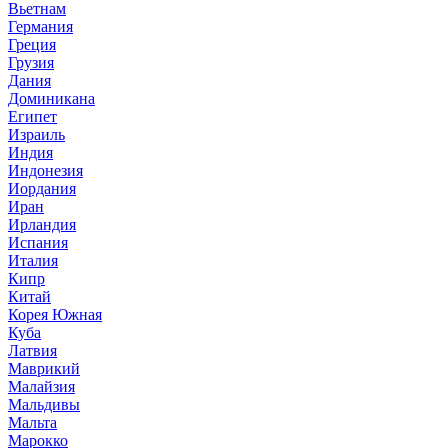
Вьетнам
Германия
Греция
Грузия
Дания
Доминикана
Египет
Израиль
Индия
Индонезия
Иордания
Иран
Ирландия
Испания
Италия
Кипр
Китай
Корея Южная
Куба
Латвия
Маврикий
Малайзия
Мальдивы
Мальта
Марокко