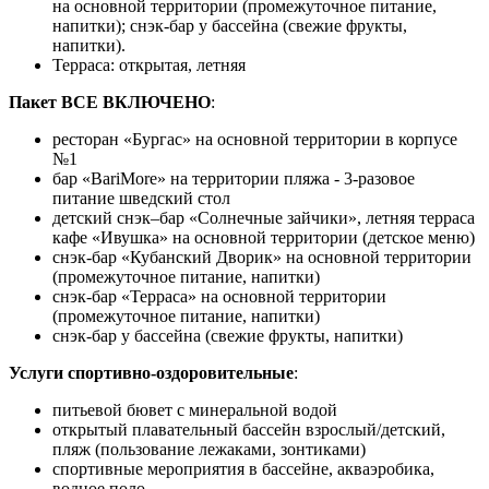
на основной территории (промежуточное питание,
напитки); снэк-бар у бассейна (свежие фрукты,
напитки).
Терраса: открытая, летняя
Пакет ВСЕ ВКЛЮЧЕНО
:
ресторан «Бургас» на основной территории в корпусе
№1
бар «BariMore» на территории пляжа - 3-разовое
питание шведский стол
детский снэк–бар «Солнечные зайчики», летняя терраса
кафе «Ивушка» на основной территории (детское меню)
снэк-бар «Кубанский Дворик» на основной территории
(промежуточное питание, напитки)
снэк-бар «Терраса» на основной территории
(промежуточное питание, напитки)
снэк-бар у бассейна (свежие фрукты, напитки)
Услуги спортивно-оздоровительные
:
питьевой бювет с минеральной водой
открытый плавательный бассейн взрослый/детский,
пляж (пользование лежаками, зонтиками)
спортивные мероприятия в бассейне, акваэробика,
водное поло