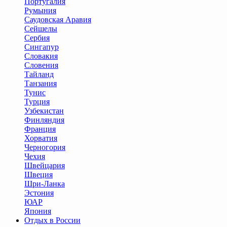
Португалия
Румыния
Саудовская Аравия
Сейшелы
Сербия
Сингапур
Словакия
Словения
Тайланд
Танзания
Тунис
Турция
Узбекистан
Финляндия
Франция
Хорватия
Черногория
Чехия
Швейцария
Швеция
Шри-Ланка
Эстония
ЮАР
Япония
Отдых в России