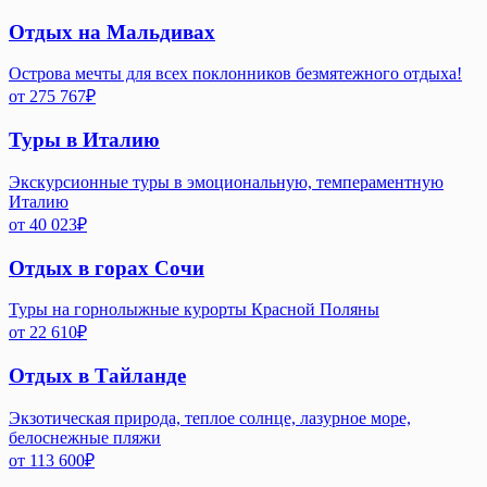
Отдых на Мальдивах
Острова мечты для всех поклонников безмятежного отдыха!
от
275 767
₽
Туры в Италию
Экскурсионные туры в эмоциональную, темпераментную
Италию
от
40 023
₽
Отдых в горах Сочи
Туры на горнолыжные курорты Красной Поляны
от
22 610
₽
Отдых в Тайланде
Экзотическая природа, теплое солнце, лазурное море,
белоснежные пляжи
от
113 600
₽