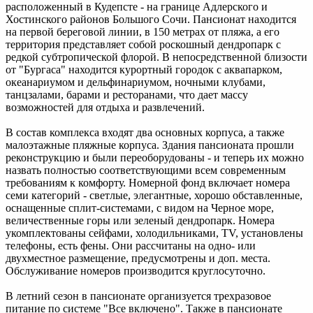
расположенный в Кудепсте - на границе Адлерского и
Хостинского районов Большого Сочи. Пансионат находится
на первой береговой линии, в 150 метрах от пляжа, а его
территория представляет собой роскошный дендропарк с
редкой субтропической флорой. В непосредственной близости
от "Бургаса" находится курортный городок с аквапарком,
океанариумом и дельфинариумом, ночными клубами,
танцзалами, барами и ресторанами, что дает массу
возможностей для отдыха и развлечений.
В состав комплекса входят два основных корпуса, а также
малоэтажные пляжные корпуса. Здания пансионата прошли
реконструкцию и были переоборудованы - и теперь их можно
назвать полностью соответствующими всем современным
требованиям к комфорту. Номерной фонд включает номера
семи категорий - светлые, элегантные, хорошо обставленные,
оснащенные сплит-системами, с видом на Черное море,
величественные горы или зеленый дендропарк. Номера
укомплектованы сейфами, холодильниками, TV, установлены
телефоны, есть фены. Они рассчитаны на одно- или
двухместное размещение, предусмотрены и доп. места.
Обслуживание номеров производится круглосуточно.
В летний сезон в пансионате организуется трехразовое
питание по системе "Все включено". Также в пансионате