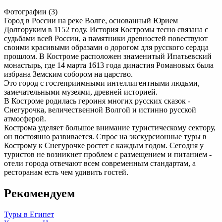
Фотографии (3)
Город в России на реке Волге, основанный Юрием
Долгоруким в 1152 году. История Костромы тесно связана с
судьбами всей России, а памятники древностей повествуют
своими красивыми образами о дорогом для русского сердца
прошлом. В Костроме расположен знаменитый Ипатьевский
монастырь, где 14 марта 1613 года династия Романовых была
избрана Земским собором на царство.
Это город с гостеприимными интеллигентными людьми,
замечательными музеями, древней историей.
В Костроме родилась героиня многих русских сказок -
Снегурочка, величественной Волгой и истинно русской
атмосферой.
Кострома уделяет большое внимание туристическому сектору,
он постоянно развивается. Спрос на экскурсионные туры в
Кострому к Снегурочке ростет с каждым годом. Сегодня у
туристов не возникнет проблем с размещением и питанием -
отели города отвечают всем современным стандартам, а
ресторанам есть чем удивить гостей.
Рекомендуем
Туры в Египет