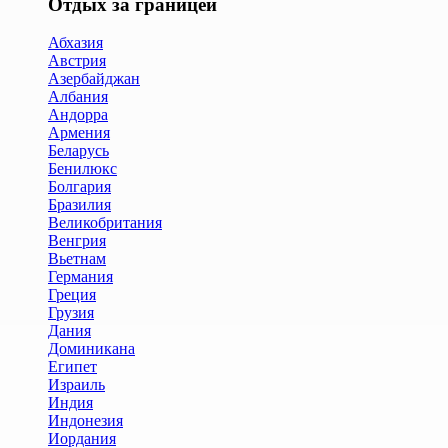
Отдых за границей
Абхазия
Австрия
Азербайджан
Албания
Андорра
Армения
Беларусь
Бенилюкс
Болгария
Бразилия
Великобритания
Венгрия
Вьетнам
Германия
Греция
Грузия
Дания
Доминикана
Египет
Израиль
Индия
Индонезия
Иордания