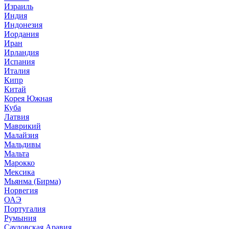
Израиль
Индия
Индонезия
Иордания
Иран
Ирландия
Испания
Италия
Кипр
Китай
Корея Южная
Куба
Латвия
Маврикий
Малайзия
Мальдивы
Мальта
Марокко
Мексика
Мьянма (Бирма)
Норвегия
ОАЭ
Португалия
Румыния
Саудовская Аравия