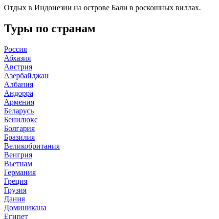
Отдых в Индонезии на острове Бали в роскошных виллах.
Туры по странам
Россия
Абхазия
Австрия
Азербайджан
Албания
Андорра
Армения
Беларусь
Бенилюкс
Болгария
Бразилия
Великобритания
Венгрия
Вьетнам
Германия
Греция
Грузия
Дания
Доминикана
Египет