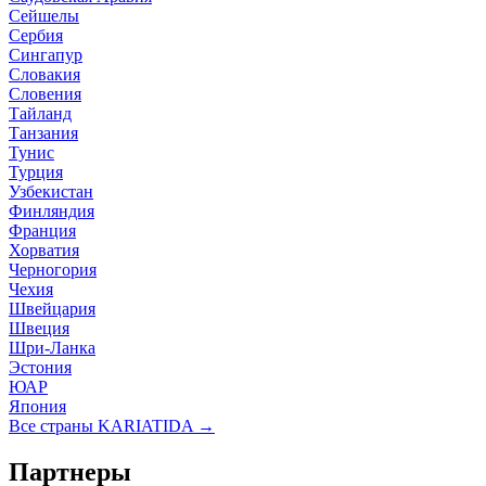
Сейшелы
Сербия
Сингапур
Словакия
Словения
Тайланд
Танзания
Тунис
Турция
Узбекистан
Финляндия
Франция
Хорватия
Черногория
Чехия
Швейцария
Швеция
Шри-Ланка
Эстония
ЮАР
Япония
Все страны KARIATIDA →
Партнеры