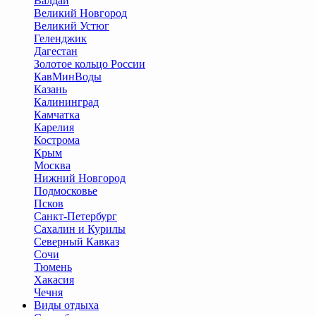
Валдай
Великий Новгород
Великий Устюг
Геленджик
Дагестан
Золотое кольцо России
КавМинВоды
Казань
Калининград
Камчатка
Карелия
Кострома
Крым
Москва
Нижний Новгород
Подмосковье
Псков
Санкт-Петербург
Сахалин и Курилы
Северный Кавказ
Сочи
Тюмень
Хакасия
Чечня
Виды отдыха