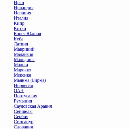
Иран
Ирландия
Испания
Италия
Кипр
Китай
Корея Южная
Куба
Латвия
Маврикий
Малайзия
Мальдивы
Мальта
Марокко
Мексика
Мьянма (Бирма)
Норвегия
ОАЭ
Португалия
Румыния
Саудовская Аравия
Сейшелы
Сербия
Сингапур
Словакия