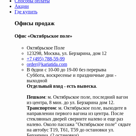
Способы оплаты
Акции
Где купить
Офисы продаж
Офис «Октябрьское поле»
Октябрьское Поле
123298, Москва, ул. Берзарина, дом 12
+7 (495) 788-59-99
order@kariatida.com
В будни с 10-00 до 19-00 без перерыва
Суббота, воскресенье и праздничные дни -
выходной
Отдельный вход - есть вывеска
.
Пешком
: м. Октябрьское поле, последний вагон
из центра, 8 мин. до ул. Берзарина дом 12.
Транспортом
: м. Октябрьское поле, выходите в
направлении первого вагона из центра. После
стеклянных дверей сверните налево и еще раз
налево. Около пассажа "Октябрьское поле" сядьте
на автобус Т19, Т61, Т59 до остановки ул.
Берзарина. (2 остановки).