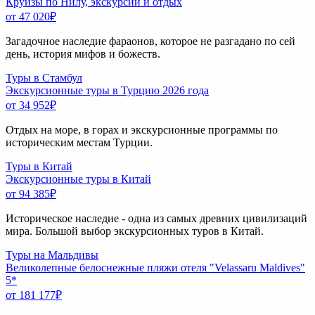
Круизы по Нилу, экскурсии и отдых
от 47 020
₽
Загадочное наследие фараонов, которое не разгадано по сей
день, история мифов и божеств.
Туры в Стамбул
Экскурсионные туры в Турцию 2026 года
от 34 952
₽
Отдых на море, в горах и экскурсионные программы по
историческим местам Турции.
Туры в Китай
Экскурсионные туры в Китай
от 94 385
₽
Историческое наследие - одна из самых древних цивилизаций
мира. Большой выбор экскурсионных туров в Китай.
Туры на Мальдивы
Великолепные белоснежные пляжи отеля "Velassaru Maldives"
5*
от 181 177
₽