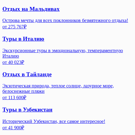
Отдых на Мальдивах
Острова мечты для всех поклонников безмятежного отдыха!
от
275 767
₽
Туры в Италию
Экскурсионные туры в эмоциональную, темпераментную
Италию
от
40 023
₽
Отдых в Тайланде
Экзотическая природа, теплое солнце, лазурное море,
белоснежные пляжи
от
113 600
₽
Туры в Узбекистан
Исторический Узбекистан, все самое интересное!
от
41 900
₽