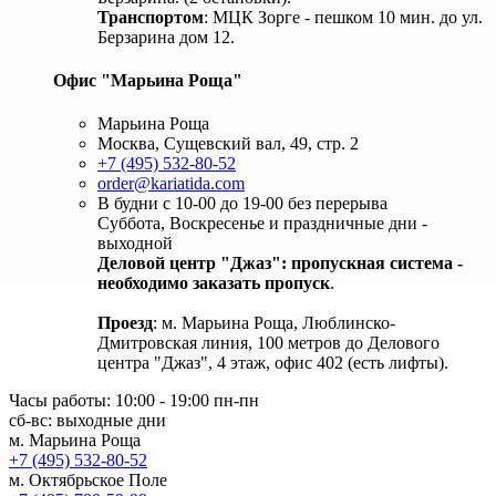
Транспортом
: МЦК Зорге - пешком 10 мин. до ул.
Берзарина дом 12.
Офис "Марьина Роща"
Марьина Роща
Москва, Сущевский вал, 49, стр. 2
+7 (495) 532-80-52
order@kariatida.com
В будни с 10-00 до 19-00 без перерыва
Суббота, Воскресенье и праздничные дни -
выходной
Деловой центр "Джаз": пропускная система -
необходимо заказать пропуск
.
Проезд
: м. Марьина Роща, Люблинско-
Дмитровская линия, 100 метров до Делового
центра "Джаз", 4 этаж, офис 402 (есть лифты).
Часы работы: 10:00 - 19:00 пн-пн
сб-вс: выходные дни
м. Марьина Роща
+7 (495) 532-80-52
м. Октябрьское Поле