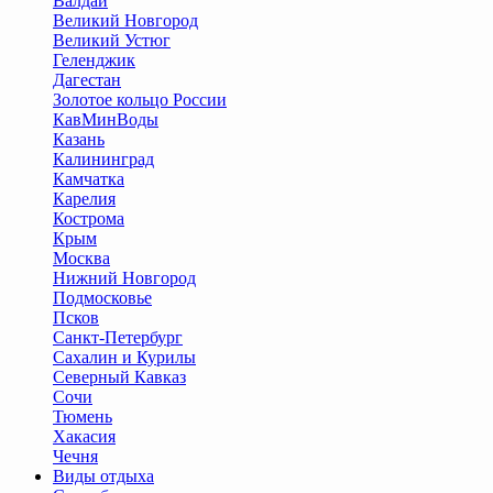
Валдай
Великий Новгород
Великий Устюг
Геленджик
Дагестан
Золотое кольцо России
КавМинВоды
Казань
Калининград
Камчатка
Карелия
Кострома
Крым
Москва
Нижний Новгород
Подмосковье
Псков
Санкт-Петербург
Сахалин и Курилы
Северный Кавказ
Сочи
Тюмень
Хакасия
Чечня
Виды отдыха