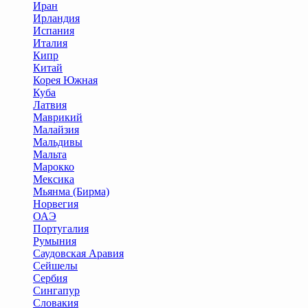
Иран
Ирландия
Испания
Италия
Кипр
Китай
Корея Южная
Куба
Латвия
Маврикий
Малайзия
Мальдивы
Мальта
Марокко
Мексика
Мьянма (Бирма)
Норвегия
ОАЭ
Португалия
Румыния
Саудовская Аравия
Сейшелы
Сербия
Сингапур
Словакия