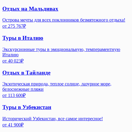
Отдых на Мальдивах
Острова мечты для всех поклонников безмятежного отдыха!
от
275 767
₽
Туры в Италию
Экскурсионные туры в эмоциональную, темпераментную
Италию
от
40 023
₽
Отдых в Тайланде
Экзотическая природа, теплое солнце, лазурное море,
белоснежные пляжи
от
113 600
₽
Туры в Узбекистан
Исторический Узбекистан, все самое интересное!
от
41 900
₽