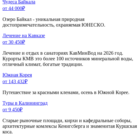
Чудеса Байкала
от 44 000
₽
Озеро Байкал - уникальная природная
достопримечательность, охраняемая ЮНЕСКО.
Лечение на Кавказе
от 30 450
₽
Лечение и отдых в санаториях КавМинВод на 2026 год.
Курорты КМВ это более 100 источников минеральной воды,
отличный климат, богатые традиции.
Южная Корея
от 143 432
₽
Путешествие за красными кленами, осень в Южной Корее.
Туры в Калининград
от 9 450
₽
Старые рыночные площади, кирхи и кафедральные соборы,
архитектурные комлексы Кенигсберга и знаменитая Куршская
коса.