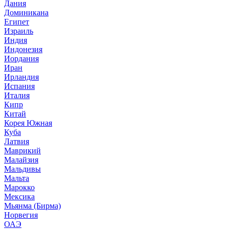
Дания
Доминикана
Египет
Израиль
Индия
Индонезия
Иордания
Иран
Ирландия
Испания
Италия
Кипр
Китай
Корея Южная
Куба
Латвия
Маврикий
Малайзия
Мальдивы
Мальта
Марокко
Мексика
Мьянма (Бирма)
Норвегия
ОАЭ