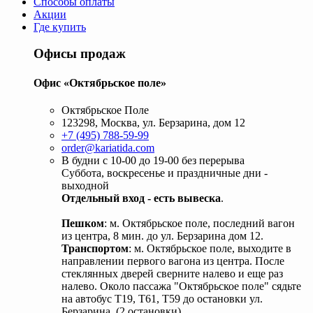
Способы оплаты
Акции
Где купить
Офисы продаж
Офис «Октябрьское поле»
Октябрьское Поле
123298, Москва, ул. Берзарина, дом 12
+7 (495) 788-59-99
order@kariatida.com
В будни с 10-00 до 19-00 без перерыва
Суббота, воскресенье и праздничные дни -
выходной
Отдельный вход - есть вывеска
.
Пешком
: м. Октябрьское поле, последний вагон
из центра, 8 мин. до ул. Берзарина дом 12.
Транспортом
: м. Октябрьское поле, выходите в
направлении первого вагона из центра. После
стеклянных дверей сверните налево и еще раз
налево. Около пассажа "Октябрьское поле" сядьте
на автобус Т19, Т61, Т59 до остановки ул.
Берзарина. (2 остановки).