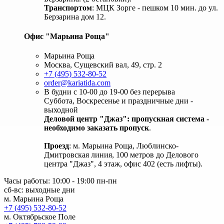
Транспортом
: МЦК Зорге - пешком 10 мин. до ул.
Берзарина дом 12.
Офис "Марьина Роща"
Марьина Роща
Москва, Сущевский вал, 49, стр. 2
+7 (495) 532-80-52
order@kariatida.com
В будни с 10-00 до 19-00 без перерыва
Суббота, Воскресенье и праздничные дни -
выходной
Деловой центр "Джаз": пропускная система -
необходимо заказать пропуск
.
Проезд
: м. Марьина Роща, Люблинско-
Дмитровская линия, 100 метров до Делового
центра "Джаз", 4 этаж, офис 402 (есть лифты).
Часы работы: 10:00 - 19:00 пн-пн
сб-вс: выходные дни
м. Марьина Роща
+7 (495) 532-80-52
м. Октябрьское Поле