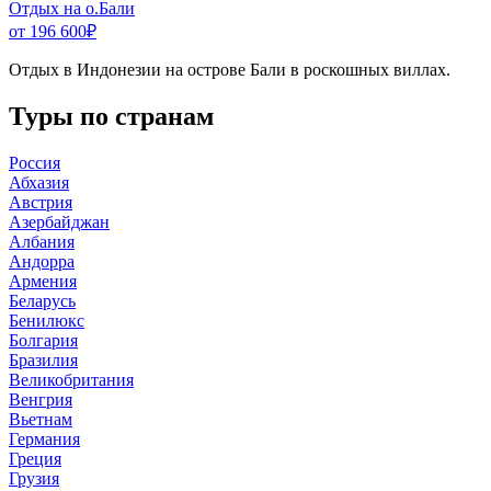
Отдых на о.Бали
от 196 600
₽
Отдых в Индонезии на острове Бали в роскошных виллах.
Туры по странам
Россия
Абхазия
Австрия
Азербайджан
Албания
Андорра
Армения
Беларусь
Бенилюкс
Болгария
Бразилия
Великобритания
Венгрия
Вьетнам
Германия
Греция
Грузия