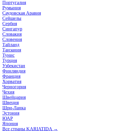
Португалия
Румыния
Саудовская Аравия
Сейшелы
Сербия
Сингапур
Словакия
Словения
Тайланд
Танзания
Тунис
Турция
Узбекистан
Финляндия
Франция
Хорватия
Черногория
Чехия
Швейцария
Швеция
Шри-Ланка
Эстония
ЮАР
Япония
Все страны KARIATIDA →