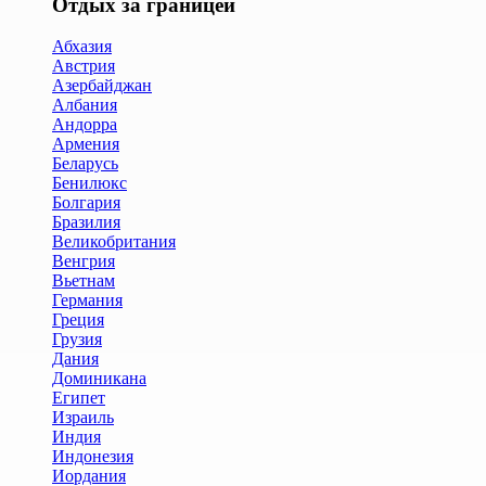
Отдых за границей
Абхазия
Австрия
Азербайджан
Албания
Андорра
Армения
Беларусь
Бенилюкс
Болгария
Бразилия
Великобритания
Венгрия
Вьетнам
Германия
Греция
Грузия
Дания
Доминикана
Египет
Израиль
Индия
Индонезия
Иордания