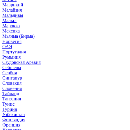
Маврикий
Малайзия
Мальдивы
Мальта
Марокко
Мексика
Мьянма (Бирма)
Норвегия
ОАЭ
Португалия
Румыния
Саудовская Аравия
Сейшелы
Сербия
Сингапур
Словакия
Словения
Тайланд
Танзания
Тунис
Турция
Узбекистан
Финляндия
Франция