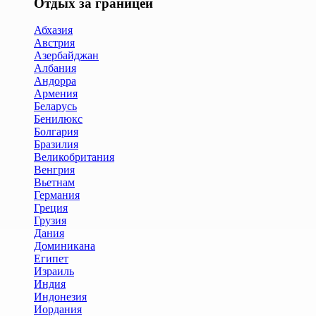
Отдых за границей
Абхазия
Австрия
Азербайджан
Албания
Андорра
Армения
Беларусь
Бенилюкс
Болгария
Бразилия
Великобритания
Венгрия
Вьетнам
Германия
Греция
Грузия
Дания
Доминикана
Египет
Израиль
Индия
Индонезия
Иордания