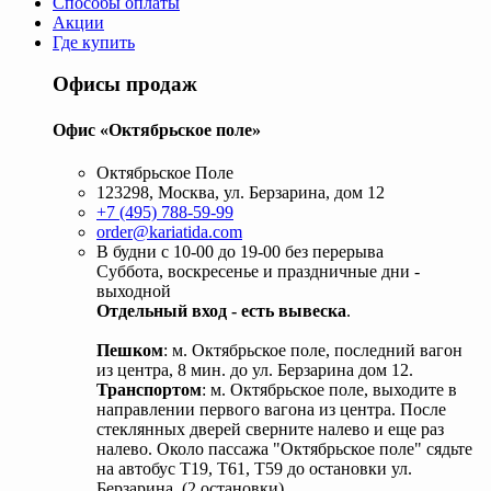
Способы оплаты
Акции
Где купить
Офисы продаж
Офис «Октябрьское поле»
Октябрьское Поле
123298, Москва, ул. Берзарина, дом 12
+7 (495) 788-59-99
order@kariatida.com
В будни с 10-00 до 19-00 без перерыва
Суббота, воскресенье и праздничные дни -
выходной
Отдельный вход - есть вывеска
.
Пешком
: м. Октябрьское поле, последний вагон
из центра, 8 мин. до ул. Берзарина дом 12.
Транспортом
: м. Октябрьское поле, выходите в
направлении первого вагона из центра. После
стеклянных дверей сверните налево и еще раз
налево. Около пассажа "Октябрьское поле" сядьте
на автобус Т19, Т61, Т59 до остановки ул.
Берзарина. (2 остановки).