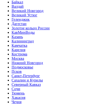
Байкал
Валдай
Великий Новгород
Великий Устюг
Геленджик
Дагестан
Золотое кольцо России
КавМинВоды
Казань
Калининград
Камчатка
Карелия
Кострома
Москва
Нижний Новгород
Подмосковье
Псков
Санкт-Петербург
Сахалин и Курилы
Северный Кавказ
Сочи
Тюмень
Хакасия
Чечня