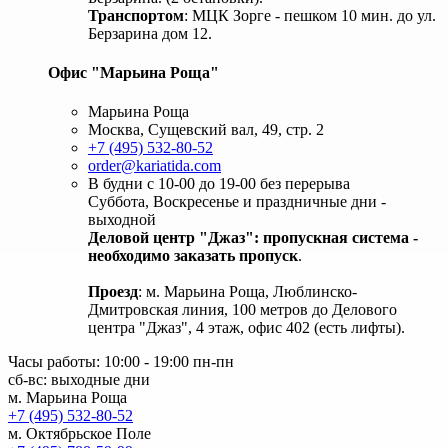
Транспортом
: МЦК Зорге - пешком 10 мин. до ул.
Берзарина дом 12.
Офис "Марьина Роща"
Марьина Роща
Москва, Сущевский вал, 49, стр. 2
+7 (495) 532-80-52
order@kariatida.com
В будни с 10-00 до 19-00 без перерыва
Суббота, Воскресенье и праздничные дни -
выходной
Деловой центр "Джаз": пропускная система -
необходимо заказать пропуск
.
Проезд
: м. Марьина Роща, Люблинско-
Дмитровская линия, 100 метров до Делового
центра "Джаз", 4 этаж, офис 402 (есть лифты).
Часы работы: 10:00 - 19:00 пн-пн
сб-вс: выходные дни
м. Марьина Роща
+7 (495) 532-80-52
м. Октябрьское Поле