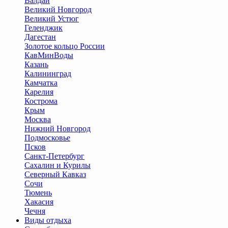
Валдай
Великий Новгород
Великий Устюг
Геленджик
Дагестан
Золотое кольцо России
КавМинВоды
Казань
Калининград
Камчатка
Карелия
Кострома
Крым
Москва
Нижний Новгород
Подмосковье
Псков
Санкт-Петербург
Сахалин и Курилы
Северный Кавказ
Сочи
Тюмень
Хакасия
Чечня
Виды отдыха