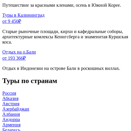
Путешествие за красными кленами, осень в Южной Корее.
Туры в Калининград
от 9 450
₽
Старые рыночные площади, кирхи и кафедральные соборы,
архитектурные комлексы Кенигсберга и знаменитая Куршская
коса.
Отдых на о.Бали
от 193 366
₽
Отдых в Индонезии на острове Бали в роскошных виллах.
Туры по странам
Россия
Абхазия
Австрия
Азербайджан
Албания
Андорра
Армения
Беларусь