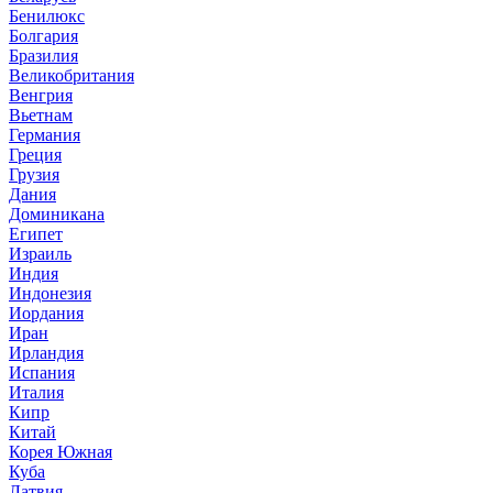
Бенилюкс
Болгария
Бразилия
Великобритания
Венгрия
Вьетнам
Германия
Греция
Грузия
Дания
Доминикана
Египет
Израиль
Индия
Индонезия
Иордания
Иран
Ирландия
Испания
Италия
Кипр
Китай
Корея Южная
Куба
Латвия