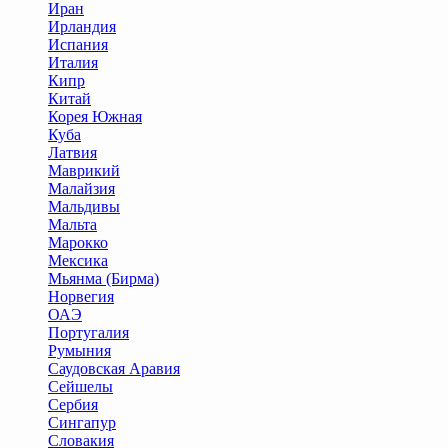
Иран
Ирландия
Испания
Италия
Кипр
Китай
Корея Южная
Куба
Латвия
Маврикий
Малайзия
Мальдивы
Мальта
Марокко
Мексика
Мьянма (Бирма)
Норвегия
ОАЭ
Португалия
Румыния
Саудовская Аравия
Сейшелы
Сербия
Сингапур
Словакия