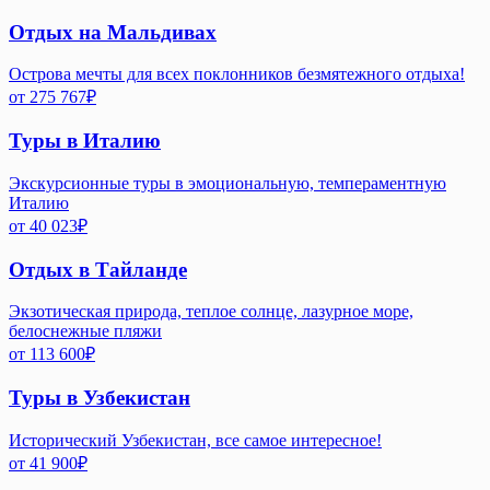
Отдых на Мальдивах
Острова мечты для всех поклонников безмятежного отдыха!
от
275 767
₽
Туры в Италию
Экскурсионные туры в эмоциональную, темпераментную
Италию
от
40 023
₽
Отдых в Тайланде
Экзотическая природа, теплое солнце, лазурное море,
белоснежные пляжи
от
113 600
₽
Туры в Узбекистан
Исторический Узбекистан, все самое интересное!
от
41 900
₽