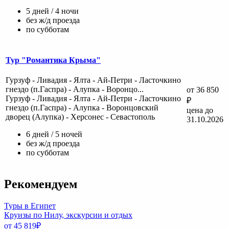
5 дней / 4 ночи
без ж/д проезда
по субботам
Тур "Романтика Крыма"
Гурзуф - Ливадия - Ялта - Ай-Петри - Ласточкино
гнездо (п.Гаспра) - Алупка - Воронцо...
от 36 850
Гурзуф - Ливадия - Ялта - Ай-Петри - Ласточкино
₽
гнездо (п.Гаспра) - Алупка - Воронцовский
цена до
дворец (Алупка) - Херсонес - Севастополь
31.10.2026
6 дней / 5 ночей
без ж/д проезда
по субботам
Рекомендуем
Туры в Египет
Круизы по Нилу, экскурсии и отдых
от 45 819
₽