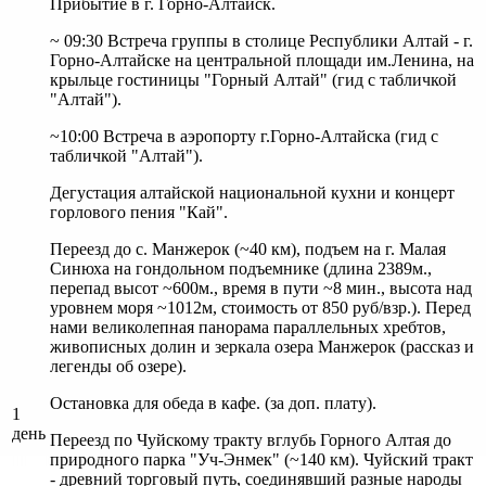
Прибытие в г. Горно-Алтайск.
~ 09:30 Встреча группы в столице Республики Алтай - г.
Горно-Алтайске на центральной площади им.Ленина, на
крыльце гостиницы "Горный Алтай" (гид с табличкой
"Алтай").
~10:00 Встреча в аэропорту г.Горно-Алтайска (гид с
табличкой "Алтай").
Дегустация алтайской национальной кухни и концерт
горлового пения "Кай".
Переезд до с. Манжерок (~40 км), подъем на г. Малая
Синюха на гондольном подъемнике (длина 2389м.,
перепад высот ~600м., время в пути ~8 мин., высота над
уровнем моря ~1012м, стоимость от 850 руб/взр.). Перед
нами великолепная панорама параллельных хребтов,
живописных долин и зеркала озера Манжерок (рассказ и
легенды об озере).
Остановка для обеда в кафе. (за доп. плату).
1
день
Переезд по Чуйскому тракту вглубь Горного Алтая до
природного парка "Уч-Энмек" (~140 км). Чуйский тракт
- древний торговый путь, соединявший разные народы