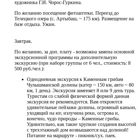
художника Г.И. Чорос-Гуркина.
По желанию посещение фитоаптеки. Переезд до
Телецкого озера (с. Артыбаш, ~ 175 км). Размещение на
базе отдыха. Ужин.
Завтрак.
По желанию, за доп. плату - возможна замена основной
экскурсионной программы на дополнительную
экскурсию (при наборе группы от 6 чел., стоимость: 8
500 руб./чел.):
Однодневная экскурсия к Каменным грибам
Чулышманской долины (катер ~ 150 км, авто ~ 80
км, 1 день). Экскурсия заменяет 8 или 9 день тура.
Туристам со слабой физической формой данная
экскурсия не рекомендуется. Вам откроются
удивительные пейзажи долины, огромный каньон,
уходящий на юг, излучина реки, острова и,
конечно, чудо природы – Каменные грибы.
Удивительно, как такие хрупкие создания высотой
с трехэтажный дом возвышаются над долиной!
Питание на маршруте - пикник/сух. паек.