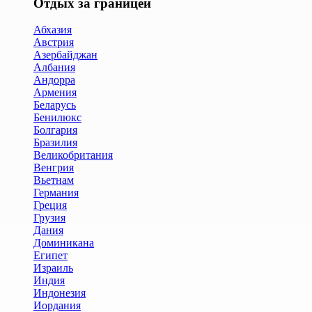
Отдых за границей
Абхазия
Австрия
Азербайджан
Албания
Андорра
Армения
Беларусь
Бенилюкс
Болгария
Бразилия
Великобритания
Венгрия
Вьетнам
Германия
Греция
Грузия
Дания
Доминикана
Египет
Израиль
Индия
Индонезия
Иордания