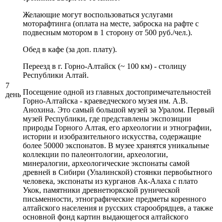
Желающие могут воспользоваться услугами
моторафтинга (оплата на месте, заброска на рафте с
подвесным мотором в 1 сторону от 500 руб./чел.).
Обед в кафе (за доп. плату).
Переезд в г. Горно-Алтайск (~ 100 км) - столицу
Республики Алтай.
7
Посещение одной из главных достопримечательностей
день
Горно-Алтайска - краеведческого музея им. А.В.
Анохина. Это самый большой музей за Уралом. Первый
музей Республики, где представлены экспозиции
природы Горного Алтая, его археологии и этнографии,
истории и изобразительного искусства, содержащие
более 50000 экспонатов. В музее хранятся уникальные
коллекции по палеонтологии, археологии,
минералогии, археологические экспонаты самой
древней в Сибири (Улалинской) стоянки первобытного
человека, экспонаты из курганов Ак-Алаха с плато
Укок, памятники древнетюркской рунической
письменности, этнографические предметы коренного
алтайского населения и русских старообрядцев, а также
основной фонд картин выдающегося алтайского