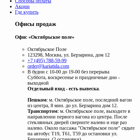
Способы оплаты
Акции
Где купить
Офисы продаж
Офис «Октябрьское поле»
Октябрьское Поле
123298, Москва, ул. Берзарина, дом 12
+7 (495) 788-59-99
order@kariatida.com
В будни с 10-00 до 19-00 без перерыва
Суббота, воскресенье и праздничные дни -
выходной
Отдельный вход - есть вывеска
.
Пешком
: м. Октябрьское поле, последний вагон
из центра, 8 мин. до ул. Берзарина дом 12.
Транспортом
: м. Октябрьское поле, выходите в
направлении первого вагона из центра. После
стеклянных дверей сверните налево и еще раз
налево. Около пассажа "Октябрьское поле" сядьте
на автобус Т19, Т61, Т59 до остановки ул.
Берзарина. (2 остановки).