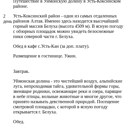
Путешествие в Уймонскую долину в Усть-Коксинском
районе.
Усть-Коксинский район - один из самых отдаленных
2
районов Алтая. Именно здесь находится высочайший
день
горный массив Белуха (высота 4509 м). В ясную погоду
с обзорных площадок можно увидеть белоснежные
пики северной части г. Белуха.
Обед в кафе с.Усть-Кан (за доп. плату).
Размещение в гостинице. Ужин.
Завтрак.
Уймонская долина - это чистейший воздух, альпийские
луга, непроходимая тайга, удивительной формы горы,
звенящие родники, освежающие реки и озера, парящие
в небе птицы, вольные животные и многое другое, что
принято называть девственной природой. Посещение
смотровой площадки, с которой в ясную погоду
открывается г. Белуха.
Обед.