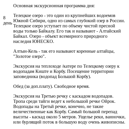
Основная экскурсионная программа дня:
Телецкое озеро - это один из крупнейших водоемов
8
Южной Сибири, одно из самых глубокий озер в России.
день
Телецкое озеро уступает по объему чистой пресной
воды только Байкалу. Его так и называют - Алтайский
Байкал. Озеро - объект всемирного природного
наследия ЮНЕСКО.
Алтын-Кель - так его называют коренные алтайцы,
"Золотое озеро".
Экскурсия на теплоходе /катере по Телецкому озеру к
водопадам Киште и Корбу. Посещение территории
заповедника (водопад Большой Корбу).
Обед (за доп.плату). Свободное время.
Экскурсия на Третью речку с каскадом водопадов.
Тропа среди тайги ведет к небольшой речке Ойрок.
Водопады на Третьй речке, конечно, не такие
величественные как Корбу. Самый большой перепад
высоты - каскад около 5 метров. Ущелье реки, ванночки,
или бурлящий поток в большую воду очень живописны.