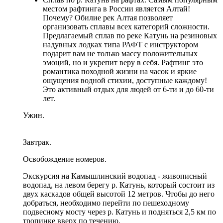
местом рафтинга в России является Алтай!
Почему? Обилие рек Алтая позволяет
организовать сплавы всех категорий сложности.
Предлагаемый сплав по реке Катунь на резиновых
надувных лодках типа РАФТ с инструктором
подарит вам не только массу положительных
эмоций, но и укрепит веру в себя. Рафтинг это
романтика походной жизни на часок и яркие
ощущения водной стихии, доступные каждому!
Это активный отдых для людей от 6-ти и до 60-ти
лет.
Ужин.
Завтрак.
Освобождение номеров.
Экскурсия на Камышлинский водопад - живописный
водопад, на левом берегу р. Катунь, который состоит из
двух каскадов общей высотой 12 метров. Чтобы до него
добраться, необходимо перейти по пешеходному
подвесному мосту через р. Катунь и подняться 2,5 км по
тропинке вверх по течению.