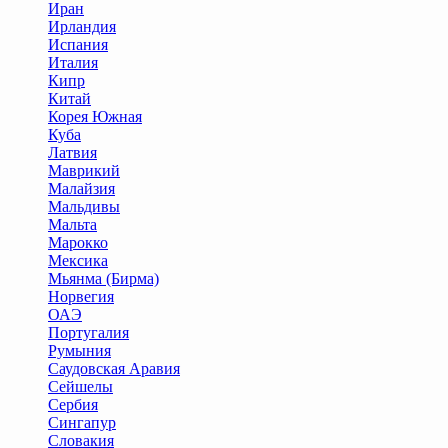
Иран
Ирландия
Испания
Италия
Кипр
Китай
Корея Южная
Куба
Латвия
Маврикий
Малайзия
Мальдивы
Мальта
Марокко
Мексика
Мьянма (Бирма)
Норвегия
ОАЭ
Португалия
Румыния
Саудовская Аравия
Сейшелы
Сербия
Сингапур
Словакия