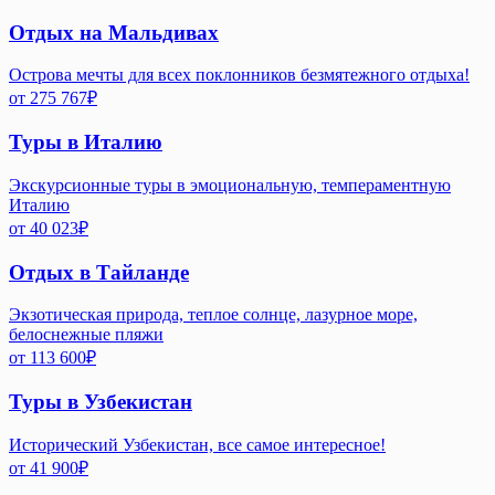
Отдых на Мальдивах
Острова мечты для всех поклонников безмятежного отдыха!
от
275 767
₽
Туры в Италию
Экскурсионные туры в эмоциональную, темпераментную
Италию
от
40 023
₽
Отдых в Тайланде
Экзотическая природа, теплое солнце, лазурное море,
белоснежные пляжи
от
113 600
₽
Туры в Узбекистан
Исторический Узбекистан, все самое интересное!
от
41 900
₽