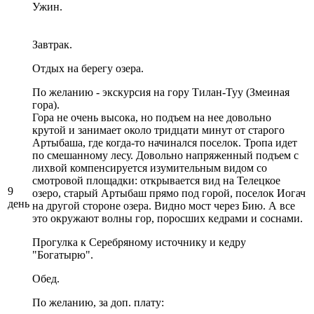
Ужин.
Завтрак.
Отдых на берегу озера.
По желанию - экскурсия на гору Тилан-Туу (Змеиная
гора).
Гора не очень высока, но подъем на нее довольно
крутой и занимает около тридцати минут от старого
Артыбаша, где когда-то начинался поселок. Тропа идет
по смешанному лесу. Довольно напряженный подъем с
лихвой компенсируется изумительным видом со
смотровой площадки: открывается вид на Телецкое
9
озеро, старый Артыбаш прямо под горой, поселок Иогач
день
на другой стороне озера. Видно мост через Бию. А все
это окружают волны гор, поросших кедрами и соснами.
Прогулка к Серебряному источнику и кедру
"Богатырю".
Обед.
По желанию, за доп. плату: