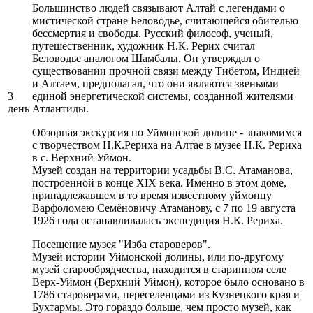
Большинство людей связывают Алтай с легендами о
мистической стране Беловодье, считающейся обителью
бессмертия и свободы. Русский философ, ученый,
путешественник, художник Н.К. Рерих считал
Беловодье аналогом Шамбалы. Он утверждал о
существовании прочной связи между Тибетом, Индией
и Алтаем, предполагал, что они являются звеньями
3
единой энергетической системы, созданной жителями
день
Атлантиды.
Обзорная экскурсия по Уймонской долине - знакомимся
с творчеством Н.К.Рериха на Алтае в музее Н.К. Рериха
в с. Верхний Уймон.
Музей создан на территории усадьбы В.С. Атаманова,
построенной в конце ХIХ века. Именно в этом доме,
принадлежавшем в то время известному уймонцу
Варфоломею Семёновичу Атаманову, с 7 по 19 августа
1926 года останавливалась экспедиция Н.К. Рериха.
Посещение музея "Изба староверов".
Музей истории Уймонской долины, или по-другому
музей старообрядчества, находится в старинном селе
Верх-Уймон (Верхний Уймон), которое было основано в
1786 староверами, переселенцами из Кузнецкого края и
Бухтармы. Это гораздо больше, чем просто музей, как