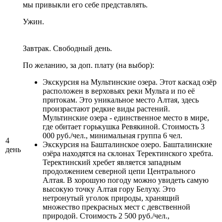
мы привыкли его себе представлять.
Ужин.
Завтрак. Свободный день.
По желанию, за доп. плату (на выбор):
Экскурсия на Мультинские озера. Этот каскад озёр
расположен в верховьях реки Мульта и по её
притокам. Это уникальное место Алтая, здесь
произрастают редкие виды растений.
Мультинские озера - единственное место в мире,
где обитает горькушка Ревякиной. Стоимость 3
000 руб./чел., минимальная группа 6 чел.
4
Экскурсия на Башталинское озеро. Башталинские
день
озёра находятся на склонах Теректинского хребта.
Теректинский хребет является западным
продолжением северной цепи Центрального
Алтая. В хорошую погоду можно увидеть самую
высокую точку Алтая гору Белуху. Это
нетронутый уголок природы, хранящий
множество прекрасных мест с девственной
природой. Стоимость 2 500 руб./чел.,