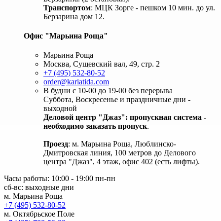
Транспортом
: МЦК Зорге - пешком 10 мин. до ул.
Берзарина дом 12.
Офис "Марьина Роща"
Марьина Роща
Москва, Сущевский вал, 49, стр. 2
+7 (495) 532-80-52
order@kariatida.com
В будни с 10-00 до 19-00 без перерыва
Суббота, Воскресенье и праздничные дни -
выходной
Деловой центр "Джаз": пропускная система -
необходимо заказать пропуск
.
Проезд
: м. Марьина Роща, Люблинско-
Дмитровская линия, 100 метров до Делового
центра "Джаз", 4 этаж, офис 402 (есть лифты).
Часы работы: 10:00 - 19:00 пн-пн
сб-вс: выходные дни
м. Марьина Роща
+7 (495) 532-80-52
м. Октябрьское Поле