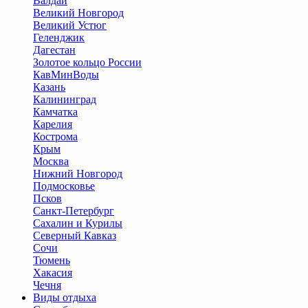
Валдай
Великий Новгород
Великий Устюг
Геленджик
Дагестан
Золотое кольцо России
КавМинВоды
Казань
Калининград
Камчатка
Карелия
Кострома
Крым
Москва
Нижний Новгород
Подмосковье
Псков
Санкт-Петербург
Сахалин и Курилы
Северный Кавказ
Сочи
Тюмень
Хакасия
Чечня
Виды отдыха