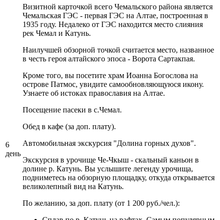
Визитной карточкой всего Чемальского района является
Чемальская ГЭС - первая ГЭС на Алтае, построенная в
1935 году. Недалеко от ГЭС находится место слияния
рек Чемал и Катунь.
Наилучшей обзорной точкой считается место, названное
в честь героя алтайского эпоса - Ворота Сартакпая.
Кроме того, вы посетите храм Иоанна Богослова на
острове Патмос, увидите самообновляющуюся икону.
Узнаете об истоках православия на Алтае.
Посещение пасеки в с.Чемал.
Обед в кафе (за доп. плату).
Автомобильная экскурсия "Долина горных духов".
6
день
Экскурсия в урочище Че-Чкыш - скальный каньон в
долине р. Катунь. Вы услышите легенду урочища,
подниметесь на обзорную площадку, откуда открывается
великолепный вид на Катунь.
По желанию, за доп. плату (от 1 200 руб./чел.):
Сплав по р. Катунь на рафтах. Самым популярным