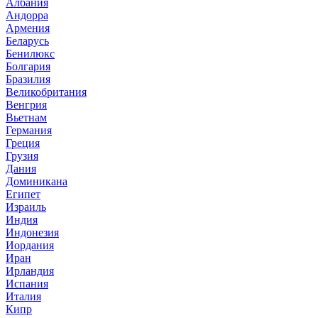
Албания
Андорра
Армения
Беларусь
Бенилюкс
Болгария
Бразилия
Великобритания
Венгрия
Вьетнам
Германия
Греция
Грузия
Дания
Доминикана
Египет
Израиль
Индия
Индонезия
Иордания
Иран
Ирландия
Испания
Италия
Кипр