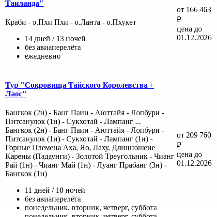
Таиланда"
от 166 463
₽
Краби - о.Пхи Пхи - о.Ланта - о.Пхукет
цена до
01.12.2026
14 дней / 13 ночей
без авиаперелёта
ежедневно
Тур "Сокровища Тайского Королевства +
Лаос"
Бангкок (2н) - Банг Паин - Аюттайя - Лопбури -
Питсанулок (1н) - Сукхотай - Лампанг ...
Бангкок (2н) - Банг Паин - Аюттайя - Лопбури -
от 209 760
Питсанулок (1н) - Сукхотай - Лампанг (1н) -
₽
Горные Племена Аха, Яо, Лаху, Длинношеие
цена до
Карены (Падаунги) - Золотой Треугольник - Чианг
01.12.2026
Рай (1н) - Чианг Май (1н) - Луанг Прабанг (3н) -
Бангкок (1н)
11 дней / 10 ночей
без авиаперелёта
понедельник, вторник, четверг, суббота
понедельник, вторник, четверг, суббота