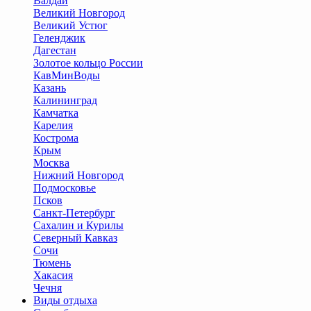
Валдай
Великий Новгород
Великий Устюг
Геленджик
Дагестан
Золотое кольцо России
КавМинВоды
Казань
Калининград
Камчатка
Карелия
Кострома
Крым
Москва
Нижний Новгород
Подмосковье
Псков
Санкт-Петербург
Сахалин и Курилы
Северный Кавказ
Сочи
Тюмень
Хакасия
Чечня
Виды отдыха