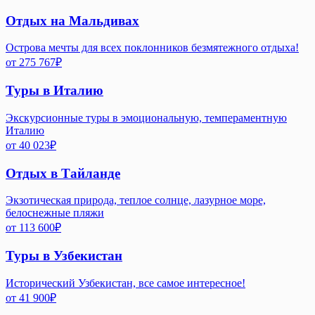
Отдых на Мальдивах
Острова мечты для всех поклонников безмятежного отдыха!
от
275 767
₽
Туры в Италию
Экскурсионные туры в эмоциональную, темпераментную
Италию
от
40 023
₽
Отдых в Тайланде
Экзотическая природа, теплое солнце, лазурное море,
белоснежные пляжи
от
113 600
₽
Туры в Узбекистан
Исторический Узбекистан, все самое интересное!
от
41 900
₽