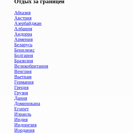
Отдых за границей
Абхазия
Австрия
Азербайджан
Албания
Андорра
Армения
Беларусь
Бенилюкс
Болгария
Бразилия
Великобритания
Венгрия
Вьетнам
Германия
Греция
Грузия
Дания
Доминикана
Египет
Израиль
Индия
Индонезия
Иордания