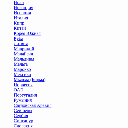
Иран
Ирландия
Испания
Италия
Кипр
Китай
Корея Южная
Куба
Латвия
Маврикий
Малайзия
Мальдивы
Мальта
Марокко
Мексика
Мьянма (Бирма)
Норвегия
ОАЭ
Португалия
Румыния
Саудовская Аравия
Сейшелы
Сербия
Сингапур
Словакия