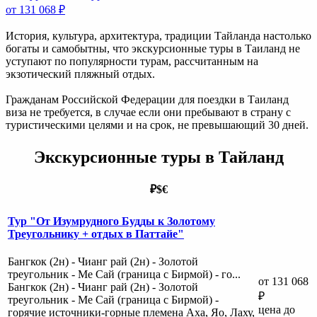
от 131 068 ₽
История, культура, архитектура, традиции Тайланда настолько
богаты и самобытны, что экскурсионные туры в Таиланд не
уступают по популярности турам, рассчитанным на
экзотический пляжный отдых.
Гражданам Российской Федерации для поездки в Таиланд
виза не требуется, в случае если они пребывают в страну с
туристическими целями и на срок, не превышающий 30 дней.
Экскурсионные туры в Тайланд
₽
$
€
Тур "От Изумрудного Будды к Золотому
Треугольнику + отдых в Паттайе"
Бангкок (2н) - Чианг рай (2н) - Золотой
треугольник - Ме Сай (граница с Бирмой) - го...
от 131 068
Бангкок (2н) - Чианг рай (2н) - Золотой
₽
треугольник - Ме Сай (граница с Бирмой) -
цена до
горячие источники-горные племена Аха, Яо, Лаху,