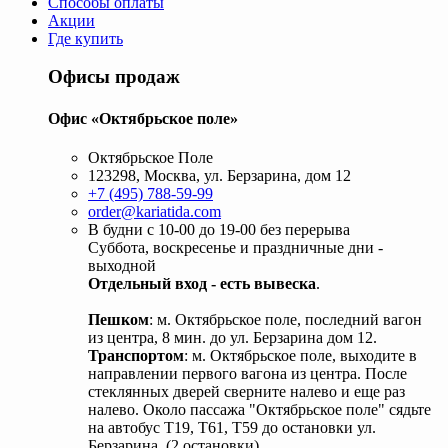
Способы оплаты
Акции
Где купить
Офисы продаж
Офис «Октябрьское поле»
Октябрьское Поле
123298, Москва, ул. Берзарина, дом 12
+7 (495) 788-59-99
order@kariatida.com
В будни с 10-00 до 19-00 без перерыва
Суббота, воскресенье и праздничные дни -
выходной
Отдельный вход - есть вывеска
.
Пешком
: м. Октябрьское поле, последний вагон
из центра, 8 мин. до ул. Берзарина дом 12.
Транспортом
: м. Октябрьское поле, выходите в
направлении первого вагона из центра. После
стеклянных дверей сверните налево и еще раз
налево. Около пассажа "Октябрьское поле" сядьте
на автобус Т19, Т61, Т59 до остановки ул.
Берзарина. (2 остановки).