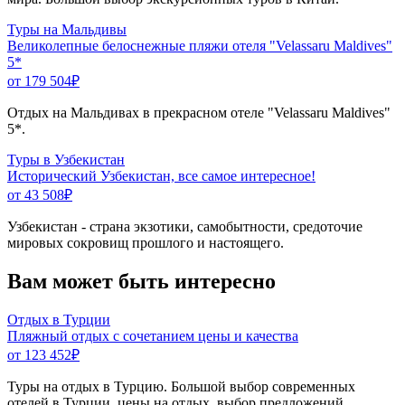
Туры на Мальдивы
Великолепные белоснежные пляжи отеля "Velassaru Maldives"
5*
от 179 504
₽
Отдых на Мальдивах в прекрасном отеле "Velassaru Maldives"
5*.
Туры в Узбекистан
Исторический Узбекистан, все самое интересное!
от 43 508
₽
Узбекистан - страна экзотики, самобытности, средоточие
мировых сокровищ прошлого и настоящего.
Вам может быть интересно
Отдых в Турции
Пляжный отдых с сочетанием цены и качества
от 123 452
₽
Туры на отдых в Турцию. Большой выбор современных
отелей в Турции, цены на отдых, выбор предложений.