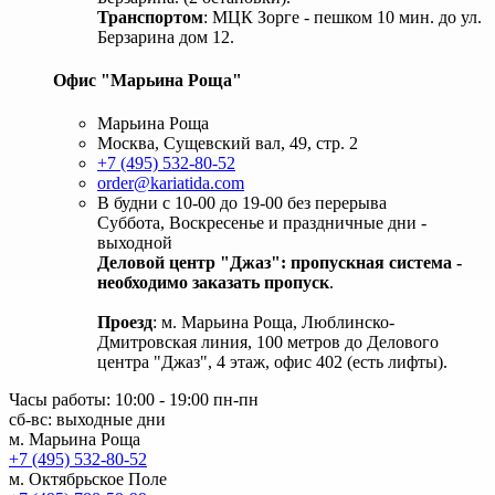
Транспортом
: МЦК Зорге - пешком 10 мин. до ул.
Берзарина дом 12.
Офис "Марьина Роща"
Марьина Роща
Москва, Сущевский вал, 49, стр. 2
+7 (495) 532-80-52
order@kariatida.com
В будни с 10-00 до 19-00 без перерыва
Суббота, Воскресенье и праздничные дни -
выходной
Деловой центр "Джаз": пропускная система -
необходимо заказать пропуск
.
Проезд
: м. Марьина Роща, Люблинско-
Дмитровская линия, 100 метров до Делового
центра "Джаз", 4 этаж, офис 402 (есть лифты).
Часы работы: 10:00 - 19:00 пн-пн
сб-вс: выходные дни
м. Марьина Роща
+7 (495) 532-80-52
м. Октябрьское Поле