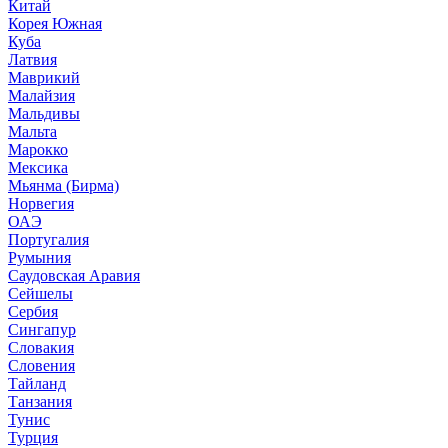
Китай
Корея Южная
Куба
Латвия
Маврикий
Малайзия
Мальдивы
Мальта
Марокко
Мексика
Мьянма (Бирма)
Норвегия
ОАЭ
Португалия
Румыния
Саудовская Аравия
Сейшелы
Сербия
Сингапур
Словакия
Словения
Тайланд
Танзания
Тунис
Турция