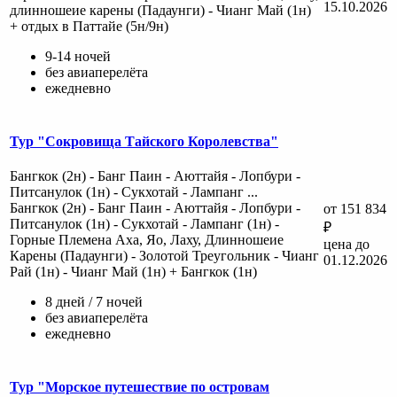
15.10.2026
длинношеие карены (Падаунги) - Чианг Май (1н)
+ отдых в Паттайе (5н/9н)
9-14 ночей
без авиаперелёта
ежедневно
Тур "Сокровища Тайского Королевства"
Бангкок (2н) - Банг Паин - Аюттайя - Лопбури -
Питсанулок (1н) - Сукхотай - Лампанг ...
Бангкок (2н) - Банг Паин - Аюттайя - Лопбури -
от 151 834
Питсанулок (1н) - Сукхотай - Лампанг (1н) -
₽
Горные Племена Аха, Яо, Лаху, Длинношеие
цена до
Карены (Падаунги) - Золотой Треугольник - Чианг
01.12.2026
Рай (1н) - Чианг Май (1н) + Бангкок (1н)
8 дней / 7 ночей
без авиаперелёта
ежедневно
Тур "Морское путешествие по островам