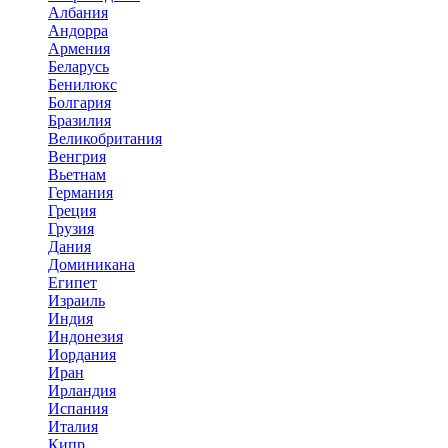
Албания
Андорра
Армения
Беларусь
Бенилюкс
Болгария
Бразилия
Великобритания
Венгрия
Вьетнам
Германия
Греция
Грузия
Дания
Доминикана
Египет
Израиль
Индия
Индонезия
Иордания
Иран
Ирландия
Испания
Италия
Кипр