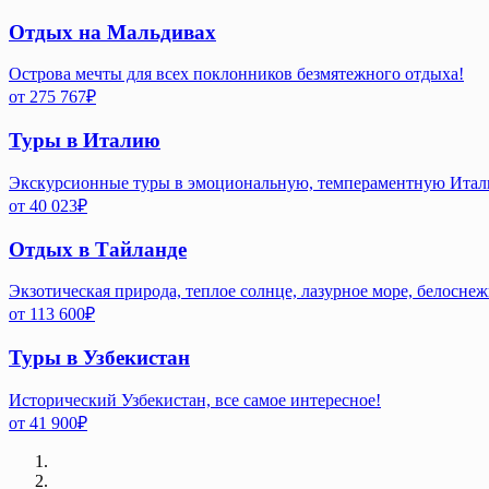
Отдых на Мальдивах
Острова мечты для всех поклонников безмятежного отдыха!
от
275 767
₽
Туры в Италию
Экскурсионные туры в эмоциональную, темпераментную Ита
от
40 023
₽
Отдых в Тайланде
Экзотическая природа, теплое солнце, лазурное море, белосне
от
113 600
₽
Туры в Узбекистан
Исторический Узбекистан, все самое интересное!
от
41 900
₽