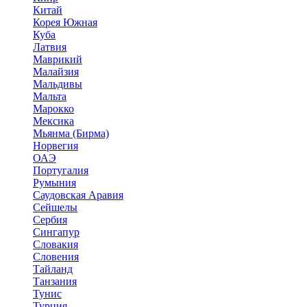
Китай
Корея Южная
Куба
Латвия
Маврикий
Малайзия
Мальдивы
Мальта
Марокко
Мексика
Мьянма (Бирма)
Норвегия
ОАЭ
Португалия
Румыния
Саудовская Аравия
Сейшелы
Сербия
Сингапур
Словакия
Словения
Тайланд
Танзания
Тунис
Турция