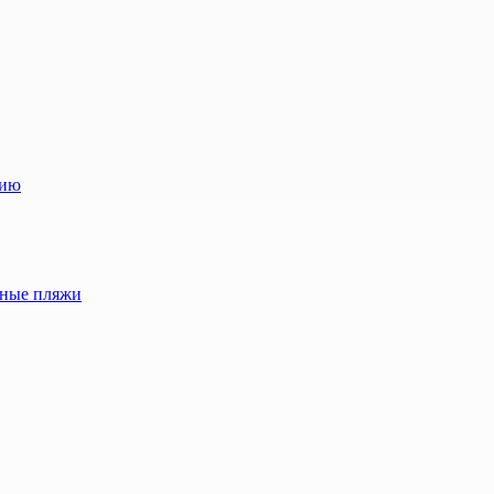
лию
жные пляжи