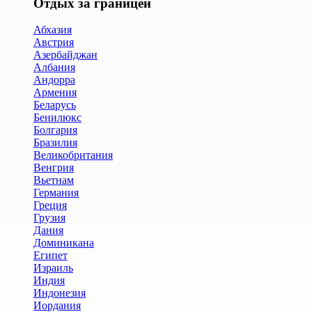
Отдых за границей
Абхазия
Австрия
Азербайджан
Албания
Андорра
Армения
Беларусь
Бенилюкс
Болгария
Бразилия
Великобритания
Венгрия
Вьетнам
Германия
Греция
Грузия
Дания
Доминикана
Египет
Израиль
Индия
Индонезия
Иордания