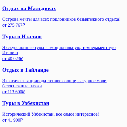
Отдых на Мальдивах
Острова мечты для всех поклонников безмятежного отдыха!
от
275 767
₽
Туры в Италию
Экскурсионные туры в эмоциональную, темпераментную
Италию
от
40 023
₽
Отдых в Тайланде
Экзотическая природа, теплое солнце, лазурное море,
белоснежные пляжи
от
113 600
₽
Туры в Узбекистан
Исторический Узбекистан, все самое интересное!
от
41 900
₽