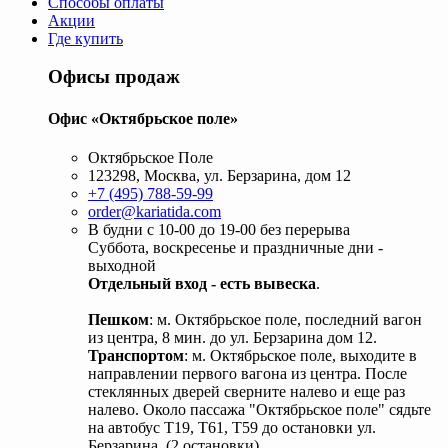
Способы оплаты
Акции
Где купить
Офисы продаж
Офис «Октябрьское поле»
Октябрьское Поле
123298, Москва, ул. Берзарина, дом 12
+7 (495) 788-59-99
order@kariatida.com
В будни с 10-00 до 19-00 без перерыва
Суббота, воскресенье и праздничные дни -
выходной
Отдельный вход - есть вывеска
.
Пешком
: м. Октябрьское поле, последний вагон
из центра, 8 мин. до ул. Берзарина дом 12.
Транспортом
: м. Октябрьское поле, выходите в
направлении первого вагона из центра. После
стеклянных дверей сверните налево и еще раз
налево. Около пассажа "Октябрьское поле" сядьте
на автобус Т19, Т61, Т59 до остановки ул.
Берзарина. (2 остановки).