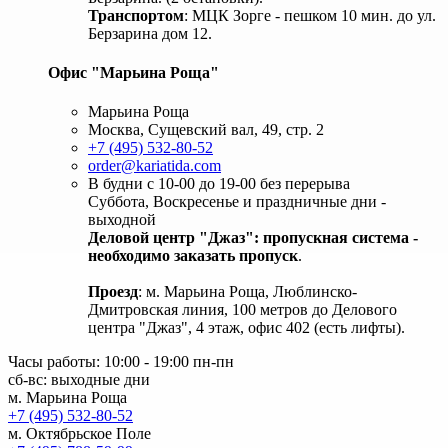
Транспортом
: МЦК Зорге - пешком 10 мин. до ул.
Берзарина дом 12.
Офис "Марьина Роща"
Марьина Роща
Москва, Сущевский вал, 49, стр. 2
+7 (495) 532-80-52
order@kariatida.com
В будни с 10-00 до 19-00 без перерыва
Суббота, Воскресенье и праздничные дни -
выходной
Деловой центр "Джаз": пропускная система -
необходимо заказать пропуск
.
Проезд
: м. Марьина Роща, Люблинско-
Дмитровская линия, 100 метров до Делового
центра "Джаз", 4 этаж, офис 402 (есть лифты).
Часы работы: 10:00 - 19:00 пн-пн
сб-вс: выходные дни
м. Марьина Роща
+7 (495) 532-80-52
м. Октябрьское Поле