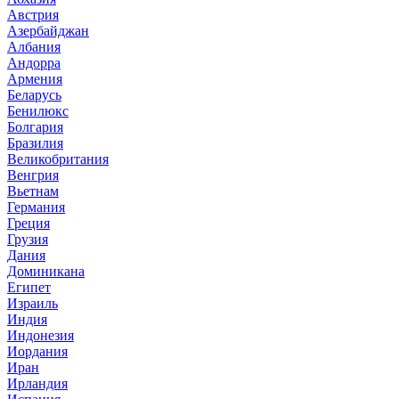
Австрия
Азербайджан
Албания
Андорра
Армения
Беларусь
Бенилюкс
Болгария
Бразилия
Великобритания
Венгрия
Вьетнам
Германия
Греция
Грузия
Дания
Доминикана
Египет
Израиль
Индия
Индонезия
Иордания
Иран
Ирландия