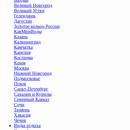
Валдай
Великий Новгород
Великий Устюг
Геленджик
Дагестан
Золотое кольцо России
КавМинВоды
Казань
Калининград
Камчатка
Карелия
Кострома
Крым
Москва
Нижний Новгород
Подмосковье
Псков
Санкт-Петербург
Сахалин и Курилы
Северный Кавказ
Сочи
Тюмень
Хакасия
Чечня
Виды отдыха