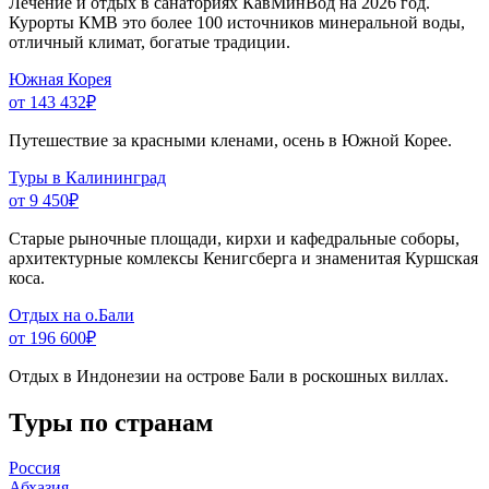
Лечение и отдых в санаториях КавМинВод на 2026 год.
Курорты КМВ это более 100 источников минеральной воды,
отличный климат, богатые традиции.
Южная Корея
от 143 432
₽
Путешествие за красными кленами, осень в Южной Корее.
Туры в Калининград
от 9 450
₽
Старые рыночные площади, кирхи и кафедральные соборы,
архитектурные комлексы Кенигсберга и знаменитая Куршская
коса.
Отдых на о.Бали
от 196 600
₽
Отдых в Индонезии на острове Бали в роскошных виллах.
Туры по странам
Россия
Абхазия