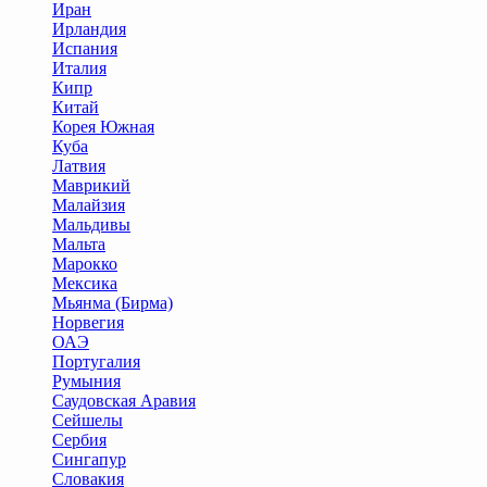
Иран
Ирландия
Испания
Италия
Кипр
Китай
Корея Южная
Куба
Латвия
Маврикий
Малайзия
Мальдивы
Мальта
Марокко
Мексика
Мьянма (Бирма)
Норвегия
ОАЭ
Португалия
Румыния
Саудовская Аравия
Сейшелы
Сербия
Сингапур
Словакия