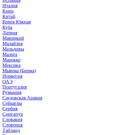
Испания
Италия
Кипр
Китай
Корея Южная
Куба
Латвия
Маврикий
Малайзия
Мальдивы
Мальта
Марокко
Мексика
Мьянма (Бирма)
Норвегия
ОАЭ
Португалия
Румыния
Саудовская Аравия
Сейшелы
Сербия
Сингапур
Словакия
Словения
Тайланд