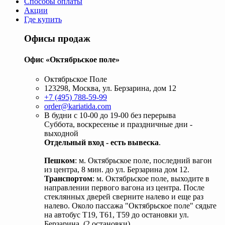
Способы оплаты
Акции
Где купить
Офисы продаж
Офис «Октябрьское поле»
Октябрьское Поле
123298, Москва, ул. Берзарина, дом 12
+7 (495) 788-59-99
order@kariatida.com
В будни с 10-00 до 19-00 без перерыва
Суббота, воскресенье и праздничные дни -
выходной
Отдельный вход - есть вывеска
.
Пешком
: м. Октябрьское поле, последний вагон
из центра, 8 мин. до ул. Берзарина дом 12.
Транспортом
: м. Октябрьское поле, выходите в
направлении первого вагона из центра. После
стеклянных дверей сверните налево и еще раз
налево. Около пассажа "Октябрьское поле" сядьте
на автобус Т19, Т61, Т59 до остановки ул.
Берзарина. (2 остановки).