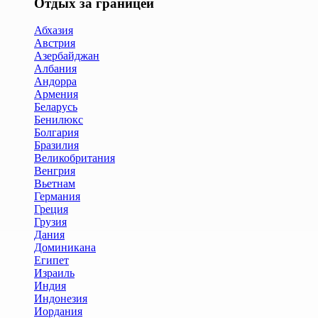
Отдых за границей
Абхазия
Австрия
Азербайджан
Албания
Андорра
Армения
Беларусь
Бенилюкс
Болгария
Бразилия
Великобритания
Венгрия
Вьетнам
Германия
Греция
Грузия
Дания
Доминикана
Египет
Израиль
Индия
Индонезия
Иордания