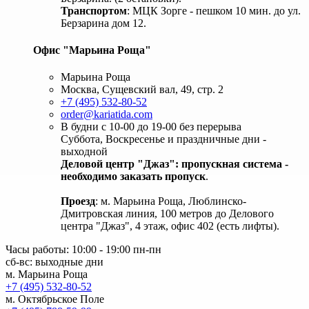
Транспортом
: МЦК Зорге - пешком 10 мин. до ул.
Берзарина дом 12.
Офис "Марьина Роща"
Марьина Роща
Москва, Сущевский вал, 49, стр. 2
+7 (495) 532-80-52
order@kariatida.com
В будни с 10-00 до 19-00 без перерыва
Суббота, Воскресенье и праздничные дни -
выходной
Деловой центр "Джаз": пропускная система -
необходимо заказать пропуск
.
Проезд
: м. Марьина Роща, Люблинско-
Дмитровская линия, 100 метров до Делового
центра "Джаз", 4 этаж, офис 402 (есть лифты).
Часы работы: 10:00 - 19:00 пн-пн
сб-вс: выходные дни
м. Марьина Роща
+7 (495) 532-80-52
м. Октябрьское Поле