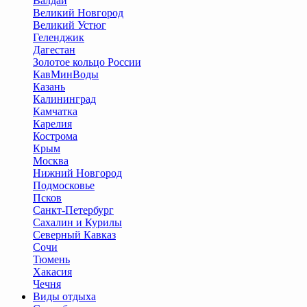
Валдай
Великий Новгород
Великий Устюг
Геленджик
Дагестан
Золотое кольцо России
КавМинВоды
Казань
Калининград
Камчатка
Карелия
Кострома
Крым
Москва
Нижний Новгород
Подмосковье
Псков
Санкт-Петербург
Сахалин и Курилы
Северный Кавказ
Сочи
Тюмень
Хакасия
Чечня
Виды отдыха