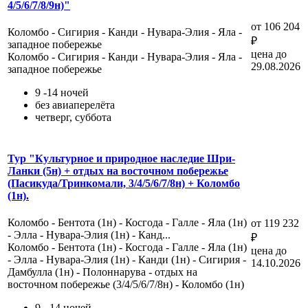
4/5/6/7/8/9н)"
от 106 204
Коломбо - Сигирия - Канди - Нувара-Элия - Яла -
₽
западное побережье
цена до
Коломбо - Сигирия - Канди - Нувара-Элия - Яла -
29.08.2026
западное побережье
9 -14 ночей
без авиаперелёта
четверг, суббота
Тур "Культурное и природное наследие Шри-
Ланки (5н) + отдых на восточном побережье
(Пасикуда/Тринкомали, 3/4/5/6/7/8н) + Коломбо
(1н).
Коломбо - Бентота (1н) - Косгода - Галле - Яла (1н)
от 119 232
- Элла - Нувара-Элия (1н) - Канд...
₽
Коломбо - Бентота (1н) - Косгода - Галле - Яла (1н)
цена до
- Элла - Нувара-Элия (1н) - Канди (1н) - Сигирия -
14.10.2026
Дамбулла (1н) - Полоннарува - отдых на
восточном побережье (3/4/5/6/7/8н) - Коломбо (1н)
9 - 14 ночей