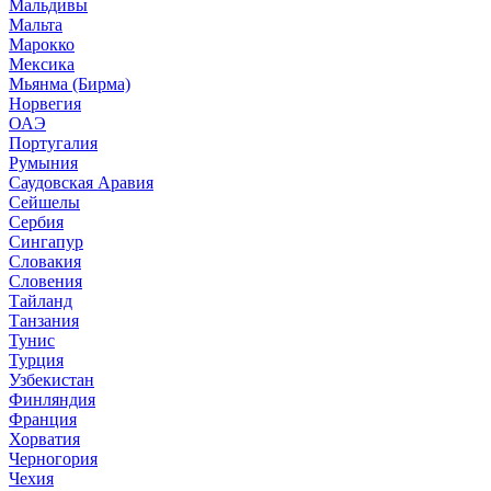
Мальдивы
Мальта
Марокко
Мексика
Мьянма (Бирма)
Норвегия
ОАЭ
Португалия
Румыния
Саудовская Аравия
Сейшелы
Сербия
Сингапур
Словакия
Словения
Тайланд
Танзания
Тунис
Турция
Узбекистан
Финляндия
Франция
Хорватия
Черногория
Чехия