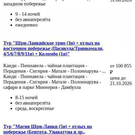
западном побережье
9 - 14 ночей
без авиаперелёта
ежедневно
Тур "Шри-Ланкийское трио (3н) + отдых на
восточном побережье (Пасикуда/Тринкомали,
4/5/6/7/8/9/11н) + Коломбо (1н)"
Канди - Пиннавела - чайная плантация -
от 100 855
Перадения - Сигирия - Матале - Полоннарува - ...
₽
Канди - Пиннавела - чайная плантация -
цена до
Перадения - Сигирия - Матале - Полоннарува -
21.10.2026
сафари в парке Миннерия - Дамбулла
8-15 ночей
без авиаперелёта
среда, воскресенье
Тур "Магия Шри-Ланки (5н) + отдых на
побережье (Бентота, Унаватуна и др.,