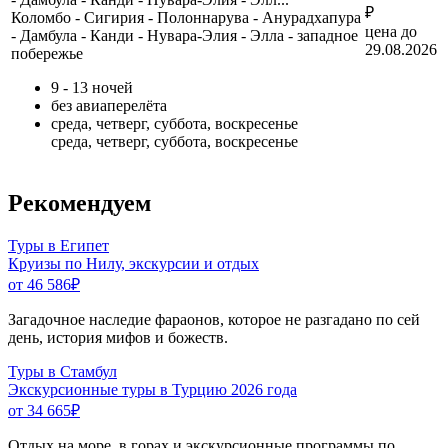
₽
Коломбо - Сигирия - Полоннарува - Анурадхапура
цена до
- Дамбула - Канди - Нувара-Элия - Элла - западное
29.08.2026
побережье
9 - 13 ночей
без авиаперелёта
среда, четверг, суббота, воскресенье
среда, четверг, суббота, воскресенье
Рекомендуем
Туры в Египет
Круизы по Нилу, экскурсии и отдых
от 46 586
₽
Загадочное наследие фараонов, которое не разгадано по сей
день, история мифов и божеств.
Туры в Стамбул
Экскурсионные туры в Турцию 2026 года
от 34 665
₽
Отдых на море, в горах и экскурсионные программы по