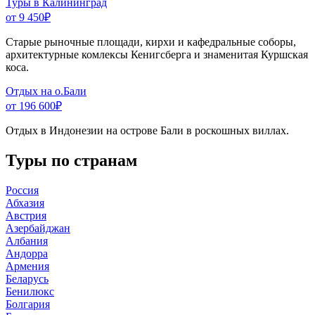
Туры в Калининград
от 9 450
₽
Старые рыночные площади, кирхи и кафедральные соборы,
архитектурные комлексы Кенигсберга и знаменитая Куршская
коса.
Отдых на о.Бали
от 196 600
₽
Отдых в Индонезии на острове Бали в роскошных виллах.
Туры по странам
Россия
Абхазия
Австрия
Азербайджан
Албания
Андорра
Армения
Беларусь
Бенилюкс
Болгария