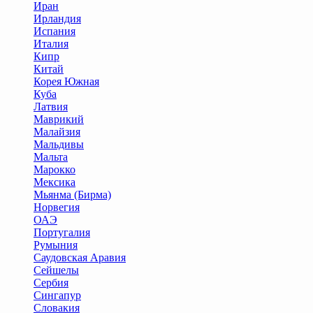
Иран
Ирландия
Испания
Италия
Кипр
Китай
Корея Южная
Куба
Латвия
Маврикий
Малайзия
Мальдивы
Мальта
Марокко
Мексика
Мьянма (Бирма)
Норвегия
ОАЭ
Португалия
Румыния
Саудовская Аравия
Сейшелы
Сербия
Сингапур
Словакия