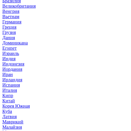
Бразилия
Великобритания
Венгрия
Вьетнам
Германия
Греция
Грузия
Дания
Доминикана
Египет
Израиль
Индия
Индонезия
Иордания
Иран
Ирландия
Испания
Италия
Кипр
Китай
Корея Южная
Куба
Латвия
Маврикий
Малайзия