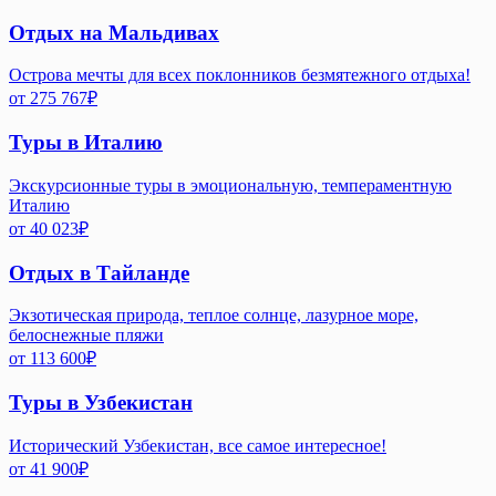
Отдых на Мальдивах
Острова мечты для всех поклонников безмятежного отдыха!
от
275 767
₽
Туры в Италию
Экскурсионные туры в эмоциональную, темпераментную
Италию
от
40 023
₽
Отдых в Тайланде
Экзотическая природа, теплое солнце, лазурное море,
белоснежные пляжи
от
113 600
₽
Туры в Узбекистан
Исторический Узбекистан, все самое интересное!
от
41 900
₽