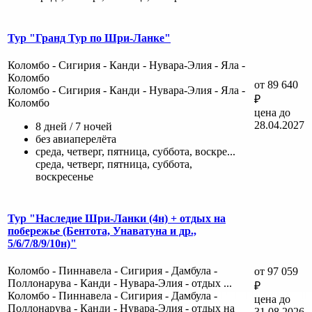
Тур "Гранд Тур по Шри-Ланке"
Коломбо - Сигирия - Канди - Нувара-Элия - Яла -
Коломбо
от 89 640
Коломбо - Сигирия - Канди - Нувара-Элия - Яла -
₽
Коломбо
цена до
28.04.2027
8 дней / 7 ночей
без авиаперелёта
среда, четверг, пятница, суббота, воскре...
среда, четверг, пятница, суббота,
воскресенье
Тур "Наследие Шри-Ланки (4н) + отдых на
побережье (Бентота, Унаватуна и др.,
5/6/7/8/9/10н)"
Коломбо - Пиннавела - Сигирия - Дамбула -
от 97 059
Поллонарува - Канди - Нувара-Элия - отдых ...
₽
Коломбо - Пиннавела - Сигирия - Дамбула -
цена до
Поллонарува - Канди - Нувара-Элия - отдых на
31.08.2026