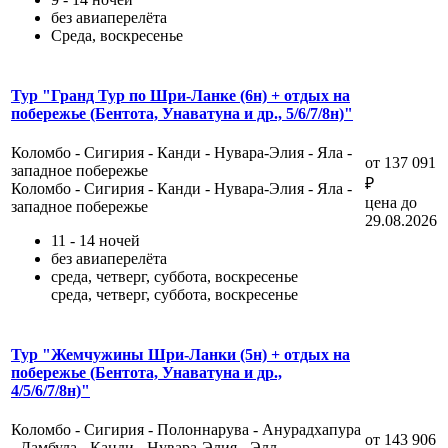
без авиаперелёта
Среда, воскресенье
Тур "Гранд Тур по Шри-Ланке (6н) + отдых на
побережье (Бентота, Унаватуна и др., 5/6/7/8н)"
Коломбо - Сигирия - Канди - Нувара-Элия - Яла -
от 137 091
западное побережье
₽
Коломбо - Сигирия - Канди - Нувара-Элия - Яла -
цена до
западное побережье
29.08.2026
11 - 14 ночей
без авиаперелёта
среда, четверг, суббота, воскресенье
среда, четверг, суббота, воскресенье
Тур "Жемчужины Шри-Ланки (5н) + отдых на
побережье (Бентота, Унаватуна и др.,
4/5/6/7/8н)"
Коломбо - Сигирия - Полоннарува - Анурадхапура
от 143 906
- Дамбула - Канди - Нувара-Элия - Элл...