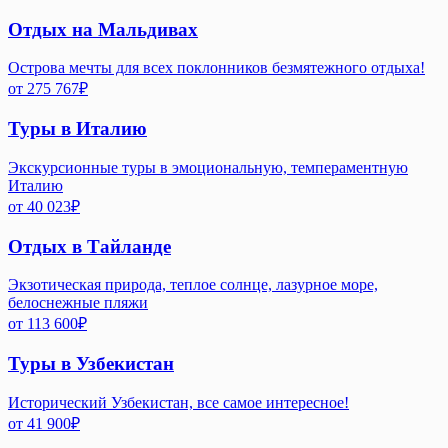
Отдых на Мальдивах
Острова мечты для всех поклонников безмятежного отдыха!
от
275 767
₽
Туры в Италию
Экскурсионные туры в эмоциональную, темпераментную
Италию
от
40 023
₽
Отдых в Тайланде
Экзотическая природа, теплое солнце, лазурное море,
белоснежные пляжи
от
113 600
₽
Туры в Узбекистан
Исторический Узбекистан, все самое интересное!
от
41 900
₽