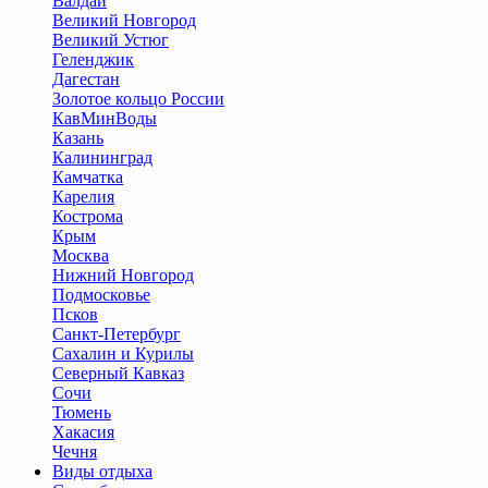
Валдай
Великий Новгород
Великий Устюг
Геленджик
Дагестан
Золотое кольцо России
КавМинВоды
Казань
Калининград
Камчатка
Карелия
Кострома
Крым
Москва
Нижний Новгород
Подмосковье
Псков
Санкт-Петербург
Сахалин и Курилы
Северный Кавказ
Сочи
Тюмень
Хакасия
Чечня
Виды отдыха