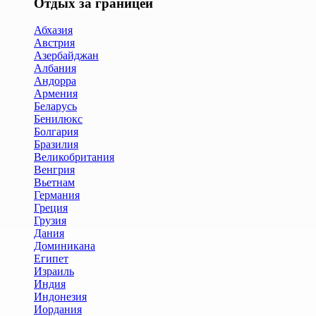
Отдых за границей
Абхазия
Австрия
Азербайджан
Албания
Андорра
Армения
Беларусь
Бенилюкс
Болгария
Бразилия
Великобритания
Венгрия
Вьетнам
Германия
Греция
Грузия
Дания
Доминикана
Египет
Израиль
Индия
Индонезия
Иордания