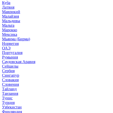
Куба
Латвия
Маврикий
Малайзия
Мальдивы
Мальта
Марокко
Мексика
Мьянма (Бирма)
Норвегия
ОАЭ
Португалия
Румыния
Саудовская Аравия
Сейшелы
Сербия
Сингапур
Словакия
Словения
Тайланд
Танзания
Тунис
Турция
Узбекистан
Финляндия