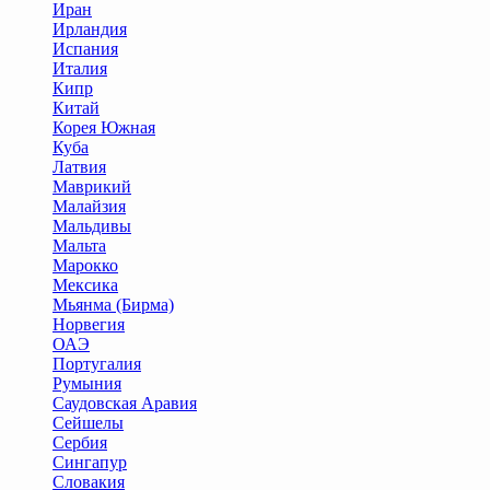
Иран
Ирландия
Испания
Италия
Кипр
Китай
Корея Южная
Куба
Латвия
Маврикий
Малайзия
Мальдивы
Мальта
Марокко
Мексика
Мьянма (Бирма)
Норвегия
ОАЭ
Португалия
Румыния
Саудовская Аравия
Сейшелы
Сербия
Сингапур
Словакия