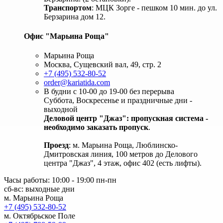
Транспортом
: МЦК Зорге - пешком 10 мин. до ул.
Берзарина дом 12.
Офис "Марьина Роща"
Марьина Роща
Москва, Сущевский вал, 49, стр. 2
+7 (495) 532-80-52
order@kariatida.com
В будни с 10-00 до 19-00 без перерыва
Суббота, Воскресенье и праздничные дни -
выходной
Деловой центр "Джаз": пропускная система -
необходимо заказать пропуск
.
Проезд
: м. Марьина Роща, Люблинско-
Дмитровская линия, 100 метров до Делового
центра "Джаз", 4 этаж, офис 402 (есть лифты).
Часы работы: 10:00 - 19:00 пн-пн
сб-вс: выходные дни
м. Марьина Роща
+7 (495) 532-80-52
м. Октябрьское Поле