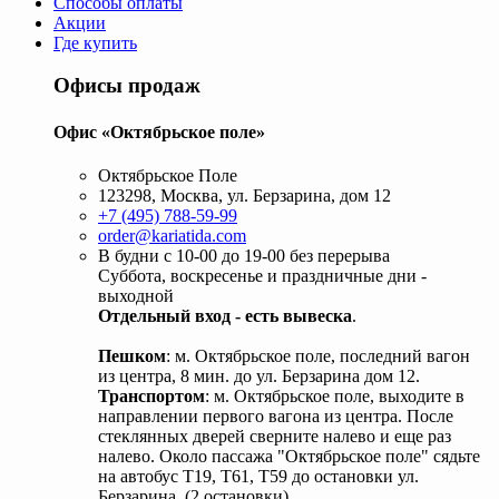
Способы оплаты
Акции
Где купить
Офисы продаж
Офис «Октябрьское поле»
Октябрьское Поле
123298, Москва, ул. Берзарина, дом 12
+7 (495) 788-59-99
order@kariatida.com
В будни с 10-00 до 19-00 без перерыва
Суббота, воскресенье и праздничные дни -
выходной
Отдельный вход - есть вывеска
.
Пешком
: м. Октябрьское поле, последний вагон
из центра, 8 мин. до ул. Берзарина дом 12.
Транспортом
: м. Октябрьское поле, выходите в
направлении первого вагона из центра. После
стеклянных дверей сверните налево и еще раз
налево. Около пассажа "Октябрьское поле" сядьте
на автобус Т19, Т61, Т59 до остановки ул.
Берзарина. (2 остановки).