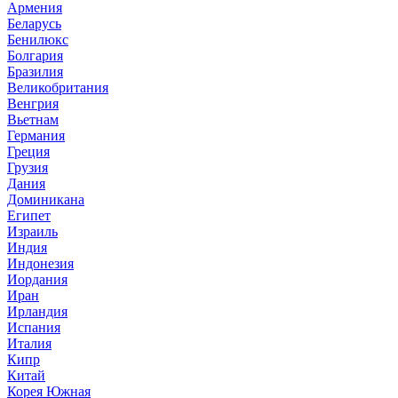
Армения
Беларусь
Бенилюкс
Болгария
Бразилия
Великобритания
Венгрия
Вьетнам
Германия
Греция
Грузия
Дания
Доминикана
Египет
Израиль
Индия
Индонезия
Иордания
Иран
Ирландия
Испания
Италия
Кипр
Китай
Корея Южная