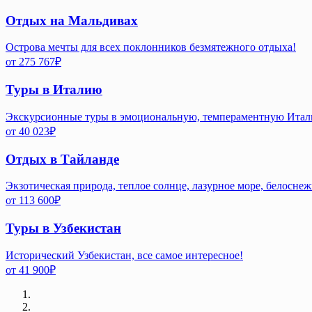
Отдых на Мальдивах
Острова мечты для всех поклонников безмятежного отдыха!
от
275 767
₽
Туры в Италию
Экскурсионные туры в эмоциональную, темпераментную Ита
от
40 023
₽
Отдых в Тайланде
Экзотическая природа, теплое солнце, лазурное море, белосне
от
113 600
₽
Туры в Узбекистан
Исторический Узбекистан, все самое интересное!
от
41 900
₽