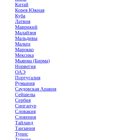
Китай
Корея Южная
Куба
Латвия
Маврикий
Малайзия
Мальдивы
Мальта
Марокко
Мексика
Мьянма (Бирма)
Норвегия
ОАЭ
Португалия
Румыния
Саудовская Аравия
Сейшелы
Сербия
Сингапур
Словакия
Словения
Тайланд
Танзания
Тунис
Турция