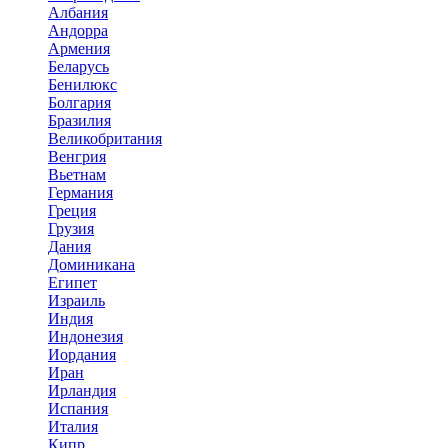
Албания
Андорра
Армения
Беларусь
Бенилюкс
Болгария
Бразилия
Великобритания
Венгрия
Вьетнам
Германия
Греция
Грузия
Дания
Доминикана
Египет
Израиль
Индия
Индонезия
Иордания
Иран
Ирландия
Испания
Италия
Кипр