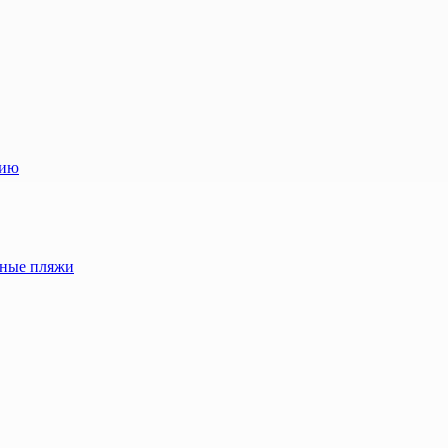
лию
жные пляжи