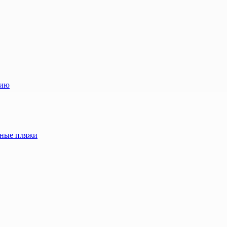
лию
жные пляжи