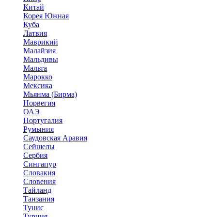
Китай
Корея Южная
Куба
Латвия
Маврикий
Малайзия
Мальдивы
Мальта
Марокко
Мексика
Мьянма (Бирма)
Норвегия
ОАЭ
Португалия
Румыния
Саудовская Аравия
Сейшелы
Сербия
Сингапур
Словакия
Словения
Тайланд
Танзания
Тунис
Турция