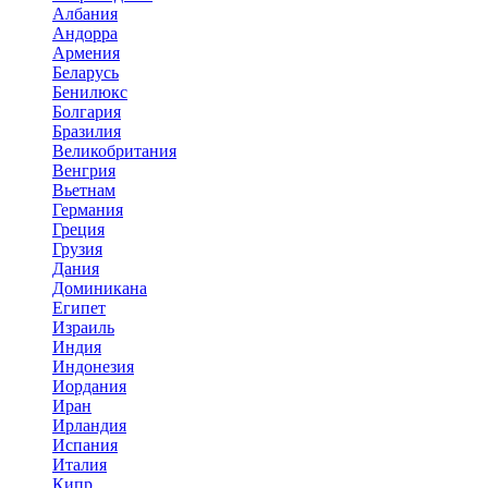
Албания
Андорра
Армения
Беларусь
Бенилюкс
Болгария
Бразилия
Великобритания
Венгрия
Вьетнам
Германия
Греция
Грузия
Дания
Доминикана
Египет
Израиль
Индия
Индонезия
Иордания
Иран
Ирландия
Испания
Италия
Кипр