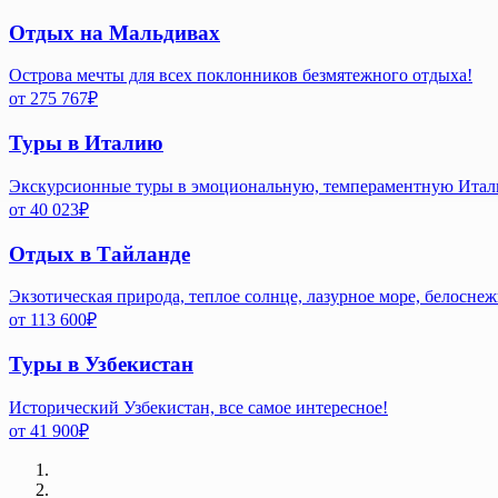
Отдых на Мальдивах
Острова мечты для всех поклонников безмятежного отдыха!
от
275 767
₽
Туры в Италию
Экскурсионные туры в эмоциональную, темпераментную Ита
от
40 023
₽
Отдых в Тайланде
Экзотическая природа, теплое солнце, лазурное море, белосне
от
113 600
₽
Туры в Узбекистан
Исторический Узбекистан, все самое интересное!
от
41 900
₽