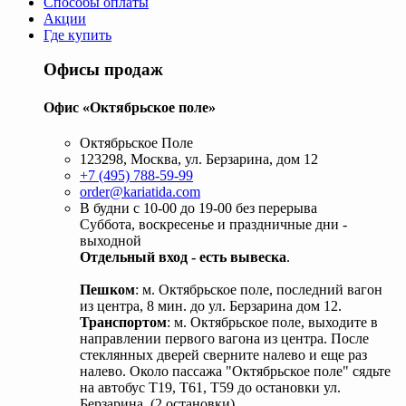
Способы оплаты
Акции
Где купить
Офисы продаж
Офис «Октябрьское поле»
Октябрьское Поле
123298, Москва, ул. Берзарина, дом 12
+7 (495) 788-59-99
order@kariatida.com
В будни с 10-00 до 19-00 без перерыва
Суббота, воскресенье и праздничные дни -
выходной
Отдельный вход - есть вывеска
.
Пешком
: м. Октябрьское поле, последний вагон
из центра, 8 мин. до ул. Берзарина дом 12.
Транспортом
: м. Октябрьское поле, выходите в
направлении первого вагона из центра. После
стеклянных дверей сверните налево и еще раз
налево. Около пассажа "Октябрьское поле" сядьте
на автобус Т19, Т61, Т59 до остановки ул.
Берзарина. (2 остановки).