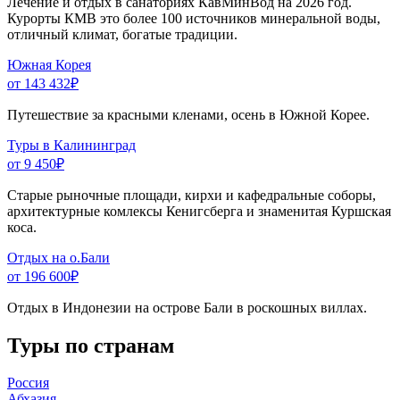
Лечение и отдых в санаториях КавМинВод на 2026 год.
Курорты КМВ это более 100 источников минеральной воды,
отличный климат, богатые традиции.
Южная Корея
от 143 432
₽
Путешествие за красными кленами, осень в Южной Корее.
Туры в Калининград
от 9 450
₽
Старые рыночные площади, кирхи и кафедральные соборы,
архитектурные комлексы Кенигсберга и знаменитая Куршская
коса.
Отдых на о.Бали
от 196 600
₽
Отдых в Индонезии на острове Бали в роскошных виллах.
Туры по странам
Россия
Абхазия