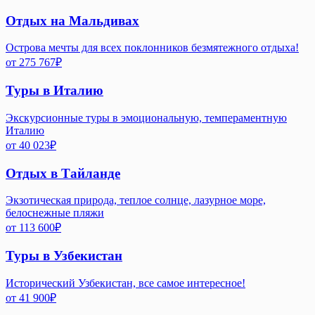
Отдых на Мальдивах
Острова мечты для всех поклонников безмятежного отдыха!
от
275 767
₽
Туры в Италию
Экскурсионные туры в эмоциональную, темпераментную
Италию
от
40 023
₽
Отдых в Тайланде
Экзотическая природа, теплое солнце, лазурное море,
белоснежные пляжи
от
113 600
₽
Туры в Узбекистан
Исторический Узбекистан, все самое интересное!
от
41 900
₽