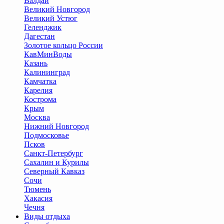
Валдай
Великий Новгород
Великий Устюг
Геленджик
Дагестан
Золотое кольцо России
КавМинВоды
Казань
Калининград
Камчатка
Карелия
Кострома
Крым
Москва
Нижний Новгород
Подмосковье
Псков
Санкт-Петербург
Сахалин и Курилы
Северный Кавказ
Сочи
Тюмень
Хакасия
Чечня
Виды отдыха