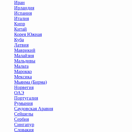
Иран
Ирландия
Испания
Италия
Кипр
Китай
Корея Южная
Куба
Латвия
Маврикий
Малайзия
Мальдивы
Мальта
Марокко
Мексика
Мьянма (Бирма)
Норвегия
ОАЭ
Португалия
Румыния
Саудовская Аравия
Сейшелы
Сербия
Сингапур
Словакия