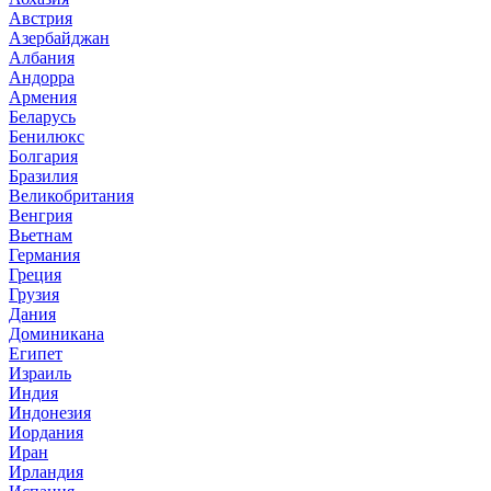
Австрия
Азербайджан
Албания
Андорра
Армения
Беларусь
Бенилюкс
Болгария
Бразилия
Великобритания
Венгрия
Вьетнам
Германия
Греция
Грузия
Дания
Доминикана
Египет
Израиль
Индия
Индонезия
Иордания
Иран
Ирландия