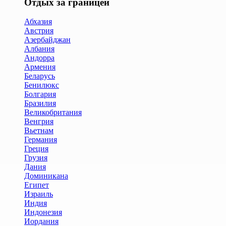
Отдых за границей
Абхазия
Австрия
Азербайджан
Албания
Андорра
Армения
Беларусь
Бенилюкс
Болгария
Бразилия
Великобритания
Венгрия
Вьетнам
Германия
Греция
Грузия
Дания
Доминикана
Египет
Израиль
Индия
Индонезия
Иордания