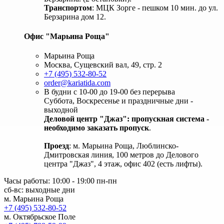
Транспортом
: МЦК Зорге - пешком 10 мин. до ул.
Берзарина дом 12.
Офис "Марьина Роща"
Марьина Роща
Москва, Сущевский вал, 49, стр. 2
+7 (495) 532-80-52
order@kariatida.com
В будни с 10-00 до 19-00 без перерыва
Суббота, Воскресенье и праздничные дни -
выходной
Деловой центр "Джаз": пропускная система -
необходимо заказать пропуск
.
Проезд
: м. Марьина Роща, Люблинско-
Дмитровская линия, 100 метров до Делового
центра "Джаз", 4 этаж, офис 402 (есть лифты).
Часы работы: 10:00 - 19:00 пн-пн
сб-вс: выходные дни
м. Марьина Роща
+7 (495) 532-80-52
м. Октябрьское Поле