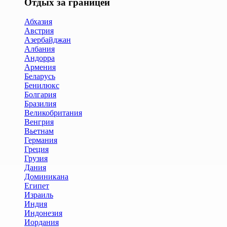
Отдых за границей
Абхазия
Австрия
Азербайджан
Албания
Андорра
Армения
Беларусь
Бенилюкс
Болгария
Бразилия
Великобритания
Венгрия
Вьетнам
Германия
Греция
Грузия
Дания
Доминикана
Египет
Израиль
Индия
Индонезия
Иордания