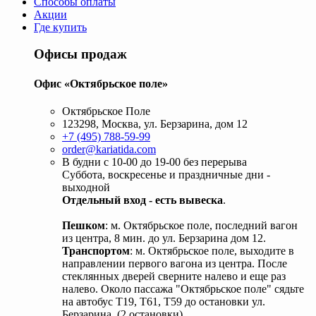
Способы оплаты
Акции
Где купить
Офисы продаж
Офис «Октябрьское поле»
Октябрьское Поле
123298, Москва, ул. Берзарина, дом 12
+7 (495) 788-59-99
order@kariatida.com
В будни с 10-00 до 19-00 без перерыва
Суббота, воскресенье и праздничные дни -
выходной
Отдельный вход - есть вывеска
.
Пешком
: м. Октябрьское поле, последний вагон
из центра, 8 мин. до ул. Берзарина дом 12.
Транспортом
: м. Октябрьское поле, выходите в
направлении первого вагона из центра. После
стеклянных дверей сверните налево и еще раз
налево. Около пассажа "Октябрьское поле" сядьте
на автобус Т19, Т61, Т59 до остановки ул.
Берзарина. (2 остановки).