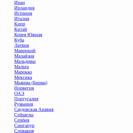
Иран
Ирландия
Испания
Италия
Кипр
Китай
Корея Южная
Куба
Латвия
Маврикий
Малайзия
Мальдивы
Мальта
Марокко
Мексика
Мьянма (Бирма)
Норвегия
ОАЭ
Португалия
Румыния
Саудовская Аравия
Сейшелы
Сербия
Сингапур
Словакия