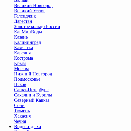
Валдай
Великий Новгород
Великий Устюг
Геленджик
Дагестан
Золотое кольцо России
КавМинВоды
Казань
Калининград
Камчатка
Карелия
Кострома
Крым
Москва
Нижний Новгород
Подмосковье
Псков
Санкт-Петербург
Сахалин и Курилы
Северный Кавказ
Сочи
Тюмень
Хакасия
Чечня
Виды отдыха