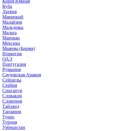
Корея Южная
Куба
Латвия
Маврикий
Малайзия
Мальдивы
Мальта
Марокко
Мексика
Мьянма (Бирма)
Норвегия
ОАЭ
Португалия
Румыния
Саудовская Аравия
Сейшелы
Сербия
Сингапур
Словакия
Словения
Тайланд
Танзания
Тунис
Турция
Узбекистан