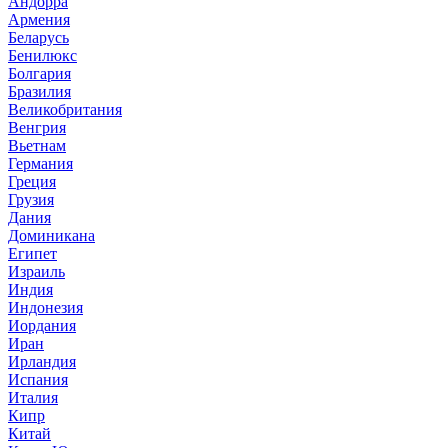
Андорра
Армения
Беларусь
Бенилюкс
Болгария
Бразилия
Великобритания
Венгрия
Вьетнам
Германия
Греция
Грузия
Дания
Доминикана
Египет
Израиль
Индия
Индонезия
Иордания
Иран
Ирландия
Испания
Италия
Кипр
Китай