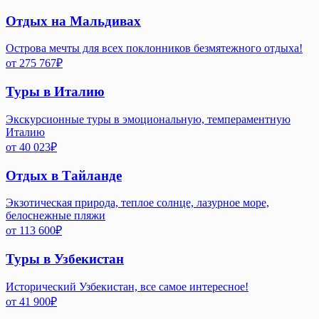
Отдых на Мальдивах
Острова мечты для всех поклонников безмятежного отдыха!
от
275 767
₽
Туры в Италию
Экскурсионные туры в эмоциональную, темпераментную
Италию
от
40 023
₽
Отдых в Тайланде
Экзотическая природа, теплое солнце, лазурное море,
белоснежные пляжи
от
113 600
₽
Туры в Узбекистан
Исторический Узбекистан, все самое интересное!
от
41 900
₽