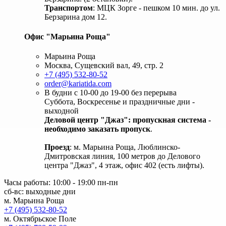
Транспортом
: МЦК Зорге - пешком 10 мин. до ул.
Берзарина дом 12.
Офис "Марьина Роща"
Марьина Роща
Москва, Сущевский вал, 49, стр. 2
+7 (495) 532-80-52
order@kariatida.com
В будни с 10-00 до 19-00 без перерыва
Суббота, Воскресенье и праздничные дни -
выходной
Деловой центр "Джаз": пропускная система -
необходимо заказать пропуск
.
Проезд
: м. Марьина Роща, Люблинско-
Дмитровская линия, 100 метров до Делового
центра "Джаз", 4 этаж, офис 402 (есть лифты).
Часы работы: 10:00 - 19:00 пн-пн
сб-вс: выходные дни
м. Марьина Роща
+7 (495) 532-80-52
м. Октябрьское Поле