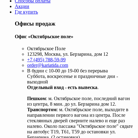
Способы оплаты
Акции
Где купить
Офисы продаж
Офис «Октябрьское поле»
Октябрьское Поле
123298, Москва, ул. Берзарина, дом 12
+7 (495) 788-59-99
order@kariatida.com
В будни с 10-00 до 19-00 без перерыва
Суббота, воскресенье и праздничные дни -
выходной
Отдельный вход - есть вывеска
.
Пешком
: м. Октябрьское поле, последний вагон
из центра, 8 мин. до ул. Берзарина дом 12.
Транспортом
: м. Октябрьское поле, выходите в
направлении первого вагона из центра. После
стеклянных дверей сверните налево и еще раз
налево. Около пассажа "Октябрьское поле" сядьте
на автобус Т19, Т61, Т59 до остановки ул.
Берзарина. (2 остановки).