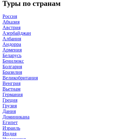
Туры по странам
Россия
Абхазия
Австрия
Азербайджан
Албания
Андорра
Армения
Беларусь
Бенилюкс
Болгария
Бразилия
Великобритания
Венгрия
Вьетнам
Германия
Греция
Грузия
Дания
Доминикана
Египет
Израиль
Индия