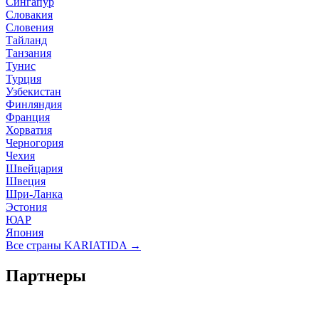
Сингапур
Словакия
Словения
Тайланд
Танзания
Тунис
Турция
Узбекистан
Финляндия
Франция
Хорватия
Черногория
Чехия
Швейцария
Швеция
Шри-Ланка
Эстония
ЮАР
Япония
Все страны KARIATIDA →
Партнеры