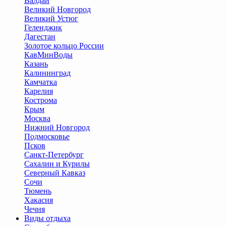
Валдай
Великий Новгород
Великий Устюг
Геленджик
Дагестан
Золотое кольцо России
КавМинВоды
Казань
Калининград
Камчатка
Карелия
Кострома
Крым
Москва
Нижний Новгород
Подмосковье
Псков
Санкт-Петербург
Сахалин и Курилы
Северный Кавказ
Сочи
Тюмень
Хакасия
Чечня
Виды отдыха