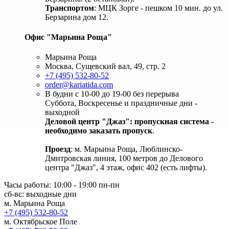
Транспортом
: МЦК Зорге - пешком 10 мин. до ул.
Берзарина дом 12.
Офис "Марьина Роща"
Марьина Роща
Москва, Сущевский вал, 49, стр. 2
+7 (495) 532-80-52
order@kariatida.com
В будни с 10-00 до 19-00 без перерыва
Суббота, Воскресенье и праздничные дни -
выходной
Деловой центр "Джаз": пропускная система -
необходимо заказать пропуск
.
Проезд
: м. Марьина Роща, Люблинско-
Дмитровская линия, 100 метров до Делового
центра "Джаз", 4 этаж, офис 402 (есть лифты).
Часы работы: 10:00 - 19:00 пн-пн
сб-вс: выходные дни
м. Марьина Роща
+7 (495) 532-80-52
м. Октябрьское Поле