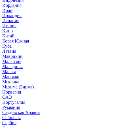
Индонезия
Иордания
Иран
Ирландия
Испания
Италия
Кипр
Китай
Корея Южная
Куба
Латвия
Маврикий
Малайзия
Мальдивы
Мальта
Марокко
Мексика
Мьянма (Бирма)
Норвегия
ОАЭ
Португалия
Румыния
Саудовская Аравия
Сейшелы
Сербия