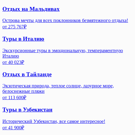
Отдых на Мальдивах
Острова мечты для всех поклонников безмятежного отдыха!
от
275 767
₽
Туры в Италию
Экскурсионные туры в эмоциональную, темпераментную
Италию
от
40 023
₽
Отдых в Тайланде
Экзотическая природа, теплое солнце, лазурное море,
белоснежные пляжи
от
113 600
₽
Туры в Узбекистан
Исторический Узбекистан, все самое интересное!
от
41 900
₽