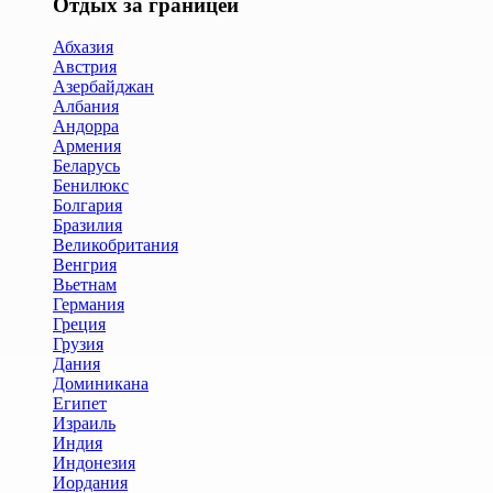
Отдых за границей
Абхазия
Австрия
Азербайджан
Албания
Андорра
Армения
Беларусь
Бенилюкс
Болгария
Бразилия
Великобритания
Венгрия
Вьетнам
Германия
Греция
Грузия
Дания
Доминикана
Египет
Израиль
Индия
Индонезия
Иордания