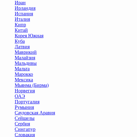
Иран
Ирландия
Испания
Италия
Кипр
Китай
Корея Южная
Куба
Латвия
Маврикий
Малайзия
Мальдивы
Мальта
Марокко
Мексика
Мьянма (Бирма)
Норвегия
ОАЭ
Португалия
Румыния
Саудовская Аравия
Сейшелы
Сербия
Сингапур
Словакия