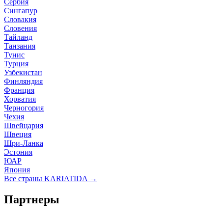
Сербия
Сингапур
Словакия
Словения
Тайланд
Танзания
Тунис
Турция
Узбекистан
Финляндия
Франция
Хорватия
Черногория
Чехия
Швейцария
Швеция
Шри-Ланка
Эстония
ЮАР
Япония
Все страны KARIATIDA →
Партнеры