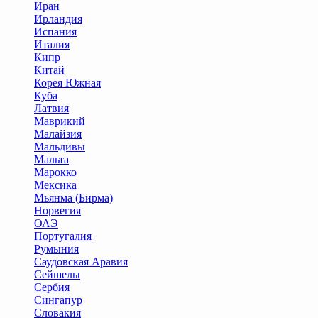
Иран
Ирландия
Испания
Италия
Кипр
Китай
Корея Южная
Куба
Латвия
Маврикий
Малайзия
Мальдивы
Мальта
Марокко
Мексика
Мьянма (Бирма)
Норвегия
ОАЭ
Португалия
Румыния
Саудовская Аравия
Сейшелы
Сербия
Сингапур
Словакия