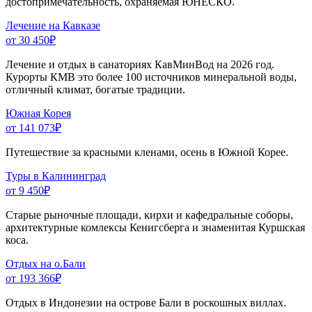
достопримечательность, охраняемая ЮНЕСКО.
Лечение на Кавказе
от 30 450
₽
Лечение и отдых в санаториях КавМинВод на 2026 год.
Курорты КМВ это более 100 источников минеральной воды,
отличный климат, богатые традиции.
Южная Корея
от 141 073
₽
Путешествие за красными кленами, осень в Южной Корее.
Туры в Калининград
от 9 450
₽
Старые рыночные площади, кирхи и кафедральные соборы,
архитектурные комлексы Кенигсберга и знаменитая Куршская
коса.
Отдых на о.Бали
от 193 366
₽
Отдых в Индонезии на острове Бали в роскошных виллах.