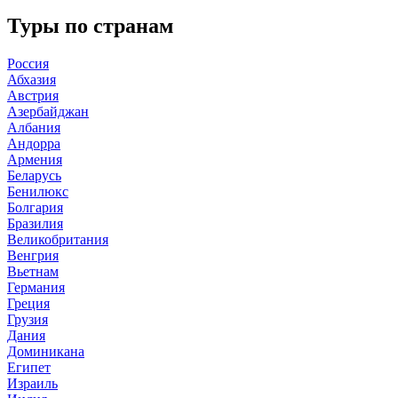
Туры по странам
Россия
Абхазия
Австрия
Азербайджан
Албания
Андорра
Армения
Беларусь
Бенилюкс
Болгария
Бразилия
Великобритания
Венгрия
Вьетнам
Германия
Греция
Грузия
Дания
Доминикана
Египет
Израиль