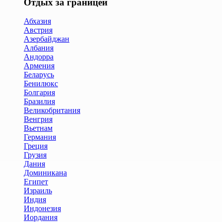
Отдых за границей
Абхазия
Австрия
Азербайджан
Албания
Андорра
Армения
Беларусь
Бенилюкс
Болгария
Бразилия
Великобритания
Венгрия
Вьетнам
Германия
Греция
Грузия
Дания
Доминикана
Египет
Израиль
Индия
Индонезия
Иордания