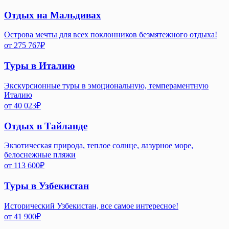
Отдых на Мальдивах
Острова мечты для всех поклонников безмятежного отдыха!
от
275 767
₽
Туры в Италию
Экскурсионные туры в эмоциональную, темпераментную
Италию
от
40 023
₽
Отдых в Тайланде
Экзотическая природа, теплое солнце, лазурное море,
белоснежные пляжи
от
113 600
₽
Туры в Узбекистан
Исторический Узбекистан, все самое интересное!
от
41 900
₽