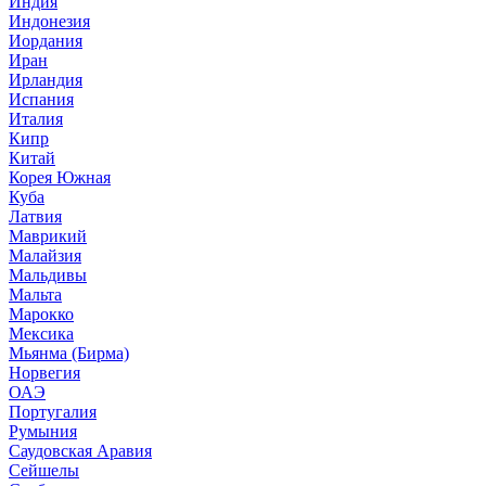
Индия
Индонезия
Иордания
Иран
Ирландия
Испания
Италия
Кипр
Китай
Корея Южная
Куба
Латвия
Маврикий
Малайзия
Мальдивы
Мальта
Марокко
Мексика
Мьянма (Бирма)
Норвегия
ОАЭ
Португалия
Румыния
Саудовская Аравия
Сейшелы