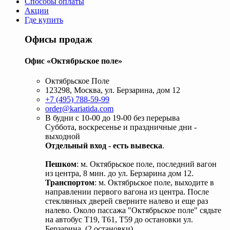
Способы оплаты
Акции
Где купить
Офисы продаж
Офис «Октябрьское поле»
Октябрьское Поле
123298, Москва, ул. Берзарина, дом 12
+7 (495) 788-59-99
order@kariatida.com
В будни с 10-00 до 19-00 без перерыва
Суббота, воскресенье и праздничные дни -
выходной
Отдельный вход - есть вывеска
.
Пешком
: м. Октябрьское поле, последний вагон
из центра, 8 мин. до ул. Берзарина дом 12.
Транспортом
: м. Октябрьское поле, выходите в
направлении первого вагона из центра. После
стеклянных дверей сверните налево и еще раз
налево. Около пассажа "Октябрьское поле" сядьте
на автобус Т19, Т61, Т59 до остановки ул.
Берзарина. (2 остановки).