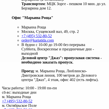
Транспортом
: МЦК Зорге - пешком 10 мин. до ул.
Берзарина дом 12.
Офис "Марьина Роща"
Марьина Роща
Москва, Сущевский вал, 49, стр. 2
+7 (495) 532-80-52
order@kariatida.com
В будни с 10-00 до 19-00 без перерыва
Суббота, Воскресенье и праздничные дни -
выходной
Деловой центр "Джаз": пропускная система -
необходимо заказать пропуск
.
Проезд
: м. Марьина Роща, Люблинско-
Дмитровская линия, 100 метров до Делового
центра "Джаз", 4 этаж, офис 402 (есть лифты).
Часы работы: 10:00 - 19:00 пн-пн
сб-вс: выходные дни
м. Марьина Роща
+7 (495) 532-80-52
м. Октябрьское Поле