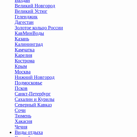
Валдай
Великий Новгород
Великий Устюг
Геленджик
Дагестан
Золотое кольцо России
КавМинВоды
Казань
Калининград
Камчатка
Карелия
Кострома
Крым
Москва
Нижний Новгород
Подмосковье
Псков
Санкт-Петербург
Сахалин и Курилы
Северный Кавказ
Сочи
Тюмень
Хакасия
Чечня
Виды отдыха