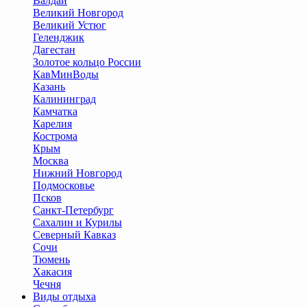
Валдай
Великий Новгород
Великий Устюг
Геленджик
Дагестан
Золотое кольцо России
КавМинВоды
Казань
Калининград
Камчатка
Карелия
Кострома
Крым
Москва
Нижний Новгород
Подмосковье
Псков
Санкт-Петербург
Сахалин и Курилы
Северный Кавказ
Сочи
Тюмень
Хакасия
Чечня
Виды отдыха