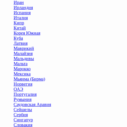
Иран
Ирландия
Испания
Италия
Кипр
Китай
Корея Южная
Куба
Латвия
Маврикий
Малайзия
Мальдивы
Мальта
Марокко
Мексика
Мьянма (Бирма)
Норвегия
ОАЭ
Португалия
Румыния
Саудовская Аравия
Сейшелы
Сербия
Сингапур
Словакия