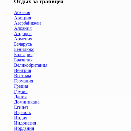
Отдых за границей
Абхазия
Австрия
Азербайджан
Албания
Андорра
Армения
Беларусь
Бенилюкс
Болгария
Бразилия
Великобритания
Венгрия
Вьетнам
Германия
Греция
Грузия
Дания
Доминикана
Египет
Израиль
Индия
Индонезия
Иордания