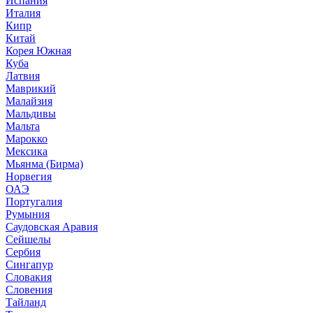
Испания
Италия
Кипр
Китай
Корея Южная
Куба
Латвия
Маврикий
Малайзия
Мальдивы
Мальта
Марокко
Мексика
Мьянма (Бирма)
Норвегия
ОАЭ
Португалия
Румыния
Саудовская Аравия
Сейшелы
Сербия
Сингапур
Словакия
Словения
Тайланд