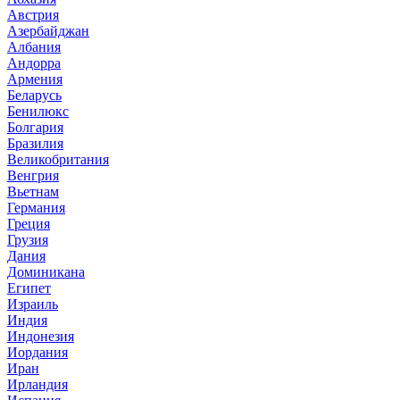
Австрия
Азербайджан
Албания
Андорра
Армения
Беларусь
Бенилюкс
Болгария
Бразилия
Великобритания
Венгрия
Вьетнам
Германия
Греция
Грузия
Дания
Доминикана
Египет
Израиль
Индия
Индонезия
Иордания
Иран
Ирландия