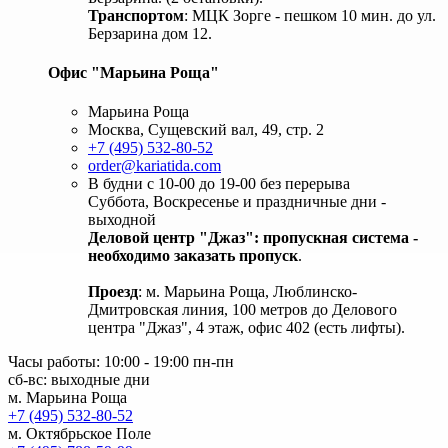
Транспортом
: МЦК Зорге - пешком 10 мин. до ул.
Берзарина дом 12.
Офис "Марьина Роща"
Марьина Роща
Москва, Сущевский вал, 49, стр. 2
+7 (495) 532-80-52
order@kariatida.com
В будни с 10-00 до 19-00 без перерыва
Суббота, Воскресенье и праздничные дни -
выходной
Деловой центр "Джаз": пропускная система -
необходимо заказать пропуск
.
Проезд
: м. Марьина Роща, Люблинско-
Дмитровская линия, 100 метров до Делового
центра "Джаз", 4 этаж, офис 402 (есть лифты).
Часы работы: 10:00 - 19:00 пн-пн
сб-вс: выходные дни
м. Марьина Роща
+7 (495) 532-80-52
м. Октябрьское Поле