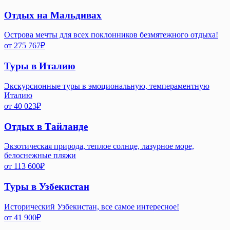
Отдых на Мальдивах
Острова мечты для всех поклонников безмятежного отдыха!
от
275 767
₽
Туры в Италию
Экскурсионные туры в эмоциональную, темпераментную
Италию
от
40 023
₽
Отдых в Тайланде
Экзотическая природа, теплое солнце, лазурное море,
белоснежные пляжи
от
113 600
₽
Туры в Узбекистан
Исторический Узбекистан, все самое интересное!
от
41 900
₽