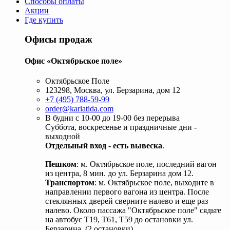
Способы оплаты
Акции
Где купить
Офисы продаж
Офис «Октябрьское поле»
Октябрьское Поле
123298, Москва, ул. Берзарина, дом 12
+7 (495) 788-59-99
order@kariatida.com
В будни с 10-00 до 19-00 без перерыва
Суббота, воскресенье и праздничные дни -
выходной
Отдельный вход - есть вывеска
.
Пешком
: м. Октябрьское поле, последний вагон
из центра, 8 мин. до ул. Берзарина дом 12.
Транспортом
: м. Октябрьское поле, выходите в
направлении первого вагона из центра. После
стеклянных дверей сверните налево и еще раз
налево. Около пассажа "Октябрьское поле" сядьте
на автобус Т19, Т61, Т59 до остановки ул.
Берзарина. (2 остановки).