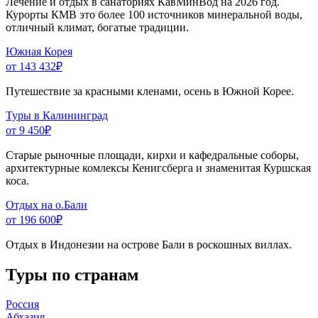
Лечение и отдых в санаториях КавМинВод на 2026 год.
Курорты КМВ это более 100 источников минеральной воды,
отличный климат, богатые традиции.
Южная Корея
от 143 432
₽
Путешествие за красными кленами, осень в Южной Корее.
Туры в Калининград
от 9 450
₽
Старые рыночные площади, кирхи и кафедральные соборы,
архитектурные комлексы Кенигсберга и знаменитая Куршская
коса.
Отдых на о.Бали
от 196 600
₽
Отдых в Индонезии на острове Бали в роскошных виллах.
Туры по странам
Россия
Абхазия