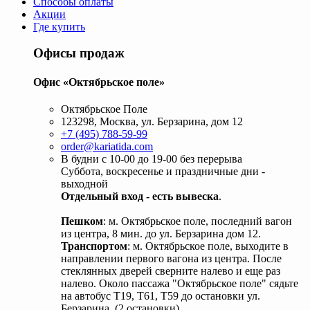
Способы оплаты
Акции
Где купить
Офисы продаж
Офис «Октябрьское поле»
Октябрьское Поле
123298, Москва, ул. Берзарина, дом 12
+7 (495) 788-59-99
order@kariatida.com
В будни с 10-00 до 19-00 без перерыва
Суббота, воскресенье и праздничные дни -
выходной
Отдельный вход - есть вывеска
.
Пешком
: м. Октябрьское поле, последний вагон
из центра, 8 мин. до ул. Берзарина дом 12.
Транспортом
: м. Октябрьское поле, выходите в
направлении первого вагона из центра. После
стеклянных дверей сверните налево и еще раз
налево. Около пассажа "Октябрьское поле" сядьте
на автобус Т19, Т61, Т59 до остановки ул.
Берзарина. (2 остановки).