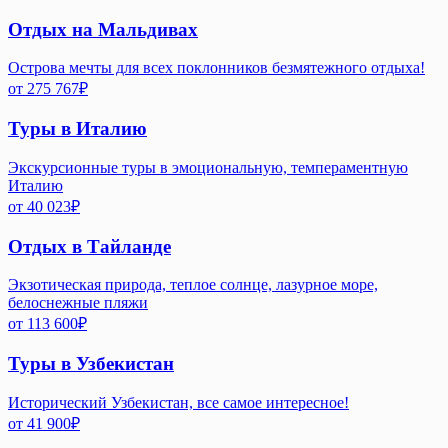
Отдых на Мальдивах
Острова мечты для всех поклонников безмятежного отдыха!
от
275 767
₽
Туры в Италию
Экскурсионные туры в эмоциональную, темпераментную
Италию
от
40 023
₽
Отдых в Тайланде
Экзотическая природа, теплое солнце, лазурное море,
белоснежные пляжи
от
113 600
₽
Туры в Узбекистан
Исторический Узбекистан, все самое интересное!
от
41 900
₽