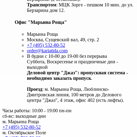
Транспортом
: МЦК Зорге - пешком 10 мин. до ул.
Берзарина дом 12.
Офис "Марьина Роща"
Марьина Роща
Москва, Сущевский вал, 49, стр. 2
+7 (495) 532-80-52
order@kariatida.com
В будни с 10-00 до 19-00 без перерыва
Суббота, Воскресенье и праздничные дни -
выходной
Деловой центр "Джаз": пропускная система -
необходимо заказать пропуск
.
Проезд
: м. Марьина Роща, Люблинско-
Дмитровская линия, 100 метров до Делового
центра "Джаз", 4 этаж, офис 402 (есть лифты).
Часы работы: 10:00 - 19:00 пн-пн
сб-вс: выходные дни
м. Марьина Роща
+7 (495) 532-80-52
м. Октябрьское Поле