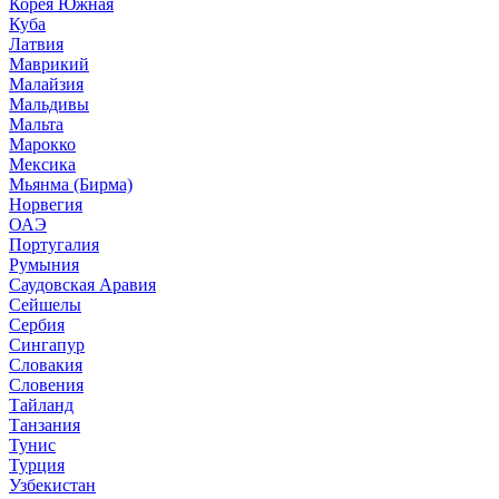
Корея Южная
Куба
Латвия
Маврикий
Малайзия
Мальдивы
Мальта
Марокко
Мексика
Мьянма (Бирма)
Норвегия
ОАЭ
Португалия
Румыния
Саудовская Аравия
Сейшелы
Сербия
Сингапур
Словакия
Словения
Тайланд
Танзания
Тунис
Турция
Узбекистан