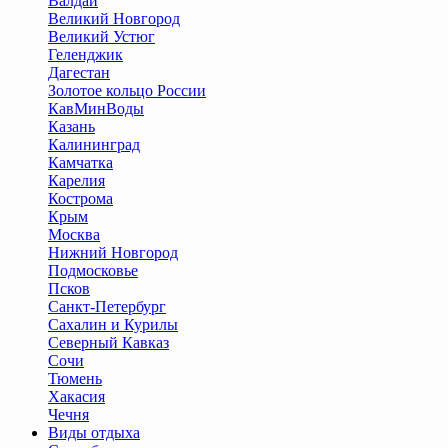
Валдай
Великий Новгород
Великий Устюг
Геленджик
Дагестан
Золотое кольцо России
КавМинВоды
Казань
Калининград
Камчатка
Карелия
Кострома
Крым
Москва
Нижний Новгород
Подмосковье
Псков
Санкт-Петербург
Сахалин и Курилы
Северный Кавказ
Сочи
Тюмень
Хакасия
Чечня
Виды отдыха