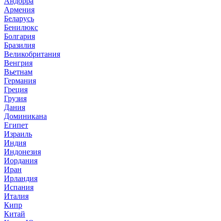
Андорра
Армения
Беларусь
Бенилюкс
Болгария
Бразилия
Великобритания
Венгрия
Вьетнам
Германия
Греция
Грузия
Дания
Доминикана
Египет
Израиль
Индия
Индонезия
Иордания
Иран
Ирландия
Испания
Италия
Кипр
Китай