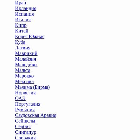
Иран
Ирландия
Испания
Италия
Кипр
Китай
Корея Южная
Куба
Латвия
Маврикий
Малайзия
Мальдивы
Мальта
Марокко
Мексика
Мьянма (Бирма)
Норвегия
ОАЭ
Португалия
Румыния
Саудовская Аравия
Сейшелы
Сербия
Сингапур
Словакия