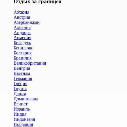
Отдых за границей
Абхазия
Австрия
Азербайджан
Албания
Андорра
Армения
Беларусь
Бенилюкс
Болгария
Бразилия
Великобритания
Венгрия
Вьетнам
Германия
Греция
Грузия
Дания
Доминикана
Египет
Израиль
Индия
Индонезия
Иордания