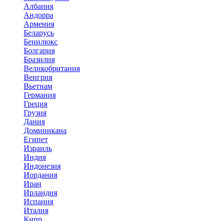
Албания
Андорра
Армения
Беларусь
Бенилюкс
Болгария
Бразилия
Великобритания
Венгрия
Вьетнам
Германия
Греция
Грузия
Дания
Доминикана
Египет
Израиль
Индия
Индонезия
Иордания
Иран
Ирландия
Испания
Италия
Кипр