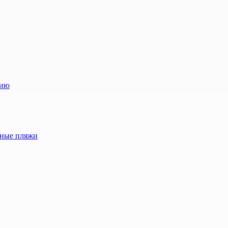
лию
жные пляжи