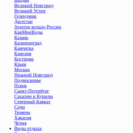
Валдай
Великий Новгород
Великий Устюг
Геленджик
Дагестан
Золотое кольцо России
КавМинВоды
Казань
Калининград
Камчатка
Карелия
Кострома
Крым
Москва
Нижний Новгород
Подмосковье
Псков
Санкт-Петербург
Сахалин и Курилы
Северный Кавказ
Сочи
Тюмень
Хакасия
Чечня
Виды отдыха