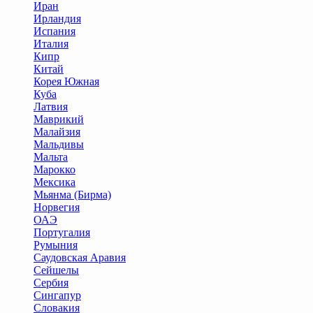
Иран
Ирландия
Испания
Италия
Кипр
Китай
Корея Южная
Куба
Латвия
Маврикий
Малайзия
Мальдивы
Мальта
Марокко
Мексика
Мьянма (Бирма)
Норвегия
ОАЭ
Португалия
Румыния
Саудовская Аравия
Сейшелы
Сербия
Сингапур
Словакия