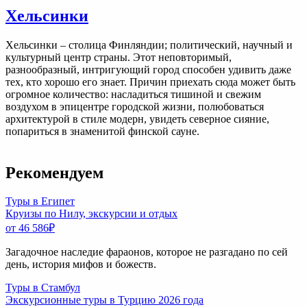
Хельсинки
Хельсинки – столица Финляндии; политический, научный и
культурный центр страны. Этот неповторимый,
разнообразный, интригующий город способен удивить даже
тех, кто хорошо его знает. Причин приехать сюда может быть
огромное количество: насладиться тишиной и свежим
воздухом в эпицентре городской жизни, полюбоваться
архитектурой в стиле модерн, увидеть северное сияние,
попариться в знаменитой финской сауне.
Рекомендуем
Туры в Египет
Круизы по Нилу, экскурсии и отдых
от 46 586
₽
Загадочное наследие фараонов, которое не разгадано по сей
день, история мифов и божеств.
Туры в Стамбул
Экскурсионные туры в Турцию 2026 года