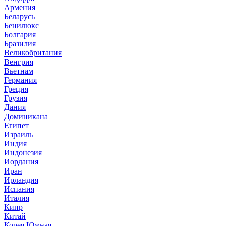
Армения
Беларусь
Бенилюкс
Болгария
Бразилия
Великобритания
Венгрия
Вьетнам
Германия
Греция
Грузия
Дания
Доминикана
Египет
Израиль
Индия
Индонезия
Иордания
Иран
Ирландия
Испания
Италия
Кипр
Китай
Корея Южная