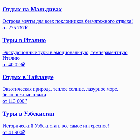
Отдых на Мальдивах
Острова мечты для всех поклонников безмятежного отдыха!
от
275 767
₽
Туры в Италию
Экскурсионные туры в эмоциональную, темпераментную
Италию
от
40 023
₽
Отдых в Тайланде
Экзотическая природа, теплое солнце, лазурное море,
белоснежные пляжи
от
113 600
₽
Туры в Узбекистан
Исторический Узбекистан, все самое интересное!
от
41 900
₽