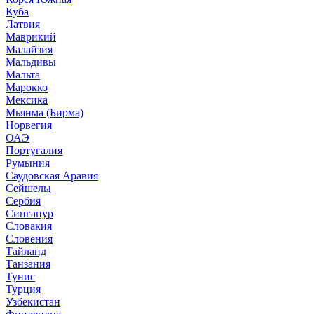
Куба
Латвия
Маврикий
Малайзия
Мальдивы
Мальта
Марокко
Мексика
Мьянма (Бирма)
Норвегия
ОАЭ
Португалия
Румыния
Саудовская Аравия
Сейшелы
Сербия
Сингапур
Словакия
Словения
Тайланд
Танзания
Тунис
Турция
Узбекистан