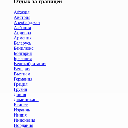
Отдых за границей
Абхазия
Австрия
Азербайджан
Албания
Андорра
Армения
Беларусь
Бенилюкс
Болгария
Бразилия
Великобритания
Венгрия
Вьетнам
Германия
Греция
Грузия
Дания
Доминикана
Египет
Израиль
Индия
Индонезия
Иордания