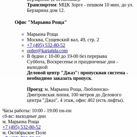
Транспортом
: МЦК Зорге - пешком 10 мин. до ул.
Берзарина дом 12.
Офис "Марьина Роща"
Марьина Роща
Москва, Сущевский вал, 49, стр. 2
+7 (495) 532-80-52
order@kariatida.com
В будни с 10-00 до 19-00 без перерыва
Суббота, Воскресенье и праздничные дни -
выходной
Деловой центр "Джаз": пропускная система -
необходимо заказать пропуск
.
Проезд
: м. Марьина Роща, Люблинско-
Дмитровская линия, 100 метров до Делового
центра "Джаз", 4 этаж, офис 402 (есть лифты).
Часы работы: 10:00 - 19:00 пн-пн
сб-вс: выходные дни
м. Марьина Роща
+7 (495) 532-80-52
м. Октябрьское Поле