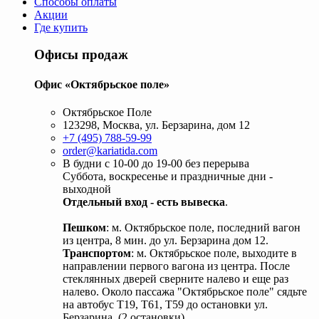
Способы оплаты
Акции
Где купить
Офисы продаж
Офис «Октябрьское поле»
Октябрьское Поле
123298, Москва, ул. Берзарина, дом 12
+7 (495) 788-59-99
order@kariatida.com
В будни с 10-00 до 19-00 без перерыва
Суббота, воскресенье и праздничные дни -
выходной
Отдельный вход - есть вывеска
.
Пешком
: м. Октябрьское поле, последний вагон
из центра, 8 мин. до ул. Берзарина дом 12.
Транспортом
: м. Октябрьское поле, выходите в
направлении первого вагона из центра. После
стеклянных дверей сверните налево и еще раз
налево. Около пассажа "Октябрьское поле" сядьте
на автобус Т19, Т61, Т59 до остановки ул.
Берзарина. (2 остановки).