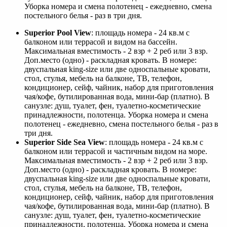
Уборка номера и смена полотенец - ежедневно, смена
постельного белья - раз в три дня.
Superior Pool View
: площадь номера - 24 кв.м с
балконом или террасой и видом на бассейн.
Максимальная вместимость - 2 взр + 2 реб или 3 взр.
Доп.место (одно) - раскладная кровать. В номере:
двуспальная king-size или две односпальные кровати,
стол, стулья, мебель на балконе, ТВ, телефон,
кондиционер, сейф, чайник, набор для приготовления
чая/кофе, бутилированная вода, мини-бар (платно). В
санузле: душ, туалет, фен, туалетно-косметические
принадлежности, полотенца. Уборка номера и смена
полотенец - ежедневно, смена постельного белья - раз в
три дня.
Superior Side Sea View
: площадь номера - 24 кв.м с
балконом или террасой и частичным видом на море.
Максимальная вместимость - 2 взр + 2 реб или 3 взр.
Доп.место (одно) - раскладная кровать. В номере:
двуспальная king-size или две односпальные кровати,
стол, стулья, мебель на балконе, ТВ, телефон,
кондиционер, сейф, чайник, набор для приготовления
чая/кофе, бутилированная вода, мини-бар (платно). В
санузле: душ, туалет, фен, туалетно-косметические
принадлежности, полотенца. Уборка номера и смена