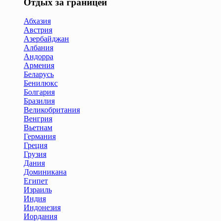
Отдых за границей
Абхазия
Австрия
Азербайджан
Албания
Андорра
Армения
Беларусь
Бенилюкс
Болгария
Бразилия
Великобритания
Венгрия
Вьетнам
Германия
Греция
Грузия
Дания
Доминикана
Египет
Израиль
Индия
Индонезия
Иордания