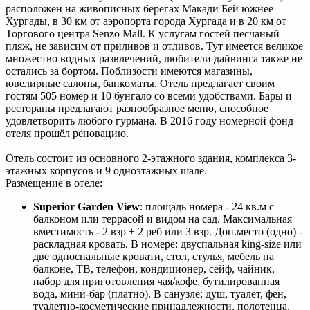
расположен на живописных берегах Макади Бей южнее
Хургады, в 30 км от аэропорта города Хургада и в 20 км от
Торгового центра Senzo Mall. К услугам гостей песчаный
пляж, не зависим от приливов и отливов. Тут имеется великое
множество водных развлечений, любители дайвинга также не
остались за бортом. Поблизости имеются магазины,
ювелирные салоны, банкоматы. Отель предлагает своим
гостям 505 номер и 10 бунгало со всеми удобствами. Бары и
рестораны предлагают разнообразное меню, способное
удовлетворить любого гурмана. В 2016 году номерной фонд
отеля прошёл реновацию.
Отель состоит из основного 2-этажного здания, комплекса 3-
этажных корпусов и 9 одноэтажных шале.
Размещение в отеле:
Superior Garden View
: площадь номера - 24 кв.м с
балконом или террасой и видом на сад. Максимальная
вместимость - 2 взр + 2 реб или 3 взр. Доп.место (одно) -
раскладная кровать. В номере: двуспальная king-size или
две односпальные кровати, стол, стулья, мебель на
балконе, ТВ, телефон, кондиционер, сейф, чайник,
набор для приготовления чая/кофе, бутилированная
вода, мини-бар (платно). В санузле: душ, туалет, фен,
туалетно-косметические принадлежности, полотенца.