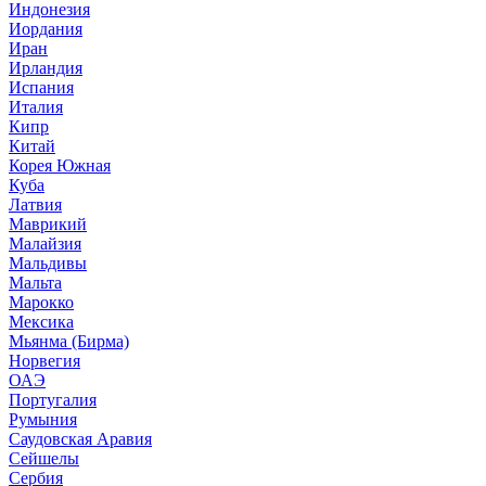
Индонезия
Иордания
Иран
Ирландия
Испания
Италия
Кипр
Китай
Корея Южная
Куба
Латвия
Маврикий
Малайзия
Мальдивы
Мальта
Марокко
Мексика
Мьянма (Бирма)
Норвегия
ОАЭ
Португалия
Румыния
Саудовская Аравия
Сейшелы
Сербия