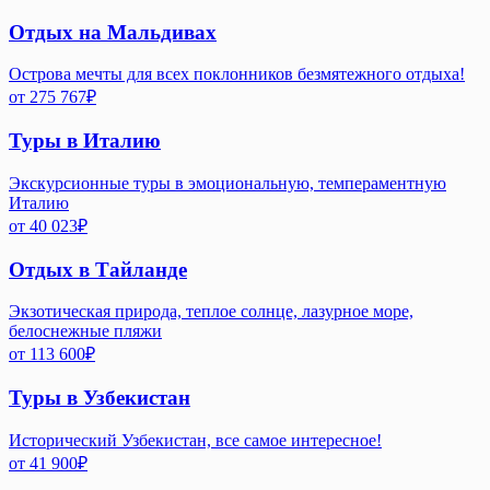
Отдых на Мальдивах
Острова мечты для всех поклонников безмятежного отдыха!
от
275 767
₽
Туры в Италию
Экскурсионные туры в эмоциональную, темпераментную
Италию
от
40 023
₽
Отдых в Тайланде
Экзотическая природа, теплое солнце, лазурное море,
белоснежные пляжи
от
113 600
₽
Туры в Узбекистан
Исторический Узбекистан, все самое интересное!
от
41 900
₽