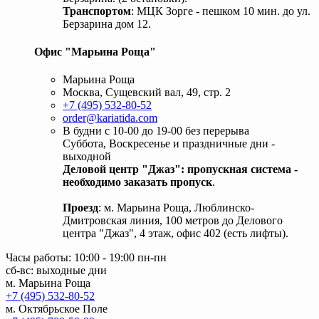
Транспортом
: МЦК Зорге - пешком 10 мин. до ул.
Берзарина дом 12.
Офис "Марьина Роща"
Марьина Роща
Москва, Сущевский вал, 49, стр. 2
+7 (495) 532-80-52
order@kariatida.com
В будни с 10-00 до 19-00 без перерыва
Суббота, Воскресенье и праздничные дни -
выходной
Деловой центр "Джаз": пропускная система -
необходимо заказать пропуск
.
Проезд
: м. Марьина Роща, Люблинско-
Дмитровская линия, 100 метров до Делового
центра "Джаз", 4 этаж, офис 402 (есть лифты).
Часы работы: 10:00 - 19:00 пн-пн
сб-вс: выходные дни
м. Марьина Роща
+7 (495) 532-80-52
м. Октябрьское Поле