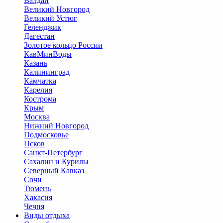
Валдай
Великий Новгород
Великий Устюг
Геленджик
Дагестан
Золотое кольцо России
КавМинВоды
Казань
Калининград
Камчатка
Карелия
Кострома
Крым
Москва
Нижний Новгород
Подмосковье
Псков
Санкт-Петербург
Сахалин и Курилы
Северный Кавказ
Сочи
Тюмень
Хакасия
Чечня
Виды отдыха