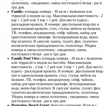
полотенец - ежедневно, смена постельного белья - раз в
три дня.
Family:
площадь номера - 30 кв.м с балконом или
террасой и видом на сад. Максимальная вместимость - 2
взр + 2 реб или 3 взр + 1 реб. Доп.место (одно) -
раскладная кровать. В номере: двуспальная king-size и
односпальная кровати, стол, стулья, мебель на балконе,
ТВ, телефон, кондиционер, сейф, чайник, набор для
приготовления чая/кофе, бутилированная вода, мини-
бар (платно). В санузле: ванна, туалет, фен, туалетно-
косметические принадлежности, полотенца. Уборка
номера и смена полотенец - ежедневно, смена
постельного белья - раз в три дня.
Family Pool View:
площадь номера - 30 кв.м с балконом
или террасой и видом на бассейн. Максимальная
вместимость - 2 взр + 2 реб или 3 взр + 1 реб. Доп.место
(одно) - раскладная кровать. В номере: двуспальная king-
size и односпальная кровати, стол, стулья, мебель на
балконе, ТВ, телефон, кондиционер, сейф, чайник,
набор для приготовления чая/кофе, бутилированная
вода, мини-бар (платно). В санузле: ванна, туалет, фен,
туалетно-косметические принадлежности, полотенца.
Уборка номера и смена полотенец - ежедневно, смена
постельного белья - раз в три дня.
Bungalow Beach Front:
бунгало площадью 30 кв.м с