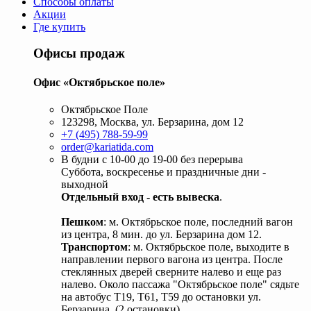
Способы оплаты
Акции
Где купить
Офисы продаж
Офис «Октябрьское поле»
Октябрьское Поле
123298, Москва, ул. Берзарина, дом 12
+7 (495) 788-59-99
order@kariatida.com
В будни с 10-00 до 19-00 без перерыва
Суббота, воскресенье и праздничные дни -
выходной
Отдельный вход - есть вывеска
.
Пешком
: м. Октябрьское поле, последний вагон
из центра, 8 мин. до ул. Берзарина дом 12.
Транспортом
: м. Октябрьское поле, выходите в
направлении первого вагона из центра. После
стеклянных дверей сверните налево и еще раз
налево. Около пассажа "Октябрьское поле" сядьте
на автобус Т19, Т61, Т59 до остановки ул.
Берзарина. (2 остановки).