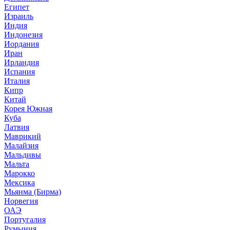
Египет
Израиль
Индия
Индонезия
Иордания
Иран
Ирландия
Испания
Италия
Кипр
Китай
Корея Южная
Куба
Латвия
Маврикий
Малайзия
Мальдивы
Мальта
Марокко
Мексика
Мьянма (Бирма)
Норвегия
ОАЭ
Португалия
Румыния