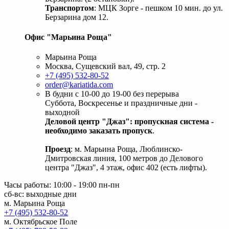
Транспортом
: МЦК Зорге - пешком 10 мин. до ул.
Берзарина дом 12.
Офис "Марьина Роща"
Марьина Роща
Москва, Сущевский вал, 49, стр. 2
+7 (495) 532-80-52
order@kariatida.com
В будни с 10-00 до 19-00 без перерыва
Суббота, Воскресенье и праздничные дни -
выходной
Деловой центр "Джаз": пропускная система -
необходимо заказать пропуск
.
Проезд
: м. Марьина Роща, Люблинско-
Дмитровская линия, 100 метров до Делового
центра "Джаз", 4 этаж, офис 402 (есть лифты).
Часы работы: 10:00 - 19:00 пн-пн
сб-вс: выходные дни
м. Марьина Роща
+7 (495) 532-80-52
м. Октябрьское Поле