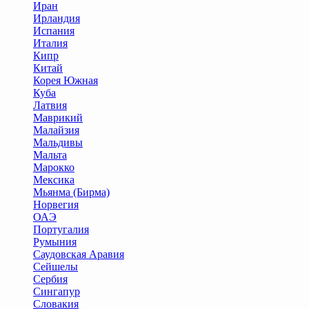
Иран
Ирландия
Испания
Италия
Кипр
Китай
Корея Южная
Куба
Латвия
Маврикий
Малайзия
Мальдивы
Мальта
Марокко
Мексика
Мьянма (Бирма)
Норвегия
ОАЭ
Португалия
Румыния
Саудовская Аравия
Сейшелы
Сербия
Сингапур
Словакия