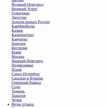
Валдай
Великий Новгород
Великий Устюг
Геленджик
Дагестан
Золотое кольцо России
КавМинВоды
Казань
Калининград
Камчатка
Карелия
Кострома
Крым
Москва
Нижний Новгород
Подмосковье
Псков
Санкт-Петербург
Сахалин и Курилы
Северный Кавказ
Сочи
Тюмень
Хакасия
Чечня
Виды отдыха