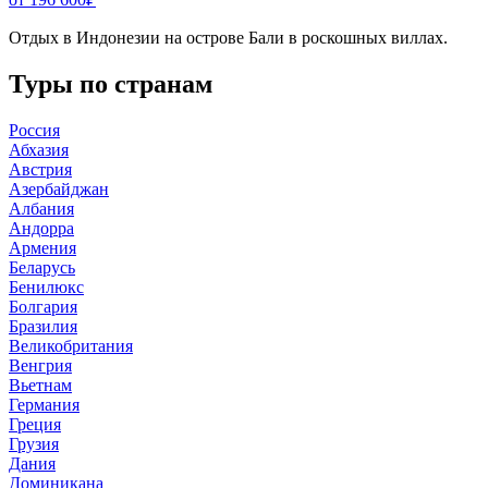
Отдых в Индонезии на острове Бали в роскошных виллах.
Туры по странам
Россия
Абхазия
Австрия
Азербайджан
Албания
Андорра
Армения
Беларусь
Бенилюкс
Болгария
Бразилия
Великобритания
Венгрия
Вьетнам
Германия
Греция
Грузия
Дания
Доминикана