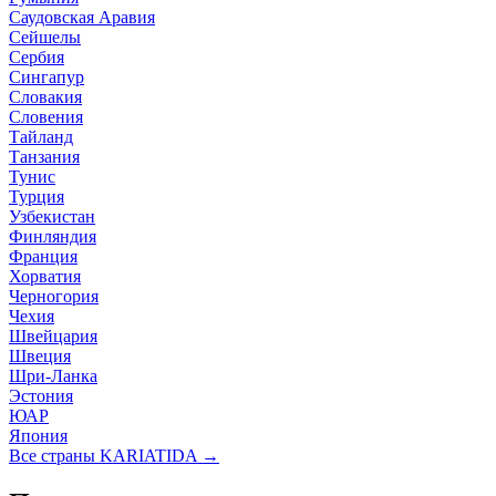
Саудовская Аравия
Сейшелы
Сербия
Сингапур
Словакия
Словения
Тайланд
Танзания
Тунис
Турция
Узбекистан
Финляндия
Франция
Хорватия
Черногория
Чехия
Швейцария
Швеция
Шри-Ланка
Эстония
ЮАР
Япония
Все страны KARIATIDA →