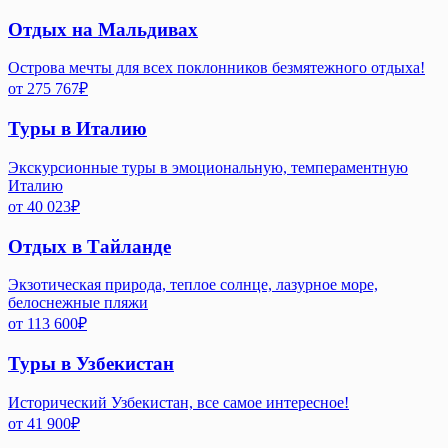
Отдых на Мальдивах
Острова мечты для всех поклонников безмятежного отдыха!
от
275 767
₽
Туры в Италию
Экскурсионные туры в эмоциональную, темпераментную
Италию
от
40 023
₽
Отдых в Тайланде
Экзотическая природа, теплое солнце, лазурное море,
белоснежные пляжи
от
113 600
₽
Туры в Узбекистан
Исторический Узбекистан, все самое интересное!
от
41 900
₽